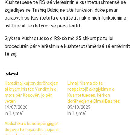
Kushtetuese të RS-së vlerësimin e kushtetutshmërisë së
zgjedhjes së Trishiq Babiq në atë funksion, duke pasur
parasysh se Kushtetuta e entitetit nuk e njeh funksionin e
ushtruesit të detyrës së presidentit.
Gjykata Kushtetuese e RS-së më 25 shkurt pezulloi
procedurën për vlerësimin e kushtetutshmërisë të emërimit
të saj.
Related
Haradinaj kujton dorëheqjen
Limaj: Nisma do ta
si kryeministër: Vendimin e
respektojë aktgjykimin e
mora për Kosovën, jo për
Kushtetueses, kërkon
veten
dorëheqjen e Dimal Bashës
19/07/2026
05/10/2025
In "Lajme"
In "Lajme"
Abdixhiku u kundërpërgjigjet
degëve të Pejës dhe Lipjanit: