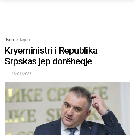
Home
Lajme
Kryeministri i Republika
Srpskas jep dorëheqje
16/03/2026