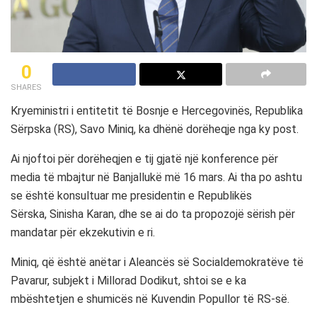
0
SHARES
Kryeministri i entitetit të Bosnje e Hercegovinës, Republika
Sërpska (RS), Savo Miniq, ka dhënë dorëheqje nga ky post.
Ai njoftoi për dorëheqjen e tij gjatë një konference për
media të mbajtur në Banjallukë më 16 mars. Ai tha po ashtu
se është konsultuar me presidentin e Republikës
Sërska, Sinisha Karan, dhe se ai do ta propozojë sërish për
mandatar për ekzekutivin e ri.
Miniq, që është anëtar i Aleancës së Socialdemokratëve të
Pavarur, subjekt i Millorad Dodikut, shtoi se e ka
mbështetjen e shumicës në Kuvendin Popullor të RS-së.