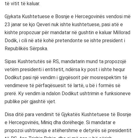
të vitit të kaluar.
Gjykata Kushtetuese e Bosnje e Hercegovinës vendosi më
23 janar se kjo Qeveri nuk ishte kushtetuese, pasi atë e
kishte propozuar për mandatar në gushtin e kaluar Millorad
Dodik, i cili në atë kohë pretendonte se ishte president i
Republikës Sërpska.
Sipas Kushtetutës së RS, mandatarin mund ta propozojë
vetëm presidenti i entitetit, ndërsa ky post i ishte hequr
Dodikut pasi një vendim i gjyqësorit për mosrespektim të
vendimeve të përfaqësuesit të lartë, u bë i formës së
prerë. Ky vendim ia ndalon Dodikut ushtrimin e funksioneve
publike për gjashtë vjet.
Disa ditë para vendimit të Gjykatës Kushtetuese të Bosnje
e Hercegovinës, Miniq dha dorëheqje. Si mandatar e
propozoi ushtruesja e atëhershme e detyrës së presidentit