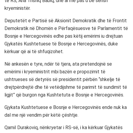
të RS, Ana Trishiq Babiq, dhe ai më pas u bë sërish
kryeministër.
Deputetët e Partisë së Aksionit Demokratik dhe të Frontit
Demokratik në Dhomën e Përfaqësuesve të Parlamentit të
Bosnje e Hercegovinës edhe pas këtij emërimi iu drejtuan
Gjykatës Kushtetuese të Bosnje e Hercegovinës, duke
kërkuar që ai të shfuqizohet.
Në ankesën e tyre, ndër të tjera, ata pretendojnë se
emërimi i kryeministrit mbi bazën e propozimit të
ushtrueses së detyrës së presidentit përbën “shkelje të
drejtpërdrejtë dhe të vetëdijshme të parimit të sundimit të
ligjit” që burgon nga Kushtetuta e Bosnje e Hercegovinës.
Gjykata Kushtetuese e Bosnje e Hercegovinës ende nuk ka
dal me një vendim për këtë çështje.
Qamil Durakoviq, nënkryetar i RS-së, i ka kërkuar Gjykatës