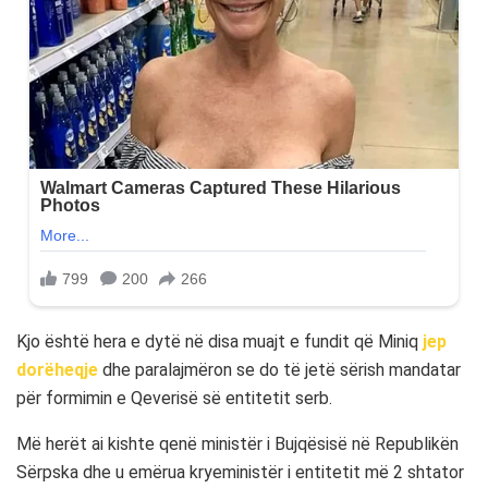
Kjo është hera e dytë në disa muajt e fundit që Miniq
jep
dorëheqje
dhe paralajmëron se do të jetë sërish mandatar
për formimin e Qeverisë së entitetit serb.
Më herët ai kishte qenë ministër i Bujqësisë në Republikën
Sërpska dhe u emërua kryeministër i entitetit më 2 shtator