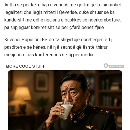
Ai tha se për këtë hap u vendos me qëllim që të sigurohet
legaliteti dhe legjitimiteti i Qeverisë, duke shtuar se ka
kundërshtime edhe nga ana e bashkësisë ndërkombëtare,
pa shpjeguar konkretisht se për çfarë bëhet fjalë.
Kuvendi Popullor i RS do ta shqyrtojë dorëheqjen e tij
pasditen e së hënës, në një seancë që është thirrur
menjëherë pas konferencës së tij për media.