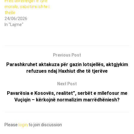
Pres dorëheqjet e tyre
morale, sabotimi ishte i
thellë
24/06/2026
In "Lajme"
Previous Post
Parashkruhet aktakuza për gazin lotsjellës, aktgjykim
refuzues ndaj Haxhiut dhe të tjerëve
Next Post
Pavarësia e Kosovës, realitet”, serbët e mllefosur me
Vuçiqin – kërkojnë normalizim marrëdhëniesh?
Please
login
to join discussion