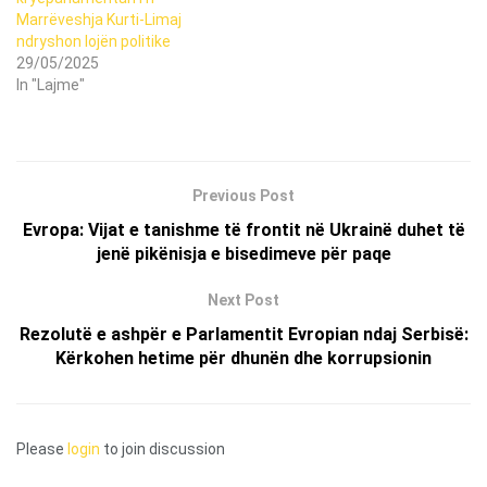
Marrëveshja Kurti-Limaj
ndryshon lojën politike
29/05/2025
In "Lajme"
Previous Post
Evropa: Vijat e tanishme të frontit në Ukrainë duhet të
jenë pikënisja e bisedimeve për paqe
Next Post
Rezolutë e ashpër e Parlamentit Evropian ndaj Serbisë:
Kërkohen hetime për dhunën dhe korrupsionin
Please
login
to join discussion