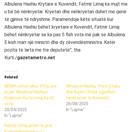
Albulena Haxhiu Krytare e Kuvendit, Fatmir Limaj ka mujt me
u bë bë nënkryetar. Kryetari dhe nënkryetari duhet me qenë
të gjinive të ndryshme. Paramendoje këtë situatë kur
Albulena Haxhiu bëhet kryetare e Kuvendit, Fatmir Limaj
bëhet nënkryetar se ka pas 5 fish vota më pak se Albulena.
E kish marr një ministri dhe dy zëvendësministra. Katër
pozita të larta me tre deputetë”, tha
Kurti./
gazetametro.net
Related
NISMA voton sikur VV’ja, por
Albulena Haxhiu, Vlora Çitaku
jo për Albulena Haxhiun:
dhe Kujtim Shala zgjedhen
Koalicioni Kurti-Limaj ka 60
nënkryetar të Kuvendit
vota
26/08/2025
20/04/2025
In "Lajme"
In "Lajme"
Fatmir Limaj pritet të jetë
kryeparlamentari i ri –