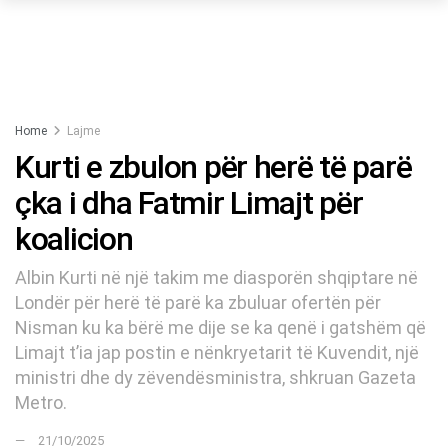
Home
Lajme
Kurti e zbulon për herë të parë
çka i dha Fatmir Limajt për
koalicion
Albin Kurti në një takim me diasporën shqiptare në
Londër për herë të parë ka zbuluar ofertën për
Nisman ku ka bërë me dije se ka qenë i gatshëm që
Limajt t’ia jap postin e nënkryetarit të Kuvendit, një
ministri dhe dy zëvendësministra, shkruan Gazeta
Metro.
21/10/2025