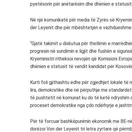
pyetësorin për anëtarësim dhe dhënien e statusit
Në një komunikatë për media të Zyrës së Kryeminis
der Leyenit dhe për mbështetjen e vazhdueshme p
“Gjatë takimit u diskutua për thellimin e marrëd
progresin në sundimin e ligjit dhe fushën e siguri
Kryeministri ritheksoi nevojën që Komisioni Evro
dhënien e statusit të vendit kandidat për Kosovë
Kurti foli gjithashtu edhe për zgjedhjet lokale të 
lira, demokratike dhe në përputhje me standardet e
të pushtetit në komunat ku do të ketë ndryshim q
proceset demokratike nga çdo ndërhyrje e jasht
Për të forcuar bashkëpunimin ekonomik me BE-në n
dorëzoi Von der Leyenit tri letra zyrtare që përmb