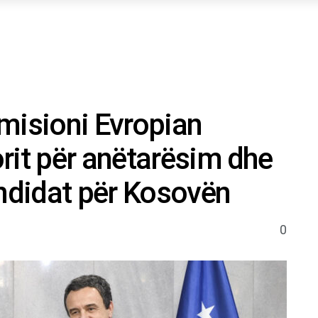
misioni Evropian
rit për anëtarësim dhe
andidat për Kosovën
0