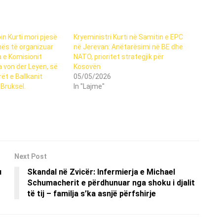
in Kurti mori pjesë
Kryeministri Kurti në Samitin e EPC
nës të organizuar
në Jerevan: Anëtarësimi në BE dhe
 e Komisionit
NATO, prioritet strategjik për
a von der Leyen, së
Kosovën
ët e Ballkanit
05/05/2026
Bruksel.
In "Lajme"
Next Post
u
Skandal në Zvicër: Infermierja e Michael
Schumacherit e përdhunuar nga shoku i djalit
të tij – familja s’ka asnjë përfshirje