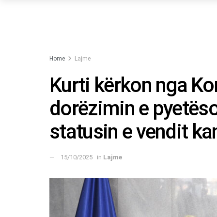
Home
Lajme
Kurti kërkon nga Ko
dorëzimin e pyetëso
statusin e vendit k
15/10/2025
in
Lajme