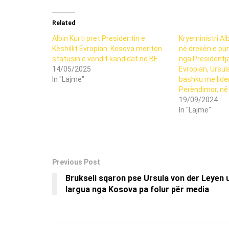
Related
Albin Kurti pret Presidentin e
Kryeministri Alb
Këshillit Evropian: Kosova meriton
në drekën e pu
statusin e vendit kandidat në BE
nga Presidentja
14/05/2025
Evropian, Ursul
In "Lajme"
bashku me lider
Perëndimor, në 
19/09/2024
In "Lajme"
Previous Post
Brukseli sqaron pse Ursula von der Leyen 
largua nga Kosova pa folur për media