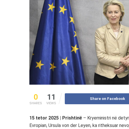
0
11
Share on Facebook
SHARES
VIEWS
15 tetor 2025 | Prishtinë
– Kryeministri në detyr
Evropian, Ursula von der Leyen, ka ritheksuar nev