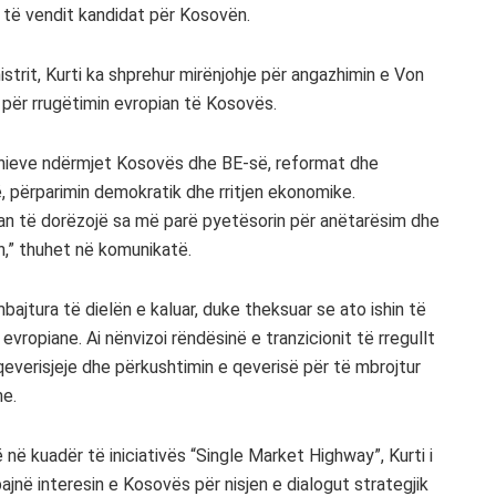
 të vendit kandidat për Kosovën.
trit, Kurti ka shprehur mirënjohje për angazhimin e Von
ër rrugëtimin evropian të Kosovës.
hënieve ndërmjet Kosovës dhe BE-së, reformat dhe
së, përparimin demokratik dhe rritjen ekonomike.
pian të dorëzojë sa më parë pyetësorin për anëtarësim dhe
n,” thuhet në komunikatë.
mbajtura të dielën e kaluar, duke theksuar se ato ishin të
vropiane. Ai nënvizoi rëndësinë e tranzicionit të rregullt
everisjeje dhe përkushtimin e qeverisë për të mbrojtur
me.
ë kuadër të iniciativës “Single Market Highway”, Kurti i
ajnë interesin e Kosovës për nisjen e dialogut strategjik