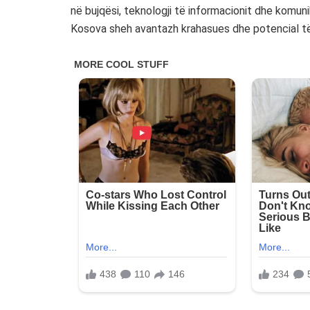
në bujqësi, teknologji të informacionit dhe komunik
Kosova sheh avantazh krahasues dhe potencial të l