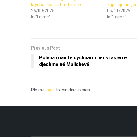
kryebashkiakut të Tiranës
zgjedhje në çd
25/09/2025
05/11/2025
In "Lajme"
In "Lajme"
Previous Post
Policia ruan të dyshuarin për vrasjen e
djeshme në Malishevë
Please
login
to join discussion