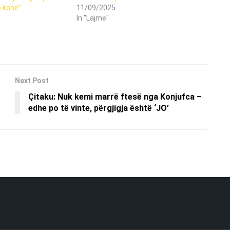
o kohë”
11/09/2025
In "Lajme"
Next Post
Çitaku: Nuk kemi marrë ftesë nga Konjufca –
edhe po të vinte, përgjigja është ‘JO’