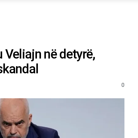
 Veliajn në detyrë,
skandal
0