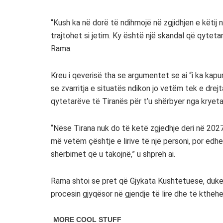
“Kush ka në dorë të ndihmojë në zgjidhjen e këtij 
trajtohet si jetim. Ky është një skandal që qyteta
Rama.
Kreu i qeverisë tha se argumentet se ai “i ka kapu
se zvarritja e situatës ndikon jo vetëm tek e drejt
qytetarëve të Tiranës për t’u shërbyer nga kryetari
“Nëse Tirana nuk do të ketë zgjedhje deri në 2027
më vetëm çështje e lirive të një personi, por edhe
shërbimet që u takojnë,” u shpreh ai.
Rama shtoi se pret që Gjykata Kushtetuese, duke ru
procesin gjyqësor në gjendje të lirë dhe të kthehe