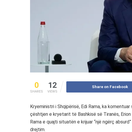
0
12
Share on Facebook
SHARES
VIEWS
Kryeministri i Shqipërisë, Edi Rama, ka komentuar
çështjen e kryetarit të Bashkisë së Tiranës, Erion V
Rama e quajti situatën e krijuar “një ngërç absur
drejtim.