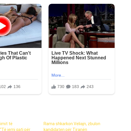
imit të
Rama shkarkon Veliajn, zbulon
Të jemi gati për
kandidaten për Tiranën