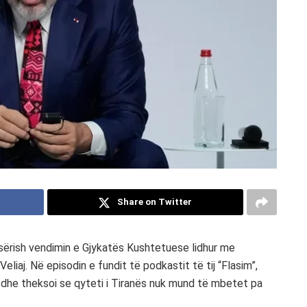
Share on Twitter
 sërish vendimin e Gjykatës Kushtetuese lidhur me
eliaj. Në episodin e fundit të podkastit të tij “Flasim”,
d” dhe theksoi se qyteti i Tiranës nuk mund të mbetet pa