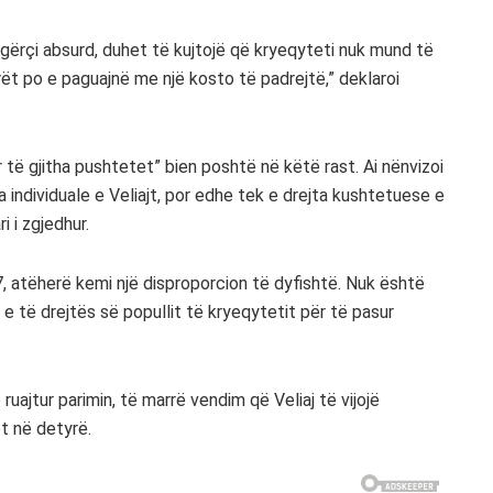
ngërçi absurd, duhet të kujtojë që kryeqyteti nuk mund të
rët po e paguajnë me një kosto të padrejtë,” deklaroi
r të gjitha pushtetet” bien poshtë në këtë rast. Ai nënvizoi
a individuale e Veliajt, por edhe tek e drejta kushtetuese e
 i zgjedhur.
, atëherë kemi një disproporcion të dyfishtë. Nuk është
 e të drejtës së popullit të kryeqytetit për të pasur
ajtur parimin, të marrë vendim që Veliaj të vijojë
t në detyrë.