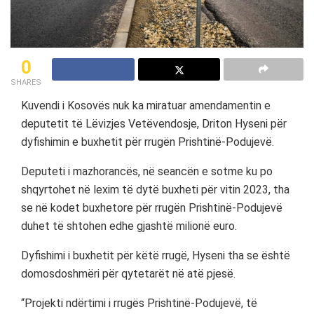
0
SHARES
Kuvendi i Kosovës nuk ka miratuar amendamentin e
deputetit të Lëvizjes Vetëvendosje, Driton Hyseni për
dyfishimin e buxhetit për rrugën Prishtinë-Podujevë.
Deputeti i mazhorancës, në seancën e sotme ku po
shqyrtohet në lexim të dytë buxheti për vitin 2023, tha
se në kodet buxhetore për rrugën Prishtinë-Podujevë
duhet të shtohen edhe gjashtë milionë euro.
Dyfishimi i buxhetit për këtë rrugë, Hyseni tha se është
domosdoshmëri për qytetarët në atë pjesë.
“Projekti ndërtimi i rrugës Prishtinë-Podujevë, të