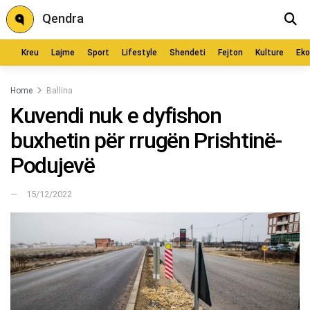
Qendra
Kreu
Lajme
Sport
Lifestyle
Shendeti
Fejton
Kulture
Ek
Home
Ballina
Kuvendi nuk e dyfishon
buxhetin për rrugën Prishtinë-
Podujevë
15/12/2022