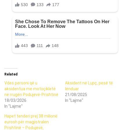
Related
Vdes personi që u
Aksident në Lupç, pesë të
aksidentua me motoçikletë
lënduar
në rrugën Podujevë-Prishtinë
21/08/2025
18/03/2026
In "Lajme"
In "Lajme"
Hapet tenderi prej 38 milionë
eurosh për magjistralen
Prishtinë – Podujevë,