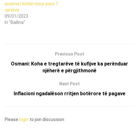
punimet kishin nisur para 7
vjetëve
09/01/2023
In "Ballina"
Previous Post
Osmani: Koha e tregtarëve të kufijve ka perënduar
njëherë e përgjithmonë
Next Post
Inflacioni ngadalëson rritjen botërore të pagave
Please
login
to join discussion