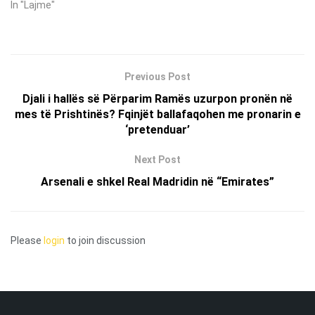
In "Lajme"
Previous Post
Djali i hallës së Përparim Ramës uzurpon pronën në
mes të Prishtinës? Fqinjët ballafaqohen me pronarin e
‘pretenduar’
Next Post
Arsenali e shkel Real Madridin në “Emirates”
Please
login
to join discussion