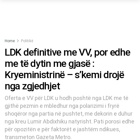
Home
Politikë
LDK definitive me VV, por edhe
me të dytin me gjasë :
Kryeministrinë – s’kemi drojë
nga zgjedhjet
Oferta e VV për LDK u hodh poshtë nga LDK me të
gjithë pezmin e mbledhur nga polarizimi i fryrë
shoqëror nga partia në pushtet, me dekorin e duhur
nga kreu Lumir Abdixhiku natyrisht. Pati porosi edhe
për opozitën e për faktorët e jashtëm ndikues,
transmeton Gazeta Metro.