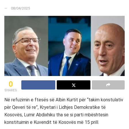
08/04/2025
0
SHARES
Në refuzimin e ftesës së Albin Kurtit për “takim konstulativ
për Qeveri të re”, Kryetari i Lidhjes Demokratike të
Kosovës, Lumir Abdixhiku tha se si parti mbështesin
konstituimin e Kuvendit të Kosovës më 15 prill.