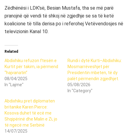
Zëdhënësi i LDK’së, Besian Mustafa, tha se më parë
pranojnë që vendi të shkoj në zgjedhje se sa të ketë
koalicione të tilla derisa po i referohej Vetëvendosjes në
televizionin Kanal 10.
Related
Abdixhiku refuzon ftesën e
Rundi i dytë Kurti–Abdixhiku:
Kurtit për takim, ia përmend
Mosmarrëveshjet për
“hajvanatin”
Presidentin mbeten, të dy
08/04/2025
palët përmendin zgjedhjet.
In "Lajme"
05/08/2026
In "Category"
Abdixhiku pret diplomaten
britanike Karen Pierce:
Kosova duhet të ecë me
Shqipërinë dhe Malin e Zi, jo
të ngecë me Serbinë
14/07/2025