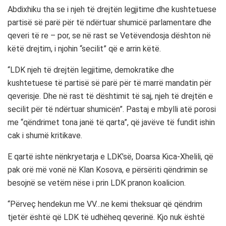
Abdixhiku tha se i njeh të drejtën legjitime dhe kushtetuese
partisë së parë për të ndërtuar shumicë parlamentare dhe
qeveri të re – por, se në rast se Vetëvendosja dështon në
këtë drejtim, i njohin “secilit” që e arrin këtë.
“LDK njeh të drejtën legjitime, demokratike dhe
kushtetuese të partisë së parë për të marrë mandatin për
qeverisje. Dhe në rast të dështimit të saj, njeh të drejtën e
secilit për të ndërtuar shumicën”. Pastaj e mbylli atë porosi
me “qëndrimet tona janë të qarta”, që javëve të fundit ishin
cak i shumë kritikave.
E qartë ishte nënkryetarja e LDK’së, Doarsa Kica-Xhelili, që
pak orë më vonë në Klan Kosova, e përsëriti qëndrimin se
besojnë se vetëm nëse i prin LDK pranon koalicion.
“Përveç hendekun me VV…ne kemi theksuar që qëndrim
tjetër është që LDK të udhëheq qeverinë. Kjo nuk është