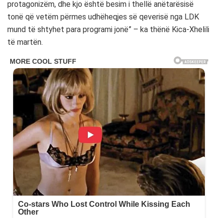
protagonizëm, dhe kjo është besim i thellë anëtarësisë
tonë që vetëm përmes udhëheqjes së qeverisë nga LDK
mund të shtyhet para programi jonë” – ka thënë Kica-Xhelili
të martën.