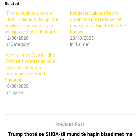
Related
“Ti ishe pushka e parë e
Këngetari Labinot Rexha
lirisë” – Leonora Jakupi me
organizon protestë për të
dedikim emocionues pas
qenë pjesë e Big Brother VIP
vdekjes së Sahit Jasharit.
Kosova
12/06/2026
28/10/2025
In "Category"
In "Lajme"
Konflikti mes Gjesti-t dhe
Onimës, kontrata që po e
mban të lidhur me
kompaninë e Erkand
Shabanit
18/08/2025
In "Lajme"
Previous Post
Trump thotë se SHBA-të mund të hapin bisedimet me