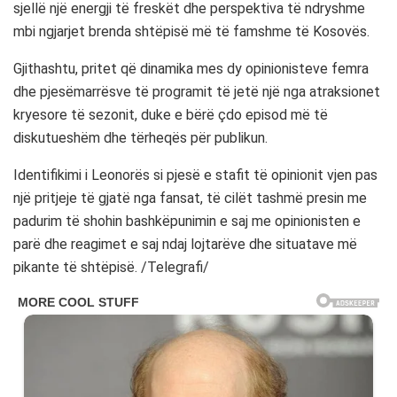
sjellë një energji të freskët dhe perspektiva të ndryshme
mbi ngjarjet brenda shtëpisë më të famshme të Kosovës.
Gjithashtu, pritet që dinamika mes dy opinionisteve femra
dhe pjesëmarrësve të programit të jetë një nga atraksionet
kryesore të sezonit, duke e bërë çdo episod më të
diskutueshëm dhe tërheqës për publikun.
Identifikimi i Leonorës si pjesë e stafit të opinionit vjen pas
një pritjeje të gjatë nga fansat, të cilët tashmë presin me
padurim të shohin bashkëpunimin e saj me opinionisten e
parë dhe reagimet e saj ndaj lojtarëve dhe situatave më
pikante të shtëpisë. /Telegrafi/