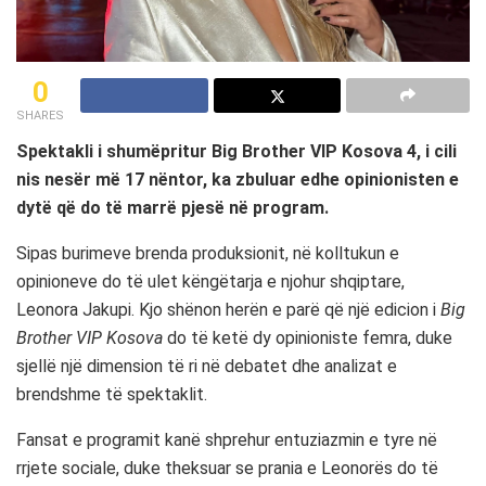
0
SHARES
Spektakli i shumëpritur Big Brother VIP Kosova 4, i cili
nis nesër më 17 nëntor, ka zbuluar edhe opinionisten e
dytë që do të marrë pjesë në program.
Sipas burimeve brenda produksionit, në kolltukun e
opinioneve do të ulet këngëtarja e njohur shqiptare,
Leonora Jakupi. Kjo shënon herën e parë që një edicion i
Big
Brother VIP Kosova
do të ketë dy opinioniste femra, duke
sjellë një dimension të ri në debatet dhe analizat e
brendshme të spektaklit.
Fansat e programit kanë shprehur entuziazmin e tyre në
rrjete sociale, duke theksuar se prania e Leonorës do të