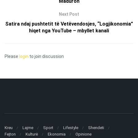
Maduron
Next Post
Satira ndaj pushtetit të Vetëvendosjes, “Logjikonomia”
hiqet nga YouTube – mbyllet kanali
Please
login
to join discussion
Kreu
Lajme
Sport
Lifestyle
Shendeti
Fejton
Kulturë
Ekonomia
Opinione