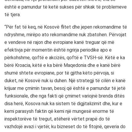
është e pamundur të ketë sukses për shkak të problemeve
të tjera.
“Për fat të keq, në Kosovë flitet dhe jepen rekomandime të
ndryshme, mirëpo ato rekomandime nuk zbatohen. Përvojat
e vendeve në rajon dhe evropiane kanë treguar që më
efektivja për momentin është ngrirja periodike apo e
përkohshme, qoftë e akcizës, qoftë e TVSH-së. Këtë e ka
bërë Kroacia, këtë e ka bërë Maqedonia dhe e kanë bërë
shumë shtete evropiane, por të gjitha këto përvoja, si
duket, në Kosovë nuk iu duhen. Një strategji të cilën e kanë
krijuar me çmimin tavan, besoj që është e pamundur të jetë
funksionale, dhe nga fakti që çmimet variojnë brenda ditës
disa herë, Kosova nuk ka sistem të digjitalizimit dhe, kur e
kemi parasysh faktin që kemi një mungesë enorme të
inspektorëve të tregut, atëherë vërtet prapë do të
vazhdojë avazi i vjetër, ku bizneset do të fitojnë, qeveria do