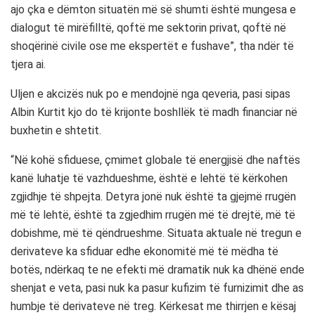
ajo çka e dëmton situatën më së shumti është mungesa e
dialogut të mirëfilltë, qoftë me sektorin privat, qoftë në
shoqërinë civile ose me ekspertët e fushave”, tha ndër të
tjera ai.
Uljen e akcizës nuk po e mendojnë nga qeveria, pasi sipas
Albin Kurtit kjo do të krijonte boshllëk të madh financiar në
buxhetin e shtetit.
“Në kohë sfiduese, çmimet globale të energjisë dhe naftës
kanë luhatje të vazhdueshme, është e lehtë të kërkohen
zgjidhje të shpejta. Detyra jonë nuk është ta gjejmë rrugën
më të lehtë, është ta zgjedhim rrugën më të drejtë, më të
dobishme, më të qëndrueshme. Situata aktuale në tregun e
derivateve ka sfiduar edhe ekonomitë më të mëdha të
botës, ndërkaq te ne efekti më dramatik nuk ka dhënë ende
shenjat e veta, pasi nuk ka pasur kufizim të furnizimit dhe as
humbje të derivateve në treg. Kërkesat me thirrjen e kësaj