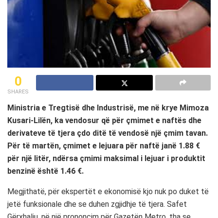
0
SHARES
Ministria e Tregtisë dhe Industrisë, me në krye Mimoza
Kusari-Lilën, ka vendosur që për çmimet e naftës dhe
derivateve të tjera çdo ditë të vendosë një çmim tavan.
Për të martën, çmimet e lejuara për naftë janë 1.88 €
për një litër, ndërsa çmimi maksimal i lejuar i produktit
benzinë është 1.46 €.
Megjithatë, për ekspertët e ekonomisë kjo nuk po duket të
jetë funksionale dhe se duhen zgjidhje të tjera. Safet
Gërxhaliu, në një prononcim për Gazetën Metro, tha se