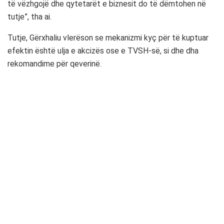
të vëzhgojë dhe qytetarët e biznesit do të dëmtohen në
tutje”, tha ai.
Tutje, Gërxhaliu vlerëson se mekanizmi kyç për të kuptuar
efektin është ulja e akcizës ose e TVSH-së, si dhe dha
rekomandime për qeverinë.