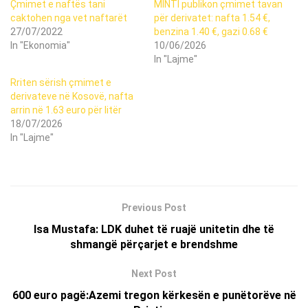
Çmimet e naftës tani
MINTI publikon çmimet tavan
caktohen nga vet naftarët
për derivatet: nafta 1.54 €,
27/07/2022
benzina 1.40 €, gazi 0.68 €
In "Ekonomia"
10/06/2026
In "Lajme"
Rriten sërish çmimet e
derivateve në Kosovë, nafta
arrin në 1.63 euro për litër
18/07/2026
In "Lajme"
Previous Post
Isa Mustafa: LDK duhet të ruajë unitetin dhe të
shmangë përçarjet e brendshme
Next Post
600 euro pagë:Azemi tregon kërkesën e punëtorëve në