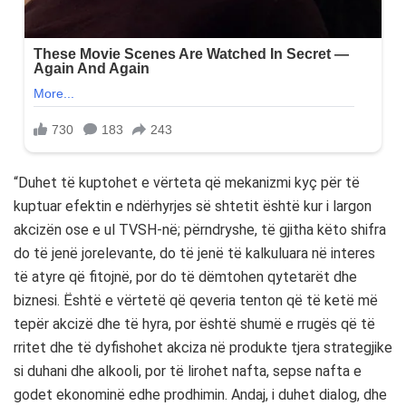
“Duhet të kuptohet e vërteta që mekanizmi kyç për të
kuptuar efektin e ndërhyrjes së shtetit është kur i largon
akcizën ose e ul TVSH-në; përndryshe, të gjitha këto shifra
do të jenë jorelevante, do të jenë të kalkuluara në interes
të atyre që fitojnë, por do të dëmtohen qytetarët dhe
biznesi. Është e vërtetë që qeveria tenton që të ketë më
tepër akcizë dhe të hyra, por është shumë e rrugës që të
rritet dhe të dyfishohet akciza në produkte tjera strategjike
si duhani dhe alkooli, por të lirohet nafta, sepse nafta e
godet ekonominë edhe prodhimin. Andaj, i duhet dialog, dhe