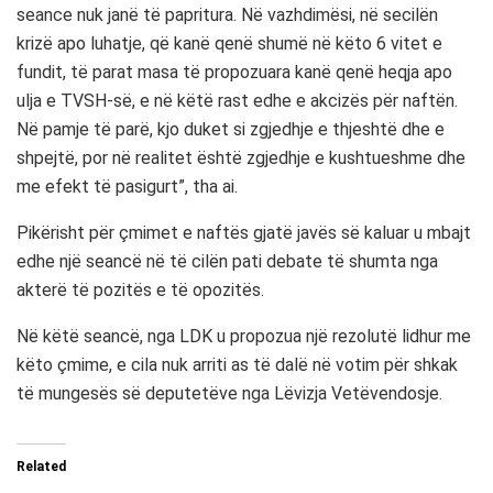
seance nuk janë të papritura. Në vazhdimësi, në secilën
krizë apo luhatje, që kanë qenë shumë në këto 6 vitet e
fundit, të parat masa të propozuara kanë qenë heqja apo
ulja e TVSH-së, e në këtë rast edhe e akcizës për naftën.
Në pamje të parë, kjo duket si zgjedhje e thjeshtë dhe e
shpejtë, por në realitet është zgjedhje e kushtueshme dhe
me efekt të pasigurt”, tha ai.
Pikërisht për çmimet e naftës gjatë javës së kaluar u mbajt
edhe një seancë në të cilën pati debate të shumta nga
akterë të pozitës e të opozitës.
Në këtë seancë, nga LDK u propozua një rezolutë lidhur me
këto çmime, e cila nuk arriti as të dalë në votim për shkak
të mungesës së deputetëve nga Lëvizja Vetëvendosje.
Related