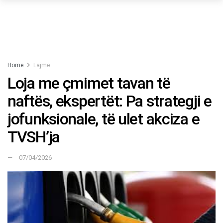
Home
Lajme
Loja me çmimet tavan të
naftës, ekspertët: Pa strategji e
jofunksionale, të ulet akciza e
TVSH’ja
07/04/2026