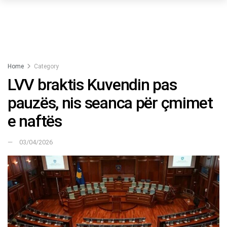
Home
Category
LVV braktis Kuvendin pas
pauzës, nis seanca për çmimet
e naftës
03/04/2026