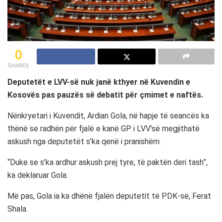
0
SHARES
Deputetët e LVV-së nuk janë kthyer në Kuvendin e
Kosovës pas pauzës së debatit për çmimet e naftës.
Nënkryetari i Kuvendit, Ardian Gola, në hapje të seancës ka
thënë se radhën për fjalë e kanë GP i LVV’së megjithatë
askush nga deputetët s’ka qenë i pranishëm.
“Duke se s’ka ardhur askush prej tyre, të paktën deri tash”,
ka deklaruar Gola.
Më pas, Gola ia ka dhënë fjalën deputetit të PDK-së, Ferat
Shala.