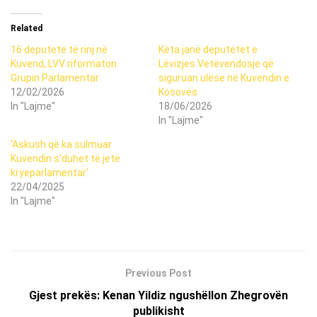
Related
16 deputetë të rinj në
Këta janë deputetët e
Kuvend, LVV riformaton
Lëvizjes Vetëvendosje që
Grupin Parlamentar
siguruan ulëse në Kuvendin e
12/02/2026
Kosovës
In "Lajme"
18/06/2026
In "Lajme"
‘Askush që ka sulmuar
Kuvendin s’duhet të jetë
kryeparlamentar’
22/04/2025
In "Lajme"
Previous Post
Gjest prekës: Kenan Yildiz ngushëllon Zhegrovën
publikisht