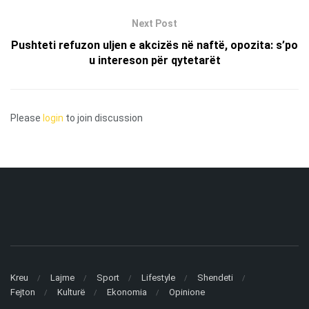
Next Post
Pushteti refuzon uljen e akcizës në naftë, opozita: s’po
u intereson për qytetarët
Please
login
to join discussion
Kreu
Lajme
Sport
Lifestyle
Shendeti
Fejton
Kulturë
Ekonomia
Opinione