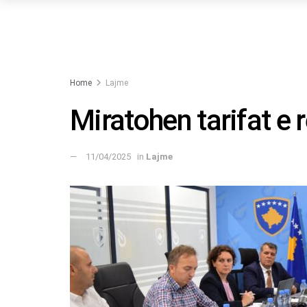
Home
Lajme
Miratohen tarifat e 
11/04/2025
in
Lajme