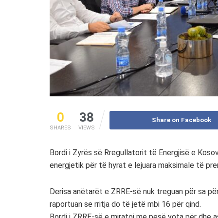
0
38
Share on Facebook
SHARES
VIEWS
Bordi i Zyrës së Rregullatorit të Energjisë e Kos
energjetik për të hyrat e lejuara maksimale të pr
Derisa anëtarët e ZRRE-së nuk treguan për sa për q
raportuan se rritja do të jetë mbi 16 për qind.
Bordi i ZRRE-së e miratoi me pesë vota për dhe a