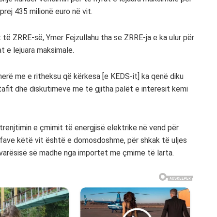
prej 435 milionë euro në vit.
it të ZRRE-së, Ymer Fejzullahu tha se ZRRE-ja e ka ulur për
t e lejuara maksimale.
erë me e ritheksu që kërkesa [e KEDS-it] ka qenë diku
tafit dhe diskutimeve me të gjitha palët e interesit kemi
htrenjtimin e çmimit të energjisë elektrike në vend për
arifave këtë vit është e domosdoshme, për shkak të uljes
e varësisë së madhe nga importet me çmime të larta.