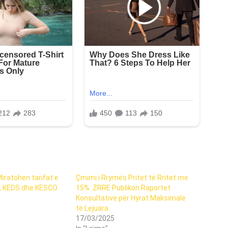
iratohen tarifat e
Çmimi i Rrymës Pritet të Rritet me
, KEDS dhe KESCO
15%: ZRRE Publikon Raportet
Konsultative për Hyrat Maksimale
të Lejuara
17/03/2025