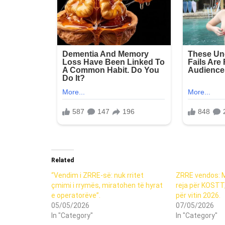
Related
“Vendim i ZRRE-së: nuk rritet
ZRRE vendos: M
çmimi i rrymës, miratohen të hyrat
reja për KOSTT
e operatorëve”.
për vitin 2026.
05/05/2026
07/05/2026
In "Category"
In "Category"