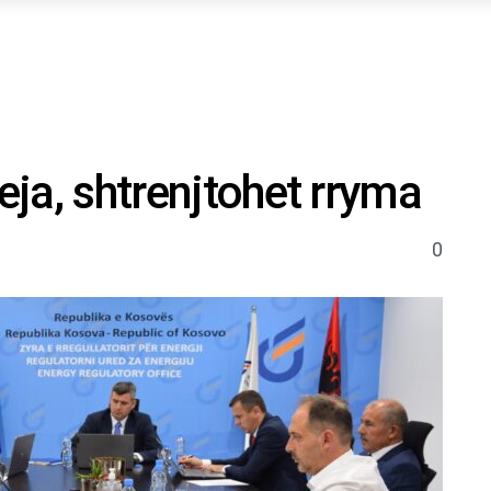
reja, shtrenjtohet rryma
0