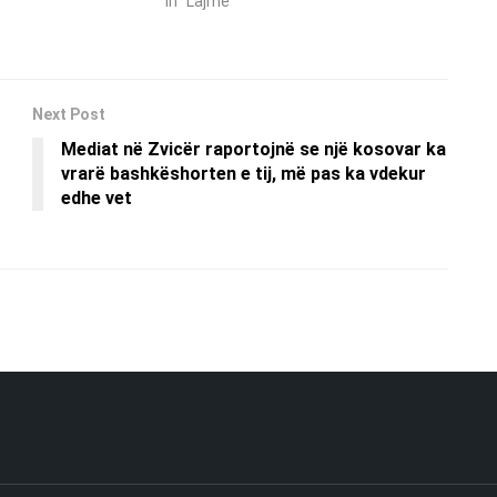
In "Lajme"
Next Post
Mediat në Zvicër raportojnë se një kosovar ka
vrarë bashkëshorten e tij, më pas ka vdekur
edhe vet