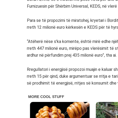
Furnizuesin për Shërbim Universal, KEDS, në vlerë 
Para se të propozimi të miratohej, kryetari i Bord
rreth 12 milionë euro kërkesën e KEDS për të hyra
“Atëherë nëse s’ka komente, është mirë edhe njëh
rreth 447 milionë euro, mirëpo pas vlerësimit të s
ardhur në përfundim prej 435 milionë euro”, tha ai.
Rregullatori i energjisë propozoi muajin e kaluar s
rreth 15 për qind, duke argumentuar se rritja e t
së prodhimit të energjisë, rritjes së konsumit dh