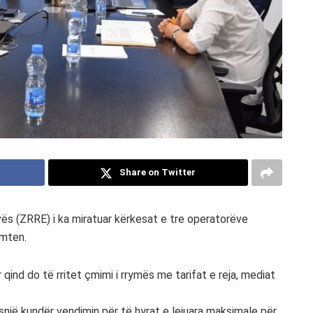
Share on Twitter
ovës (ZRRE) i ka miratuar kërkesat e tre operatorëve
emten.
ind do të rritet çmimi i rrymës me tarifat e reja, mediat
snjë kundër vendimin për të hyrat e lejuara maksimale për