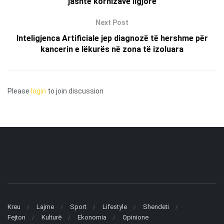
jashtë kornizave ligjore
Next Post
Inteligjenca Artificiale jep diagnozë të hershme për
kancerin e lëkurës në zona të izoluara
Please
login
to join discussion
Kreu
Lajme
Sport
Lifestyle
Shendeti
Fejton
Kulturë
Ekonomia
Opinione