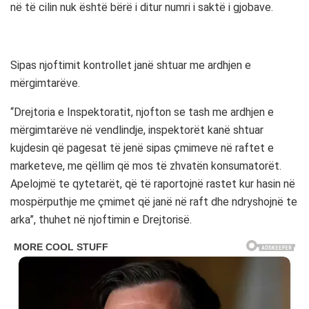
në të cilin nuk është bërë i ditur numri i saktë i gjobave.
Sipas njoftimit kontrollet janë shtuar me ardhjen e
mërgimtarëve.
“Drejtoria e Inspektoratit, njofton se tash me ardhjen e
mërgimtarëve në vendlindje, inspektorët kanë shtuar
kujdesin që pagesat të jenë sipas çmimeve në raftet e
marketeve, me qëllim që mos të zhvatën konsumatorët.
Apelojmë te qytetarët, që të raportojnë rastet kur hasin në
mospërputhje me çmimet që janë në raft dhe ndryshojnë te
arka”, thuhet në njoftimin e Drejtorisë.