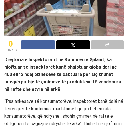
0
SHARES
Drejtoria e Inspektoratit në Komunën e Gjilanit, ka
njoftuar se inspektorët kanë shqiptuar gjoba deri në
400 euro ndaj bizneseve të caktuara për siç thuhet
mospërputhje të çmimeve të produkteve të vendosura
në rafte dhe atyre në arkë.
“Pas ankesave të konsumatorëve, inspektorët kanë dalë në
terren për të konfirmuar mashtrimet që po bëhen ndaj
konsumatorëve, që ndryshe i shohin çmimet në rafte e
obligohen të paguajnë ndryshe te arka”, thuhet në njoftimin