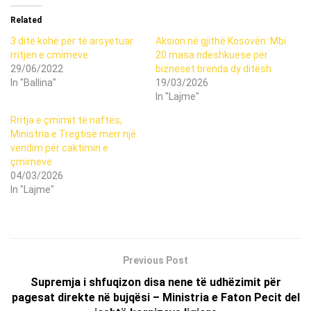
Related
3 ditë kohë për të arsyetuar
Aksion në gjithë Kosovën: Mbi
rritjen e cmimeve
20 masa ndëshkuese për
29/06/2022
bizneset brenda dy ditësh
In "Ballina"
19/03/2026
In "Lajme"
Rritja e çmimit të naftës,
Ministria e Tregtisë merr një
vendim për caktimin e
çmimeve
04/03/2026
In "Lajme"
Previous Post
Supremja i shfuqizon disa nene të udhëzimit për
pagesat direkte në bujqësi – Ministria e Faton Pecit del