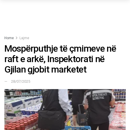
Home
Lajme
Mospërputhje të çmimeve në
raft e arkë, Inspektorati në
Gjilan gjobit marketet
28/07/2025