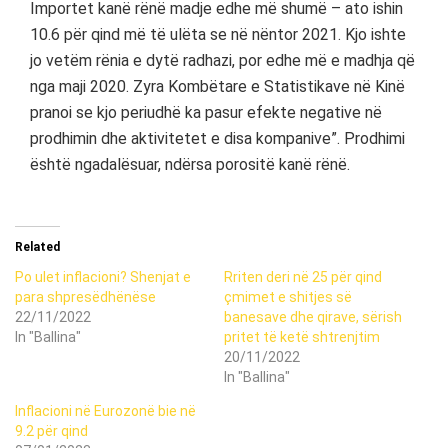
Importet kanë rënë madje edhe më shumë – ato ishin
10.6 për qind më të ulëta se në nëntor 2021. Kjo ishte
jo vetëm rënia e dytë radhazi, por edhe më e madhja që
nga maji 2020. Zyra Kombëtare e Statistikave në Kinë
pranoi se kjo periudhë ka pasur efekte negative në
prodhimin dhe aktivitetet e disa kompanive”. Prodhimi
është ngadalësuar, ndërsa porositë kanë rënë.
Related
Po ulet inflacioni? Shenjat e
Rriten deri në 25 për qind
para shpresëdhënëse
çmimet e shitjes së
22/11/2022
banesave dhe qirave, sërish
In "Ballina"
pritet të ketë shtrenjtim
20/11/2022
In "Ballina"
Inflacioni në Eurozonë bie në
9.2 për qind