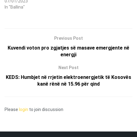
07/01/2023
In "Ballina"
Previous Post
Kuvendi voton pro zgjatjes së masave emergjente në
energji
Next Post
KEDS: Humbjet në rrjetin elektroenergjetik të Kosovës
kanë rënë në 15.96 për qind
Please
login
to join discussion