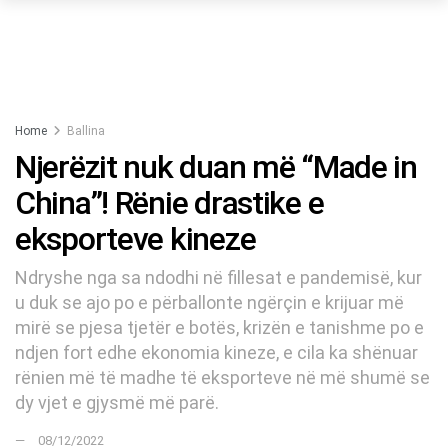
Home
Ballina
Njerëzit nuk duan më “Made in
China”! Rënie drastike e
eksporteve kineze
Ndryshe nga sa ndodhi në fillesat e pandemisë, kur
u duk se ajo po e përballonte ngërçin e krijuar më
mirë se pjesa tjetër e botës, krizën e tanishme po e
ndjen fort edhe ekonomia kineze, e cila ka shënuar
rënien më të madhe të eksporteve në më shumë se
dy vjet e gjysmë më parë.
08/12/2022