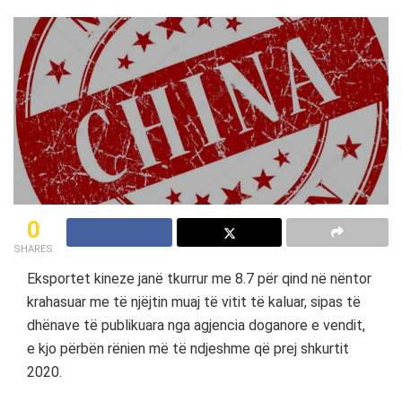
0
SHARES
Eksportet kineze janë tkurrur me 8.7 për qind në nëntor
krahasuar me të njëjtin muaj të vitit të kaluar, sipas të
dhënave të publikuara nga agjencia doganore e vendit,
e kjo përbën rënien më të ndjeshme që prej shkurtit
2020.