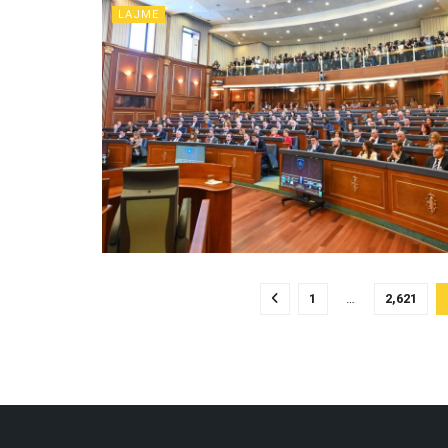
LAJME
1
…
2,621