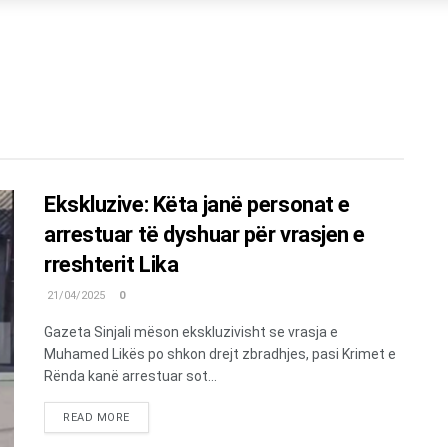
Ekskluzive: Këta janë personat e
arrestuar të dyshuar për vrasjen e
rreshterit Lika
21/04/2025
0
Gazeta Sinjali mëson ekskluzivisht se vrasja e
Muhamed Likës po shkon drejt zbradhjes, pasi Krimet e
Rënda kanë arrestuar sot...
DETAILS
READ MORE