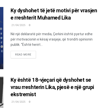
Ky dyshohet të jetë motivi për vrasjen
e rreshterit Muhamed Lika
21/04/2025
0
Në një deklaratë për media, Çerkini është pyetur edhe
për motivacionin e kësaj vrasjeje, që tronditi opinionin
publik. “Është herët...
DETAILS
READ MORE
Ky është 18-vjeçari që dyshohet se
vrau rreshterin Lika, pjesë e një grupi
ekstremist
21/04/2025
0