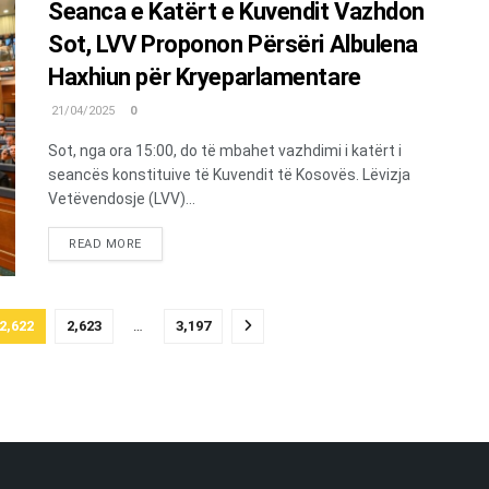
Seanca e Katërt e Kuvendit Vazhdon
Sot, LVV Proponon Përsëri Albulena
Haxhiun për Kryeparlamentare
21/04/2025
0
Sot, nga ora 15:00, do të mbahet vazhdimi i katërt i
seancës konstituive të Kuvendit të Kosovës. Lëvizja
Vetëvendosje (LVV)...
DETAILS
READ MORE
2,622
2,623
…
3,197