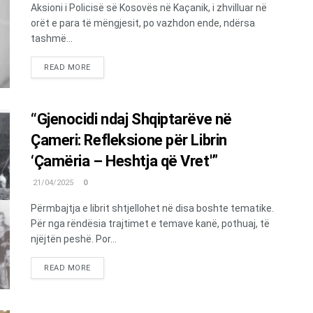
Aksioni i Policisë së Kosovës në Kaçanik, i zhvilluar në
orët e para të mëngjesit, po vazhdon ende, ndërsa
tashmë...
DETAILS
READ MORE
“Gjenocidi ndaj Shqiptarëve në
Çameri: Refleksione për Librin
‘Çamëria – Heshtja që Vret'”
21/04/2025
0
Përmbajtja e librit shtjellohet në disa boshte tematike.
Për nga rëndësia trajtimet e temave kanë, pothuaj, të
njëjtën peshë. Por...
DETAILS
READ MORE