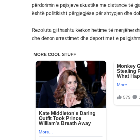
përdorimin e pajisjeve akustike me distancë të gj
është politikisht përgjegjëse për shtypjen dhe d
Rezoluta gjithashtu kërkon hetime të menjëhers
dhe dënon arrestimet dhe deportimet e paligjsh