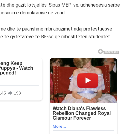
atë dhe gazit lotsjellës. Sipas MEP-ve, udhëheqësia serbe
obësimin e demokracisë në vend.
hme dhe të paanshme mbi abuzimet ndaj protestuesve
me të qytetarëve të BE-së që mbështetën studentët.