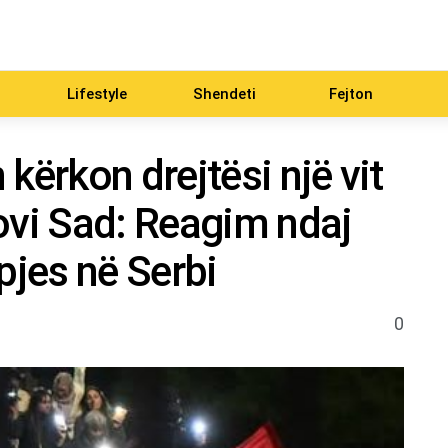
Lifestyle
Shendeti
Fejton
kërkon drejtësi një vit
ovi Sad: Reagim ndaj
pjes në Serbi
0