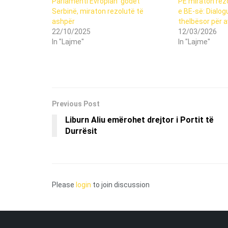
Parlamenti Evropian ‘godet’
PE miraton rezo
Serbinë, miraton rezolutë të
e BE-së: Dialo
ashpër
thelbësor për 
22/10/2025
12/03/2026
In "Lajme"
In "Lajme"
Previous Post
Liburn Aliu emërohet drejtor i Portit të
Durrësit
Please
login
to join discussion