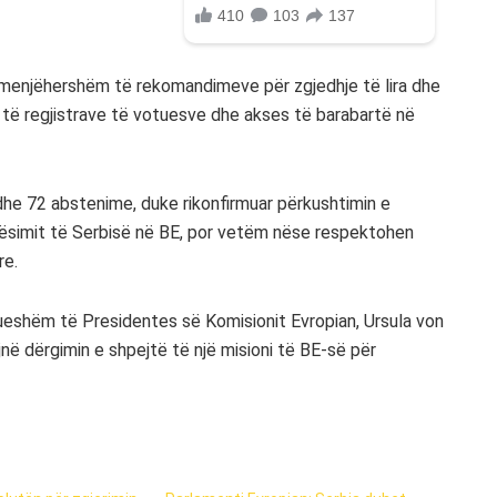
e menjëhershëm të rekomandimeve për zgjedhje të lira dhe
 të regjistrave të votuesve dhe akses të barabartë në
he 72 abstenime, duke rikonfirmuar përkushtimin e
rësimit të Serbisë në BE, por vetëm nëse respektohen
re.
eshëm të Presidentes së Komisionit Evropian, Ursula von
jnë dërgimin e shpejtë të një misioni të BE-së për