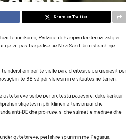
Share on Twitter
tuar të mërkurën, Parlamenti Evropian ka dënuar ashpër
i, një vit pas tragjedisë së Novi Sadit, ku u shemb një
të ndershëm për të sjellë para drejtësisë përgjegjësit për
 posaçëm të BE-së për vlerësimin e situatës në terren.
e qytetarëve serbë për protesta paqësore, duke kërkuar
hprehen shqetësim për klimën e tensionuar dhe
opaganda anti-BE dhe pro-ruse, si dhe sulmet e mediave dhe
undër qytetarëve, përfshirë spiunimin me Pegasus,