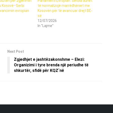
lutën për zgjerimin
Parlamenti Evropian: Serbia duhet
gu Kosovë–Serbi
të normalizojë marrëdhëniet me
avancimin evropian
Kosovën për të avancuar drejt BE-
së
12/07/2026
In "Lajme"
Next Post
Zgjedhjet e jashtëzakonshme – Elezi:
Organizimi i tyre brenda një periudhe të
shkurtër, sfidë për KQZ`në