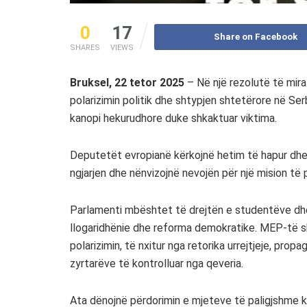
0
17
Share on Facebook
SHARES
VIEWS
Bruksel, 22 tetor 2025
– Në një rezolutë të mira
polarizimin politik dhe shtypjen shtetërore në Serb
kanopi hekurudhore duke shkaktuar viktima.
Deputetët evropianë kërkojnë hetim të hapur dhe 
ngjarjen dhe nënvizojnë nevojën për një mision të
Parlamenti mbështet të drejtën e studentëve dh
llogaridhënie dhe reforma demokratike. MEP-të s
polarizimin, të nxitur nga retorika urrejtjeje, pr
zyrtarëve të kontrolluar nga qeveria.
Ata dënojnë përdorimin e mjeteve të paligjshme k