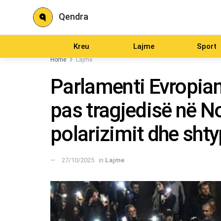
Qendra
Kreu
Lajme
Sport
Home
Lajme
Parlamenti Evropian 
pas tragjedisë në N
polarizimit dhe shty
27/10/2025
in
Lajme