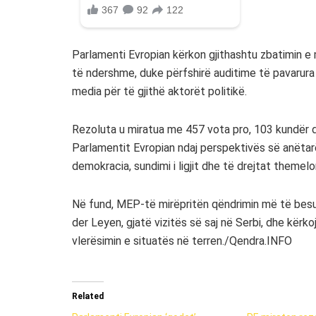
Parlamenti Evropian kërkon gjithashtu zbatimin 
të ndershme, duke përfshirë auditime të pavarura
media për të gjithë aktorët politikë.
Rezoluta u miratua me 457 vota pro, 103 kundër d
Parlamentit Evropian ndaj perspektivës së anëta
demokracia, sundimi i ligjit dhe të drejtat themelo
Në fund, MEP-të mirëpritën qëndrimin më të besu
der Leyen, gjatë vizitës së saj në Serbi, dhe kërko
vlerësimin e situatës në terren./Qendra.INFO
Related