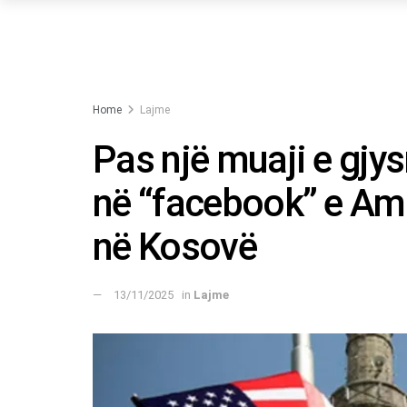
Home
Lajme
Pas një muaji e gjys
në “facebook” e A
në Kosovë
13/11/2025
in
Lajme