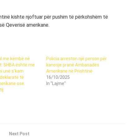
tinë kishte njoftuar për pushim të përkohshëm të
s së Qeverisë amerikane.
ul me këmbë në
Policia arreston një person për
ët: SHBA është me
kanosje pranë Ambasadës
ni unë s’kam
Amerikane në Prishtinë
deklaratë të
16/10/2025
erikane ose
In "Lajme"
ij
Next Post