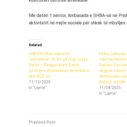
kushtohet ushtrisë amerikane.
Me datën 1 nëntor, Ambasada e SHBA-së në Prish
aktivitetit në rrejte sociale për shkak të mbyllje
Related
SHBA kritikon veprimet
Fatos Lubonja 
“përçarëse” të VV-së ndaj Listës
tokë berishist
Serbe – Reagon Kurti: Është
Ramën. Deri ta
çështje e Ambasadës Amerikane
dëgjuar ndonjë 
dhe KQZ-së
Ambasadës am
11/12/2025
Rubios, kundër t
In "Lajme"
11/04/2025
In "Lajme"
Previous Post