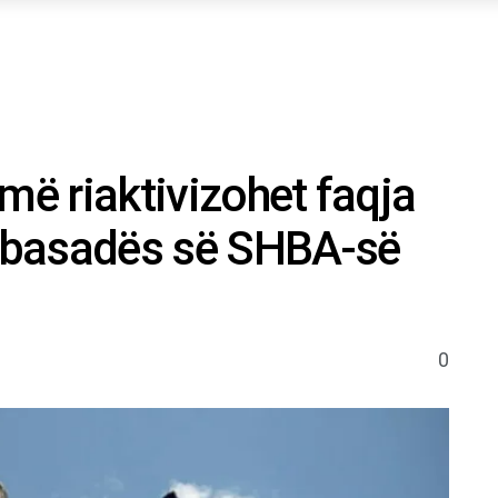
më riaktivizohet faqja
mbasadës së SHBA-së
0