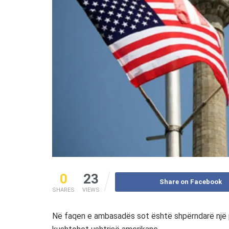
0
23
Share on Facebook
SHARES
VIEWS
Në faqen e ambasadës sot është shpërndarë një p