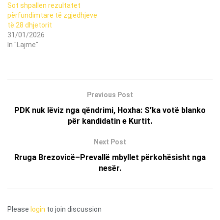
Sot shpallen rezultatet
përfundimtare të zgjedhjeve
të 28 dhjetorit
31/01/2026
In "Lajme"
Previous Post
PDK nuk lëviz nga qëndrimi, Hoxha: S’ka votë blanko
për kandidatin e Kurtit.
Next Post
Rruga Brezovicë–Prevallë mbyllet përkohësisht nga
nesër.
Please
login
to join discussion