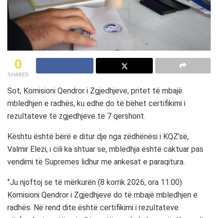
0
SHARES
Sot, Komisioni Qendror i Zgjedhjeve, pritet të mbajë
mbledhjen e radhës, ku edhe do të bëhet certifikimi i
rezultateve të zgjedhjeve të 7 qershorit.
Kështu është bërë e ditur dje nga zëdhënësi i KQZ’së,
Valmir Elezi, i cili ka shtuar se, mbledhja është caktuar pas
vendimi të Supremes lidhur me ankesat e paraqitura.
‘’Ju njoftoj se të mërkurën (8 korrik 2026, ora 11:00)
Komisioni Qendror i Zgjedhjeve do të mbajë mbledhjen e
radhës. Në rend dite është certifikimi i rezultateve