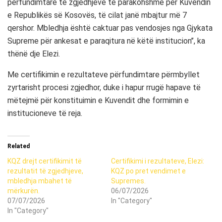
përfundimtare të zgjedhjeve të parakohshme për Kuvendin
e Republikës së Kosovës, të cilat janë mbajtur më 7
qershor. Mbledhja është caktuar pas vendosjes nga Gjykata
Supreme për ankesat e paraqitura në këtë institucion’’, ka
thënë dje Elezi.
Me certifikimin e rezultateve përfundimtare përmbyllet
zyrtarisht procesi zgjedhor, duke i hapur rrugë hapave të
mëtejmë për konstituimin e Kuvendit dhe formimin e
institucioneve të reja.
Related
KQZ drejt certifikimit të
Certifikimi i rezultateve, Elezi:
rezultatit të zgjedhjeve,
KQZ po pret vendimet e
mbledhja mbahet të
Supremes.
mërkurën.
06/07/2026
07/07/2026
In "Category"
In "Category"