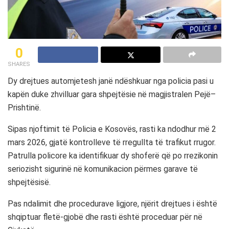
0
SHARES
Dy drejtues automjetesh janë ndëshkuar nga policia pasi u
kapën duke zhvilluar gara shpejtësie në magjistralen Pejë–
Prishtinë.
Sipas njoftimit të Policia e Kosovës, rasti ka ndodhur më 2
mars 2026, gjatë kontrolleve të rregullta të trafikut rrugor.
Patrulla policore ka identifikuar dy shoferë që po rrezikonin
seriozisht sigurinë në komunikacion përmes garave të
shpejtësisë.
Pas ndalimit dhe procedurave ligjore, njërit drejtues i është
shqiptuar fletë-gjobë dhe rasti është proceduar për në