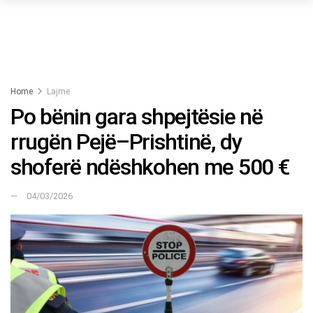
Home
Lajme
Po bënin gara shpejtësie në
rrugën Pejë–Prishtinë, dy
shoferë ndëshkohen me 500 €
04/03/2026