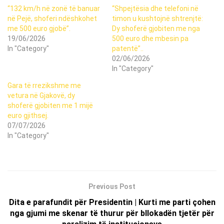
“132 km/h në zonë të banuar
“Shpejtësia dhe telefoni në
në Pejë, shoferi ndëshkohet
timon u kushtojnë shtrenjtë:
me 500 euro gjobë”.
Dy shoferë gjobiten me nga
19/06/2026
500 euro dhe mbesin pa
In "Category"
patentë”..
02/06/2026
In "Category"
Gara të rrezikshme me
vetura në Gjakovë, dy
shoferë gjobiten me 1 mijë
euro gjithsej.
07/07/2026
In "Category"
Previous Post
Dita e parafundit për Presidentin | Kurti me parti çohen
nga gjumi me skenar të thurur për bllokadën tjetër për