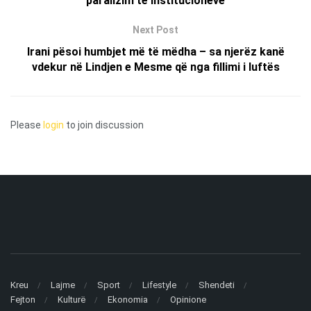
paralizim të institucioneve
Next Post
Irani pësoi humbjet më të mëdha – sa njerëz kanë
vdekur në Lindjen e Mesme që nga fillimi i luftës
Please
login
to join discussion
Kreu
Lajme
Sport
Lifestyle
Shendeti
Fejton
Kulturë
Ekonomia
Opinione