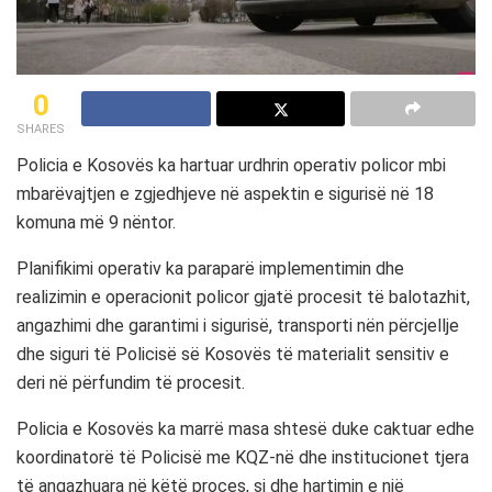
0
SHARES
Policia e Kosovës ka hartuar urdhrin operativ policor mbi
mbarëvajtjen e zgjedhjeve në aspektin e sigurisë në 18
komuna më 9 nëntor.
Planifikimi operativ ka paraparë implementimin dhe
realizimin e operacionit policor gjatë procesit të balotazhit,
angazhimi dhe garantimi i sigurisë, transporti nën përcjellje
dhe siguri të Policisë së Kosovës të materialit sensitiv e
deri në përfundim të procesit.
Policia e Kosovës ka marrë masa shtesë duke caktuar edhe
koordinatorë të Policisë me KQZ-në dhe institucionet tjera
të angazhuara në këtë proces, si dhe hartimin e një