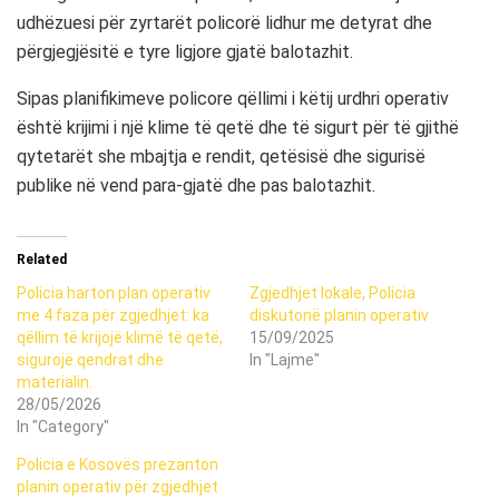
udhëzuesi për zyrtarët policorë lidhur me detyrat dhe
përgjegjësitë e tyre ligjore gjatë balotazhit.
Sipas planifikimeve policore qëllimi i këtij urdhri operativ
është krijimi i një klime të qetë dhe të sigurt për të gjithë
qytetarët she mbajtja e rendit, qetësisë dhe sigurisë
publike në vend para-gjatë dhe pas balotazhit.
Related
Policia harton plan operativ
Zgjedhjet lokale, Policia
me 4 faza për zgjedhjet: ka
diskutonë planin operativ
qëllim të krijojë klimë të qetë,
15/09/2025
sigurojë qendrat dhe
In "Lajme"
materialin.
28/05/2026
In "Category"
Policia e Kosovës prezanton
planin operativ për zgjedhjet