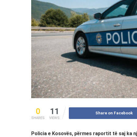
0
11
Share on Facebook
SHARES
VIEWS
Policia e Kosovës, përmes raportit të saj ka n