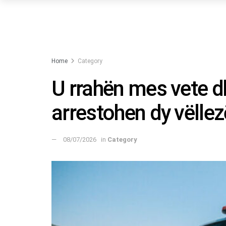
Home
Category
U rrahën mes vete d
arrestohen dy vëllez
08/07/2026
in
Category