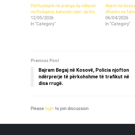
Përfundojnë në pranga dy vëllezër
Alarm në Kosovë
në Podujevë, kanosën njëri-tjetrin.
dhunës në fami
12/05/2026
06/04/2026
In "Category"
In "Category"
Previous Post
Bajram Begaj në Kosovë, Policia njofton
ndërprerje të përkohshme të trafikut në
disa rrugë.
Please
login
to join discussion