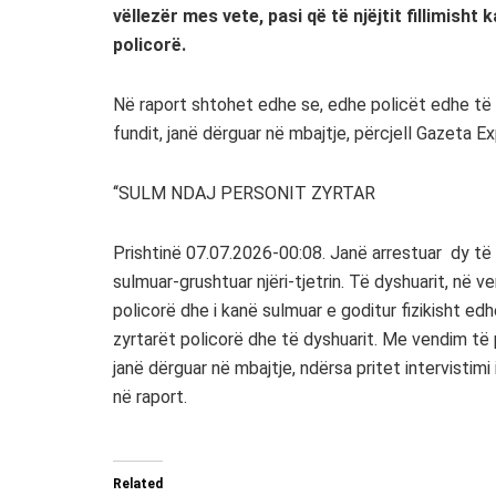
vëllezër mes vete, pasi që të njëjtit fillimisht
policorë.
Në raport shtohet edhe se, edhe policët edhe të 
fundit, janë dërguar në mbajtje, përcjell Gazeta E
‘‘SULM NDAJ PERSONIT ZYRTAR
Prishtinë 07.07.2026-00:08. Janë arrestuar dy të d
sulmuar-grushtuar njëri-tjetrin. Të dyshuarit, në v
policorë dhe i kanë sulmuar e goditur fizikisht e
zyrtarët policorë dhe të dyshuarit. Me vendim të pr
janë dërguar në mbajtje, ndërsa pritet intervistimi 
në raport.
Related