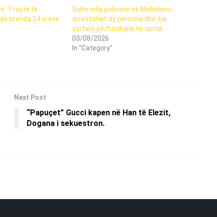
: 7 raste të
Sulm ndaj policëve në Malishevë,
lje brenda 24 orëve
arrestohen dy persona dhe tre
zyrtarë përfundojnë në spital.
03/08/2026
In "Category"
Next Post
“Papuçet” Gucci kapen në Han të Elezit,
Dogana i sekuestron.