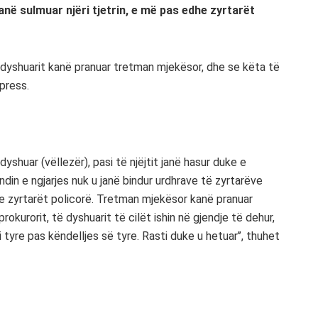
 kanë sulmuar njëri tjetrin, e më pas edhe zyrtarët
dyshuarit kanë pranuar tretman mjekësor, dhe se këta të
xpress.
yshuar (vëllezër), pasi të njëjtit janë hasur duke e
endin e ngjarjes nuk u janë bindur urdhrave të zyrtarëve
dhe zyrtarët policorë. Tretman mjekësor kanë pranuar
okurorit, të dyshuarit të cilët ishin në gjendje të dehur,
i tyre pas këndelljes së tyre. Rasti duke u hetuar’’, thuhet