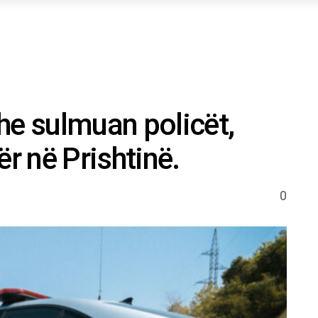
he sulmuan policët,
ër në Prishtinë.
0