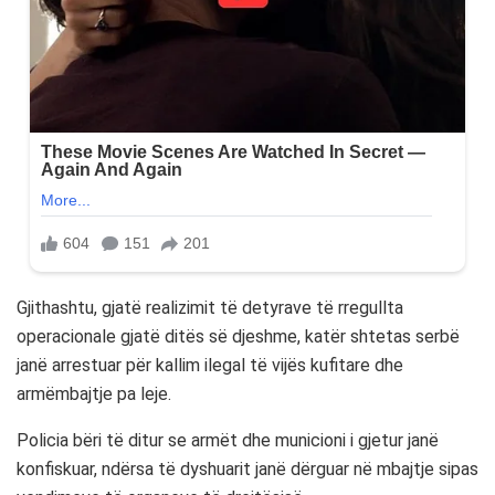
Gjithashtu, gjatë realizimit të detyrave të rregullta
operacionale gjatë ditës së djeshme, katër shtetas serbë
janë arrestuar për kallim ilegal të vijës kufitare dhe
armëmbajtje pa leje.
Policia bëri të ditur se armët dhe municioni i gjetur janë
konfiskuar, ndërsa të dyshuarit janë dërguar në mbajtje sipas