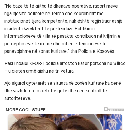
“Në bazë të të gjitha të dhënave operative, raportimeve
nga njësite policore në terren dhe koordinimit me
institucionet tjera kompetente, nuk është regjistruar asnjë
incident i karakterit të pretenduar. Publikimi i
informacioneve të tilla të pasakta kontribuon në krijimin e
perceptimeve të rreme dhe rritjen e tensioneve të
panevojshme në zonat kufitare,” tha Policia e Kosovës.
Pasi i ndaloi KFOR-i, policia arreston katër persona në Sfircë
– u gjetën armë gjahu në tri vetura
Ajo siguroi qytetarët se situata në zonën kufitare ka qenë
dhe vazhdon të mbetet e qetë dhe nën kontroll të
autoriteteve.