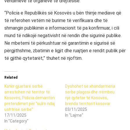
vendimeve të organeve të drejtësisë.
“Policia e Republikës së Kosovës u bën thirrje mediave që
të referohen vetëm në burime të verifikuara dhe të
shmangin publikimin e informacionit të pa konfirmuar, i cili
mund të ndikojë negativisht në rendin dhe sigurinë publike.
Ne mbetemi të përkushtuar në garantimin e sigurisë së
përgjithshme, zbatimin e ligjit dhe ruajtjen e rendit publik për
të gjithë qytetarët,” thuhet në njoftim.
Related
Katër gjuetarë serbë
Dyshohet se xhandarmeria
arrestohen në territor të
serbe plagosi dhe rrëmbeu
Kosovës, Policia demanton
një qytetar të Kosovës,
pretendimet për “sulm ndaj
brenda territorit kosovar
ushtrisë serbe”
03/11/2025
17/11/2025
In "Lajme"
In "Category"