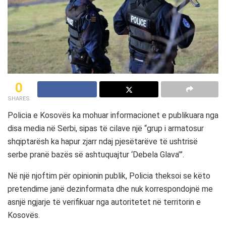
0
SHARES
Policia e Kosovës ka mohuar informacionet e publikuara nga
disa media në Serbi, sipas të cilave një “grup i armatosur
shqiptarësh ka hapur zjarr ndaj pjesëtarëve të ushtrisë
serbe pranë bazës së ashtuquajtur ‘Debela Glava’”.
Në një njoftim për opinionin publik, Policia theksoi se këto
pretendime janë dezinformata dhe nuk korrespondojnë me
asnjë ngjarje të verifikuar nga autoritetet në territorin e
Kosovës.