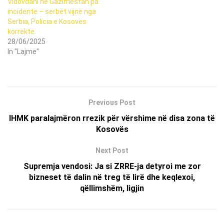
Vidovdani në Gazimestan pa
incidente – serbët vijnë nga
Serbia, Policia e Kosovës
korrekte.
28/06/2025
In "Lajme"
Previous Post
IHMK paralajmëron rrezik për vërshime në disa zona të
Kosovës
Next Post
Supremja vendosi: Ja si ZRRE-ja detyroi me zor
bizneset të dalin në treg të lirë dhe keqlexoi,
qëllimshëm, ligjin