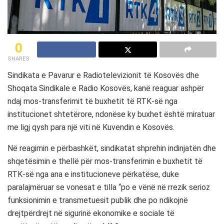
0
SHARES
Sindikata e Pavarur e Radiotelevizionit të Kosovës dhe
Shoqata Sindikale e Radio Kosovës, kanë reaguar ashpër
ndaj mos-transferimit të buxhetit të RTK-së nga
institucionet shtetërore, ndonëse ky buxhet është miratuar
me ligj qysh para një viti në Kuvendin e Kosovës.
Në reagimin e përbashkët, sindikatat shprehin indinjatën dhe
shqetësimin e thellë për mos-transferimin e buxhetit të
RTK-së nga ana e institucioneve përkatëse, duke
paralajmëruar se vonesat e tilla “po e vënë në rrezik serioz
funksionimin e transmetuesit publik dhe po ndikojnë
drejtpërdrejt në sigurinë ekonomike e sociale të