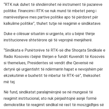
“RTK nuk duhet të shndërrohet në instrument të pazareve
politike. Financimi i RTK-se nuk mund të mbetet peng i
marrëveshjeve mes partive politike apo të përdoret për
kalkulime politike”, thuhet tutje në reagimin e sindikatave.
Duke e cilësuar situatën si urgjente, ato u bëjnë thirrje
institucioneve shtetërore që të veprojnë menjëherë.
“Sindikata e Punëtorëve të RTK-së dhe Shoqata Sindikale e
Radio Kosovës i bëjnë thirrjen e fundit Kuvendit të Kosovës
si themelues, Presidentes së vendit dhe Qeverisë në
detyrë që urgjentisht të ndërmarrin hapat e nevojshëm për
ekzekutimin e buxhetit të mbetur të RTK-së”, theksohet
më tej.
Në fund, sindikatat paralajmërojnë se në mungesë të
reagimit institucional, ato nuk përjashtojnë asnjë formë
demokratike të reagimit sindikal në rast të moszgjidhjes së