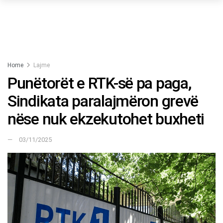
Home
Lajme
Punëtorët e RTK-së pa paga,
Sindikata paralajmëron grevë
nëse nuk ekzekutohet buxheti
03/11/2025