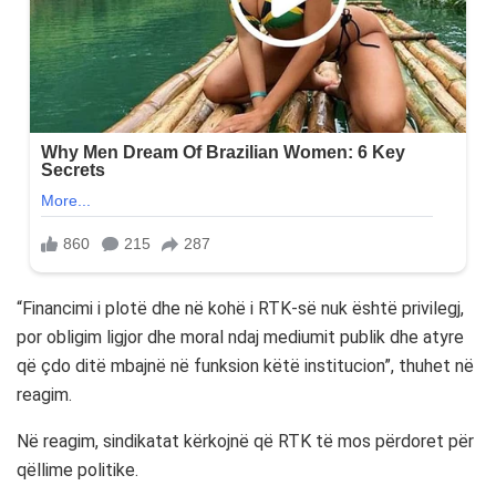
“Financimi i plotë dhe në kohë i RTK-së nuk është privilegj,
por obligim ligjor dhe moral ndaj mediumit publik dhe atyre
që çdo ditë mbajnë në funksion këtë institucion”, thuhet në
reagim.
Në reagim, sindikatat kërkojnë që RTK të mos përdoret për
qëllime politike.