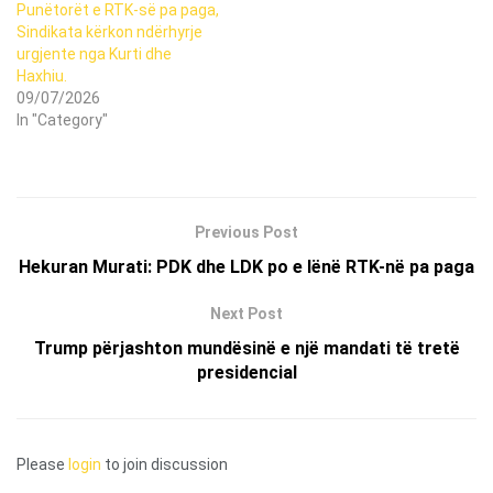
Punëtorët e RTK-së pa paga,
Sindikata kërkon ndërhyrje
urgjente nga Kurti dhe
Haxhiu.
09/07/2026
In "Category"
Previous Post
Hekuran Murati: PDK dhe LDK po e lënë RTK-në pa paga
Next Post
Trump përjashton mundësinë e një mandati të tretë
presidencial
Please
login
to join discussion