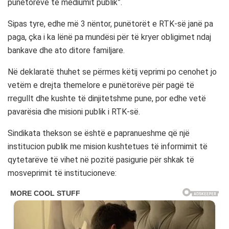
punëtorëve të mediumit publik”.
Sipas tyre, edhe më 3 nëntor, punëtorët e RTK-së janë pa
paga, çka i ka lënë pa mundësi për të kryer obligimet ndaj
bankave dhe ato ditore familjare.
Në deklaratë thuhet se përmes këtij veprimi po cenohet jo
vetëm e drejta themelore e punëtorëve për pagë të
rregullt dhe kushte të dinjitetshme pune, por edhe vetë
pavarësia dhe misioni publik i RTK-së.
Sindikata thekson se është e papranueshme që një
institucion publik me mision kushtetues të informimit të
qytetarëve të vihet në pozitë pasigurie për shkak të
mosveprimit të institucioneve: