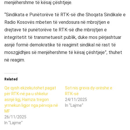
menjëhershme të kësaj çështjeje.
“Sindikata e Punëtorëve të RTK-së dhe Shoqata Sindikale e
Radio Kosovës mbeten të vendosura në mbrojtjen e
drejtave të punëtorëve te RTK-së dhe mbrojtjen e
integritetit të transmetuesit publik, duke mos përjashtuar
asnjë formë demokratike të reagimit sindikal në rast të
moszgjidhjes së menjëhershme të kësaj çështjeje”, thuhet
në reagim.
Related
Qe qysh ekzekutohet pagat
Sot nis greva dy-orëshe e
për RTK-në pa u shkelur
RTK-së
asnjë ligj, Hamza tregon
24/11/2025
yrrnekun ligjor nga përvoja në
In "Lajme"
MF
26/11/2025
In "Lajme"