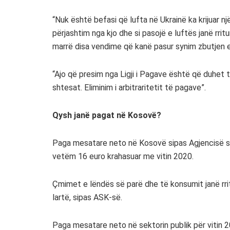
“Nuk është befasi që lufta në Ukrainë ka krijuar 
përjashtim nga kjo dhe si pasojë e luftës janë rri
marrë disa vendime që kanë pasur synim zbutjen e k
“Ajo që presim nga Ligji i Pagave është që duhet t
shtesat. Eliminim i arbitraritetit të pagave”.
Qysh janë pagat në Kosovë?
Paga mesatare neto në Kosovë sipas Agjencisë së 
vetëm 16 euro krahasuar me vitin 2020.
Çmimet e lëndës së parë dhe të konsumit janë rritu
lartë, sipas ASK-së.
Paga mesatare neto në sektorin publik për vitin 