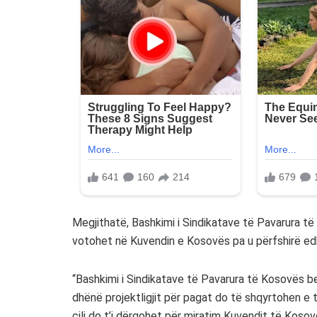
Megjithatë, Bashkimi i Sindikatave të Pavarura të
votohet në Kuvendin e Kosovës pa u përfshirë edh
“Bashkimi i Sindikatave të Pavarura të Kosovës
dhënë projektligjit për pagat do të shqyrtohen e t
cili do t’i dërgohet për miratim Kuvendit të Koso