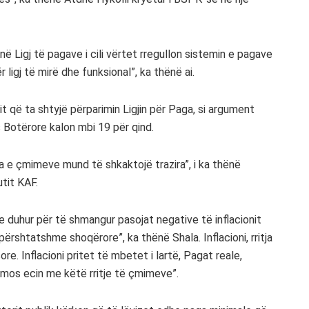
ë Ligj të pagave i cili vërtet rregullon sistemin e pagave
 ligj të mirë dhe funksional”, ka thënë ai.
it që ta shtyjë përparimin Ligjin për Paga, si argument
s Botërore kalon mbi 19 për qind.
a e çmimeve mund të shkaktojë trazira”, i ka thënë
tit KAF.
 e duhur për të shmangur pasojat negative të inflacionit
ërshtatshme shoqërore”, ka thënë Shala. Inflacioni, rritja
. Inflacioni pritet të mbetet i lartë, Pagat reale,
ë mos ecin me këtë rritje të çmimeve”.