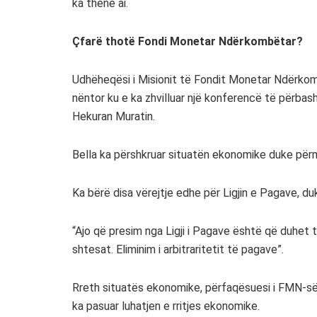
ka thënë ai.
Çfarë thotë Fondi Monetar Ndërkombëtar?
Udhëheqësi i Misionit të Fondit Monetar Ndërkomb
nëntor ku e ka zhvilluar një konferencë të përba
Hekuran Muratin.
Bella ka përshkruar situatën ekonomike duke përm
Ka bërë disa vërejtje edhe për Ligjin e Pagave, du
“Ajo që presim nga Ligji i Pagave është që duhet t
shtesat. Eliminim i arbitraritetit të pagave”.
Rreth situatës ekonomike, përfaqësuesi i FMN-së
ka pasuar luhatjen e rritjes ekonomike.