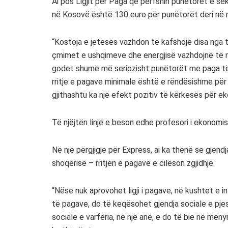
Ai pos Ligjit për Paga që përfshin punëtorët e se
në Kosovë është 130 euro për punëtorët deri në
“Kostoja e jetesës vazhdon të kafshojë disa nga t
çmimet e ushqimeve dhe energjisë vazhdojnë të mb
godet shumë më seriozisht punëtorët me paga të u
rritje e pagave minimale është e rëndësishme për 
gjithashtu ka një efekt pozitiv të kërkesës për ek
Të njëjtën linjë e beson edhe profesori i ekonomis
Në një përgjigje për Express, ai ka thënë se gjen
shoqërisë – rritjen e pagave e cilëson zgjidhje.
“Nëse nuk aprovohet ligji i pagave, në kushtet e in
të pagave, do të keqësohet gjendja sociale e pje
sociale e varfëria, në një anë, e do të bie në mënyr