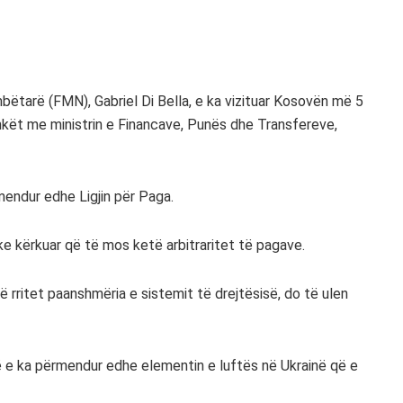
ëtarë (FMN), Gabriel Di Bella, e ka vizituar Kosovën më 5
shkët me ministrin e Financave, Punës dhe Transfereve,
endur edhe Ligjin për Paga.
ke kërkuar që të mos ketë arbitraritet të pagave.
ë rritet paanshmëria e sistemit të drejtësisë, do të ulen
 e ka përmendur edhe elementin e luftës në Ukrainë që e