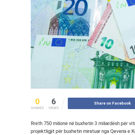
0
6
Share on Facebook
SHARES
VIEWS
Rreth 750 milionë në buxhetin 3 miliardësh për vi
projektligjit për buxhetin miratuar nga Qeveria e K