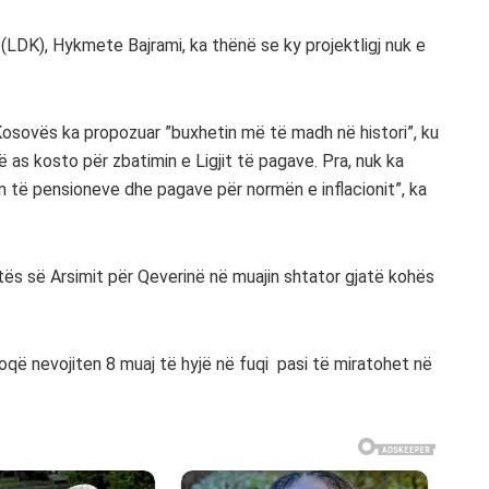
LDK), Hykmete Bajrami, ka thënë se ky projektligj nuk e
Kosovës ka propozuar ”buxhetin më të madh në histori”, ku
ë as kosto për zbatimin e Ligjit të pagave. Pra, nuk ka
im të pensioneve dhe pagave për normën e inflacionit”, ka
atës së Arsimit për Qeverinë në muajin shtator gjatë kohës
oqë nevojiten 8 muaj të hyjë në fuqi pasi të miratohet në