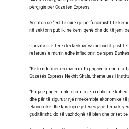
përgjigje për Gazetën Express.
Ai shton se “është mirë që përfundimisht të kemi n
në sektorin publik, ne kemi qenë dhe do të jemi për
Opozita si e tërë i ka kërkuar vazhdimisht pushtet
referues e marrin edhe inflacionin që sipas Bankë
“Këto ndërmerren masa rreth pagave atëherë rritj
Gazetës Express Nexhit Shala, themelues i Institu
“Rritja e pagës reale është mjeti i duhur në kohën
dhe për të siguruar një rimëkëmbje ekonomike të p
ekonomike dhe kostoja e jetesës janë tema kryesore
çuditërisht, do të vazhdojnë të bien dhe pritet t