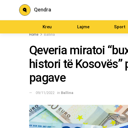
Qendra
Kreu
Lajme
Sport
Home
Ballina
Qeveria miratoi “bu
histori të Kosovës” p
pagave
09/11/2022
in
Ballina