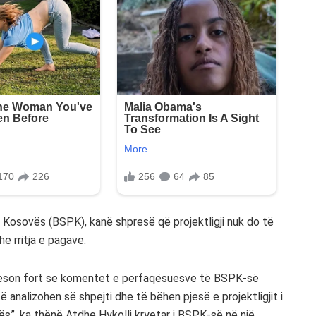
 Kosovës (BSPK), kanë shpresë që projektligji nuk do të
e rritja e pagave.
 beson fort se komentet e përfaqësuesve të BSPK-së
ë analizohen së shpejti dhe të bëhen pjesë e projektligjit i
vës”, ka thënë Atdhe Hykolli kryetar i BSPK-së në një