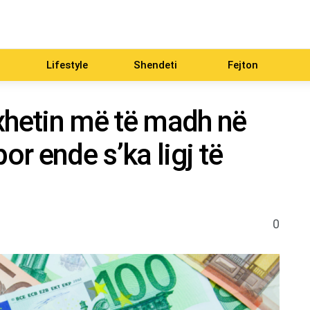
Lifestyle
Shendeti
Fejton
xhetin më të madh në
or ende s’ka ligj të
0