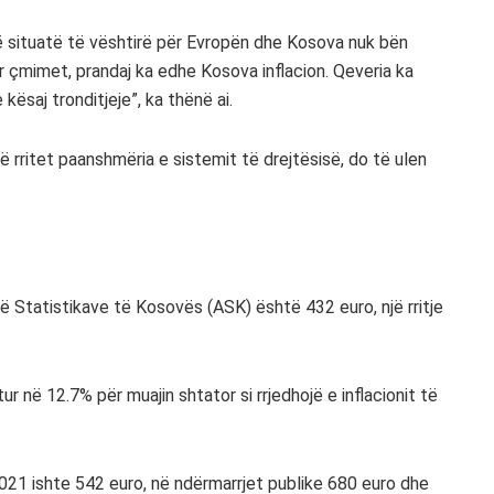
një situatë të vështirë për Evropën dhe Kosova nuk bën
tur çmimet, prandaj ka edhe Kosova inflacion. Qeveria ka
ësaj tronditjeje”, ka thënë ai.
ë rritet paanshmëria e sistemit të drejtësisë, do të ulen
Statistikave të Kosovës (ASK) është 432 euro, një rritje
r në 12.7% për muajin shtator si rrjedhojë e inflacionit të
2021 ishte 542 euro, në ndërmarrjet publike 680 euro dhe