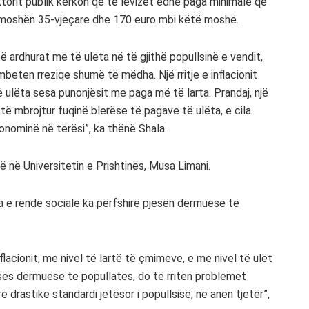
ktorit publik kërkon që të lëvizet edhe paga minimale që
 moshën 35-vjeçare dhe 170 euro mbi këtë moshë.
ë ardhurat më të ulëta në të gjithë popullsinë e vendit,
eten rreziqe shumë të mëdha. Një rritje e inflacionit
lëta sesa punonjësit me paga më të larta. Prandaj, një
të mbrojtur fuqinë blerëse të pagave të ulëta, e cila
onominë në tërësi”, ka thënë Shala.
ë në Universitetin e Prishtinës, Musa Limani.
dja e rëndë sociale ka përfshirë pjesën dërmuese të
flacionit, me nivel të lartë të çmimeve, e me nivel të ulët
sës dërmuese të popullatës, do të rriten problemet
ë drastike standardi jetësor i popullsisë, në anën tjetër”,