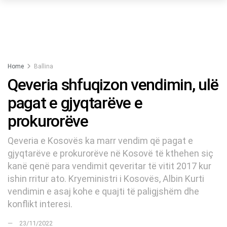
Home
Ballina
Qeveria shfuqizon vendimin, ulë
pagat e gjyqtarëve e
prokurorëve
Qeveria e Kosovës ka marr vendim që pagat e
gjyqtarëve e prokurorëve në Kosovë të kthehen siç
kanë qenë para vendimit qeveritar të vitit 2017 kur
ishin rritur ato. Kryeministri i Kosovës, Albin Kurti
vendimin e asaj kohe e quajti të paligjshëm dhe
konflikt interesi.
23/11/2022