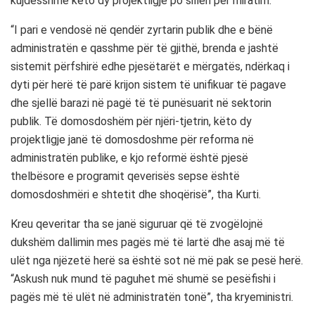
kujdesshme këto dy projektligje po sillen për miratim.
“I pari e vendosë në qendër zyrtarin publik dhe e bënë
administratën e qasshme për të gjithë, brenda e jashtë
sistemit përfshirë edhe pjesëtarët e mërgatës, ndërkaq i
dyti për herë të parë krijon sistem të unifikuar të pagave
dhe sjellë barazi në pagë të të punësuarit në sektorin
publik. Të domosdoshëm për njëri-tjetrin, këto dy
projektligje janë të domosdoshme për reforma në
administratën publike, e kjo reformë është pjesë
thelbësore e programit qeverisës sepse është
domosdoshmëri e shtetit dhe shoqërisë”, tha Kurti.
Kreu qeveritar tha se janë siguruar që të zvogëlojnë
dukshëm dallimin mes pagës më të lartë dhe asaj më të
ulët nga njëzetë herë sa është sot në më pak se pesë herë.
“Askush nuk mund të paguhet më shumë se pesëfishi i
pagës më të ulët në administratën tonë”, tha kryeministri.