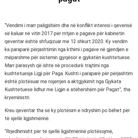
“Vendimi i marr paligjshëm dhe në konflikt interesi i qeverisë
së kaluar në vitin 2017 për rritjen e pagave për kabinetin
qeveritar është shfuqizuar me 12 shkurt 2020. Ky vendim
ka paraparë përjashtimin nga kthimi i pagave në gjendjen e
mëparshme për sistemin gjyqësor e gjykatën kushtetuese.
Marr parasysh që ishte në procedurë trajtimi nga
kushtetuesja Ligji për Paga. Kushti i paraparë për përjashtim
është plotësuar me nxjerrjen a aktgjykimit nga Gjykata
Kushtetuese lidhur me Ligjin e atëhershëm për Pagat”, tha
kryeministri.
Kreu qeveritar tha se ky plotësim e ndryshim po bëhet për
të sjellë ligjshmërinë.
“Rrjedhimisht për të sjellë ligjshmërinë plotësojmë,