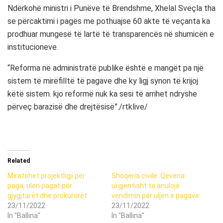
Ndërkohë ministri i Punëve të Brendshme, Xhelal Sveçla tha
se përcaktimi i pagës me pothuajse 60 akte të veçanta ka
prodhuar mungesë të lartë të transparencës në shumicën e
institucioneve.
“Reforma në administratë publike është e mangët pa një
sistem të mirëfilltë të pagave dhe ky ligj synon të krijoj
këtë sistem. kjo reformë nuk ka sesi të arrihet ndryshe
përveç barazisë dhe drejtësisë”./rtklive/
Related
Miratohet projektligji për
Shoqëria civile: Qeveria
paga, ulen pagat për
urgjentisht ta anulojë
gjygjtarët dhe prokurorët
vendimin për uljen e pagave
23/11/2022
23/11/2022
In "Ballina"
In "Ballina"