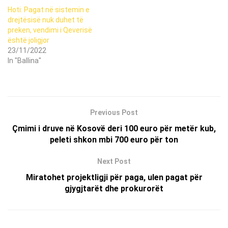
Hoti: Pagat në sistemin e
drejtësisë nuk duhet të
preken, vendimi i Qeverisë
është joligjor
23/11/2022
In "Ballina"
Previous Post
Çmimi i druve në Kosovë deri 100 euro për metër kub,
peleti shkon mbi 700 euro për ton
Next Post
Miratohet projektligji për paga, ulen pagat për
gjygjtarët dhe prokurorët