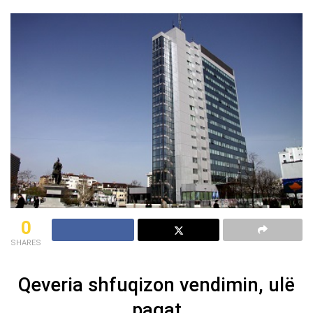
0
SHARES
Qeveria shfuqizon vendimin, ulë
pagat