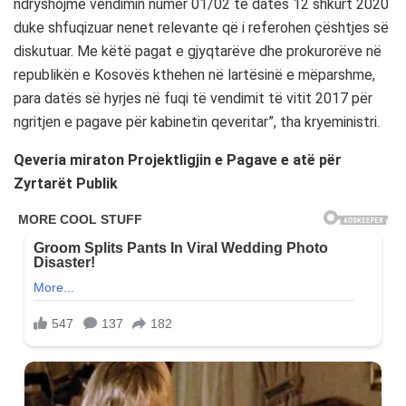
ndryshojmë vendimin numër 01/02 të datës 12 shkurt 2020
duke shfuqizuar nenet relevante që i referohen çështjes së
diskutuar. Me këtë pagat e gjyqtarëve dhe prokurorëve në
republikën e Kosovës kthehen në lartësinë e mëparshme,
para datës së hyrjes në fuqi të vendimit të vitit 2017 për
ngritjen e pagave për kabinetin qeveritar”, tha kryeministri.
Qeveria miraton Projektligjin e Pagave e atë për
Zyrtarët Publik