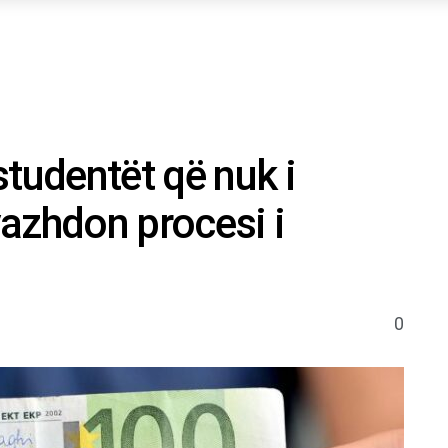
studentët që nuk i
azhdon procesi i
0