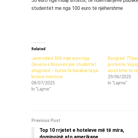
50 euro nga muaji shtator, të ndërmarrjeve publi
studentët me nga 100 euro të njëhershme
Related
Janë ndarë 500 mijë euro nga
Beograd: 77 pe
Qeveria e Kosovës për studentët
protestë, Vuçi
shqiptarë – bursa të barabarta pa
arrestime të re
kritere meritore
29/06/2025
08/07/2025
In "Lajme"
In "Lajme"
Previous Post
Top 10 rrjetet e hoteleve më të mira,
dominojnë ato amerikane