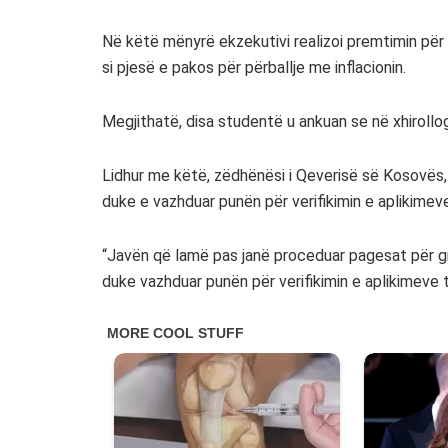
Në këtë mënyrë ekzekutivi realizoi premtimin për 
si pjesë e pakos për përballje me inflacionin.
Megjithatë, disa studentë u ankuan se në xhirollog
Lidhur me këtë, zëdhënësi i Qeverisë së Kosovës,
duke e vazhduar punën për verifikimin e aplikimev
“Javën që lamë pas janë proceduar pagesat për g
duke vazhduar punën për verifikimin e aplikimeve t