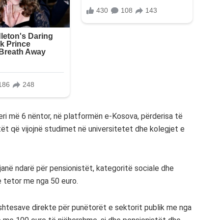
eri më 6 nëntor, në platformën e-Kosova, përderisa të
tët që vijojnë studimet në universitetet dhe kolegjet e
janë ndarë për pensionistët, kategoritë sociale dhe
e tetor me nga 50 euro.
shtesave direkte për punëtorët e sektorit publik me nga