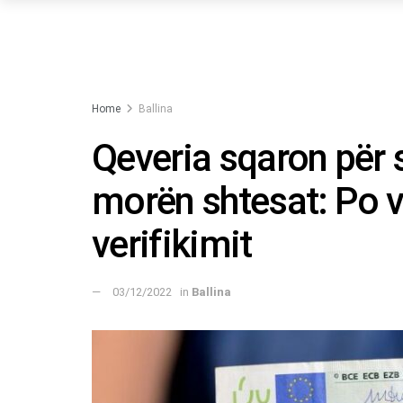
Home
Ballina
Qeveria sqaron për 
morën shtesat: Po v
verifikimit
03/12/2022
in
Ballina