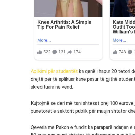
Aplikimi për studentët
ka qenë i hapur 20 tetori d
drejtë për të aplikuar kanë pasur të gjithë studen
akredituara në vend.
Kujtojmë se deri më tani shtesat prej 100 eurove 
punëtorët e sektorit publik për muajin shtator dh
Qeveria me Pakon e fundit ka paraparë ndarjen e 