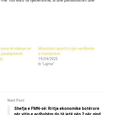
ke me 100 euro të njëhershme, si dhe pensionistët dhe
rsona të ndaluar në
Miratohet raporti i ri për verifikimin
q paralajmëron
e mandateve
ja
19/04/2025
In "Lajme"
Next Post
Shefja e FMN-së: Rritja ekonomike botërore
për vitin e ardhshëm do të jetë nën 2 për qind