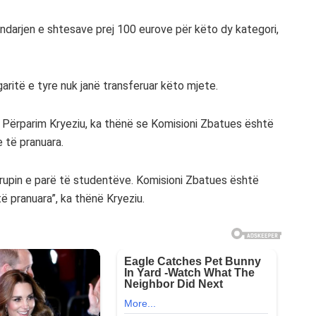
ndarjen e shtesave prej 100 eurove për këto dy kategori,
aritë e tyre nuk janë transferuar këto mjete.
 Përparim Kryeziu, ka thënë se Komisioni Zbatues është
e të pranuara.
rupin e parë të studentëve. Komisioni Zbatues është
ë pranuara”, ka thënë Kryeziu.