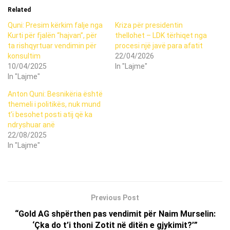
Related
Quni: Presim kërkim falje nga
Kriza për presidentin
Kurti për fjalën “hajvan”, për
thellohet – LDK tërhiqet nga
ta rishqyrtuar vendimin për
procesi një javë para afatit
konsultim
22/04/2026
10/04/2025
In "Lajme"
In "Lajme"
Anton Quni: Besnikëria është
themeli i politikës, nuk mund
t’i besohet posti atij që ka
ndryshuar anë
22/08/2025
In "Lajme"
Previous Post
“Gold AG shpërthen pas vendimit për Naim Murselin:
‘Çka do t’i thoni Zotit në ditën e gjykimit?’”