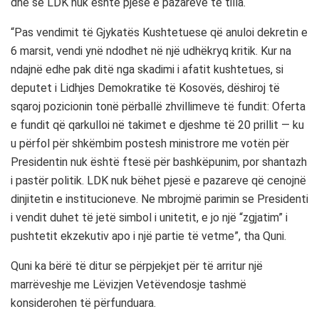
dhe se LDK nuk është pjesë e pazareve të tilla.
“Pas vendimit të Gjykatës Kushtetuese që anuloi dekretin e
6 marsit, vendi ynë ndodhet në një udhëkryq kritik. Kur na
ndajnë edhe pak ditë nga skadimi i afatit kushtetues, si
deputet i Lidhjes Demokratike të Kosovës, dëshiroj të
sqaroj pozicionin tonë përballë zhvillimeve të fundit: Oferta
e fundit që qarkulloi në takimet e djeshme të 20 prillit — ku
u përfol për shkëmbim postesh ministrore me votën për
Presidentin nuk është ftesë për bashkëpunim, por shantazh
i pastër politik. LDK nuk bëhet pjesë e pazareve që cenojnë
dinjitetin e institucioneve. Ne mbrojmë parimin se Presidenti
i vendit duhet të jetë simbol i unitetit, e jo një “zgjatim” i
pushtetit ekzekutiv apo i një partie të vetme”, tha Quni.
Quni ka bërë të ditur se përpjekjet për të arritur një
marrëveshje me Lëvizjen Vetëvendosje tashmë
konsiderohen të përfunduara.