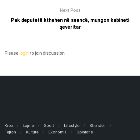
Next Post
Pak deputetë kthehen në seancë, mungon kabineti
qeveritar
Please
login
to join discussion
Kreu
Lajme
Sport
Lifestyle
Shendeti
Fejton
Kulturë
Ekonomia
Opinione