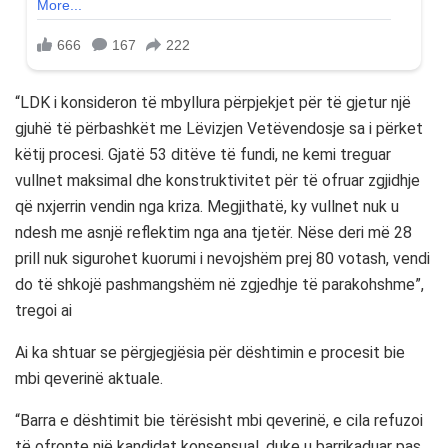
“LDK i konsideron të mbyllura përpjekjet për të gjetur një
gjuhë të përbashkët me Lëvizjen Vetëvendosje sa i përket
këtij procesi. Gjatë 53 ditëve të fundi, ne kemi treguar
vullnet maksimal dhe konstruktivitet për të ofruar zgjidhje
që nxjerrin vendin nga kriza. Megjithatë, ky vullnet nuk u
ndesh me asnjë reflektim nga ana tjetër. Nëse deri më 28
prill nuk sigurohet kuorumi i nevojshëm prej 80 votash, vendi
do të shkojë pashmangshëm në zgjedhje të parakohshme”,
tregoi ai
Ai ka shtuar se përgjegjësia për dështimin e procesit bie
mbi qeverinë aktuale.
“Barra e dështimit bie tërësisht mbi qeverinë, e cila refuzoi
të ofronte një kandidat konsensual, duke u barrikaduar pas