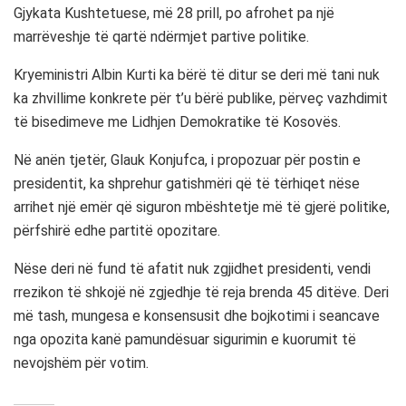
Gjykata Kushtetuese, më 28 prill, po afrohet pa një
marrëveshje të qartë ndërmjet partive politike.
Kryeministri Albin Kurti ka bërë të ditur se deri më tani nuk
ka zhvillime konkrete për t’u bërë publike, përveç vazhdimit
të bisedimeve me Lidhjen Demokratike të Kosovës.
Në anën tjetër, Glauk Konjufca, i propozuar për postin e
presidentit, ka shprehur gatishmëri që të tërhiqet nëse
arrihet një emër që siguron mbështetje më të gjerë politike,
përfshirë edhe partitë opozitare.
Nëse deri në fund të afatit nuk zgjidhet presidenti, vendi
rrezikon të shkojë në zgjedhje të reja brenda 45 ditëve. Deri
më tash, mungesa e konsensusit dhe bojkotimi i seancave
nga opozita kanë pamundësuar sigurimin e kuorumit të
nevojshëm për votim.