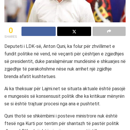
0
SHARES
Deputeti i LDK-së, Anton Quni, ka folur për zhvillimet e
fundit politike në vend, në veçanti për çështjen e zgjedhjes
së presidentit, duke paralajmëruar mundësinë e shkuarjes në
zgjedhje të parakohshme nëse nuk arrihet një zgjidhje
brenda afatit kushtetues.
Ai ka theksuar për Lajmi.net se situata aktuale është pasojë
e mungesës së konsensusit politik dhe ka kritikuar mënyrën
se si është trajtuar procesi nga ana e pushtetit.
Quni thotë se shkëmbimi i posteve ministrore nuk është
ftesë nga Kurti por tentim për shantazh të pastër politik