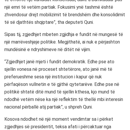
një emri të vetëm partiak. Fokusimi ynë tashmë është
zhvendosur drejt mobilizimit të brendshëm dhe konsolidimit
të së djathtës shqiptare”, tha deputeti Quni.
Sipas tij, zgjedhjet mbeten zgjidhja e fundit në mungesë të
një marrëveshjeje politike. Megjithatë, ai nuk e përjashton
mundësinë e ndryshimeve në ditët në vijim.
“Zgjedhjet janë mjeti i fundit demokratik. Edhe pse ato
sjellin vonesa në proceset shtetërore, ato janë më të
preferueshme sesa një institucion i kapur që nuk
përfaqëson vullnetin e të gjithë qytetarëve. Edhe pse në
politikë shtatë ditë mund të sjellin kthesa, kjo mund të
ndodhë vetëm nëse ka një reflektim të thellë mbi interesin
nacional përballë atij partiak”, u shpreh Quni.
Kosova ndodhet në një moment vendimtar sa i përket
zgjedhjes së presidentit, teksa afati i përcaktuar nga