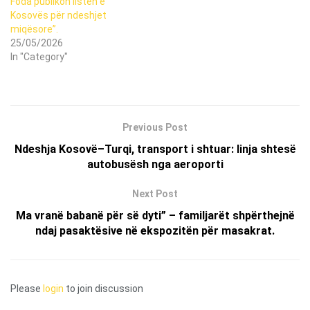
Foda publikon listën e
Kosovës për ndeshjet
miqësore”.
25/05/2026
In "Category"
Previous Post
Ndeshja Kosovë–Turqi, transport i shtuar: linja shtesë
autobusësh nga aeroporti
Next Post
Ma vranë babanë për së dyti” – familjarët shpërthejnë
ndaj pasaktësive në ekspozitën për masakrat.
Please
login
to join discussion