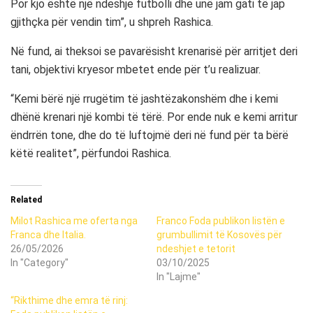
Por kjo është një ndeshje futbolli dhe unë jam gati të jap
gjithçka për vendin tim”, u shpreh Rashica.
Në fund, ai theksoi se pavarësisht krenarisë për arritjet deri
tani, objektivi kryesor mbetet ende për t’u realizuar.
“Kemi bërë një rrugëtim të jashtëzakonshëm dhe i kemi
dhënë krenari një kombi të tërë. Por ende nuk e kemi arritur
ëndrrën tone, dhe do të luftojmë deri në fund për ta bërë
këtë realitet”, përfundoi Rashica.
Related
Milot Rashica me oferta nga
Franco Foda publikon listën e
Franca dhe Italia.
grumbullimit të Kosovës për
26/05/2026
ndeshjet e tetorit
In "Category"
03/10/2025
In "Lajme"
“Rikthime dhe emra të rinj: