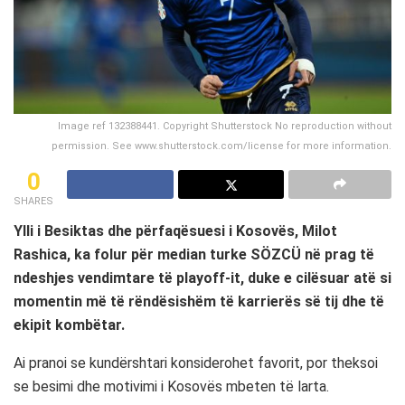
Image ref 132388441. Copyright Shutterstock No reproduction without
permission. See www.shutterstock.com/license for more information.
0
SHARES
Ylli i Besiktas dhe përfaqësuesi i Kosovës, Milot
Rashica, ka folur për median turke SÖZCÜ në prag të
ndeshjes vendimtare të playoff-it, duke e cilësuar atë si
momentin më të rëndësishëm të karrierës së tij dhe të
ekipit kombëtar.
Ai pranoi se kundërshtari konsiderohet favorit, por theksoi
se besimi dhe motivimi i Kosovës mbeten të larta.