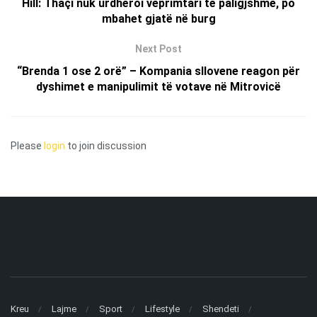
Hill: Thaçi nuk urdhëroi veprimtari të paligjshme, po
mbahet gjatë në burg
Next Post
“Brenda 1 ose 2 orë” – Kompania sllovene reagon për
dyshimet e manipulimit të votave në Mitrovicë
Please
login
to join discussion
Kreu
Lajme
Sport
Lifestyle
Shendeti