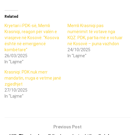
Related
Kryetari i PDK-së, Memli
Memli Krasniqi pas
Krasniqi, reagon për valën e
numërimit të votave nga
vrasjeve në Kosovë: “Kosova
KQZ: PDK, partia më e votuar
është në emergjencë
në Kosovë – puna vazhdon
kombëtare”
24/10/2025
26/03/2025
In "Lajme"
In "Lajme"
Krasniqi: PDK nuk merr
mandatin, rruga e vetme janë
zgjedhjet
27/10/2025
In "Lajme"
Previous Post