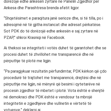
dorëzojë edhe ankesën zyrtare në Panelin Zgjedhor për
Ankesa dhe Parashtresa brenda afatit ligjor.
“Shqetësimet e paraqitura janë serioze dhe, si të tilla, po i
adresojmë në të gjitha instancat dhe adresat përkatëse.
Sot PDK do të dorëzojë edhe ankesën e saj zyrtare në
PZAP,” shkroi Krasniqi në Facebook.
Ai theksoi se integriteti i votës duhet të garantohet dhe se
procesi duhet të zhvillohet me transparencë dhe në
përputhje të plotë me ligjin.
“Pa paragjykuar rezultatin përfundimtar, PDK kërkon që çdo
procedurë të trajtohet me transparencë, drejtësi dhe në
përputhje me ligjin, në mënyrë që besimi i qytetarëve në
procesin zgjedhor të mbetet i plotë. Vota është e shenjtë
në demokraci dhe PDK është e vendosur ta mbrojë
integritetin e zgjedhjeve dhe vullnetin e vërtetë të
votuesve,” deklaroi ai.