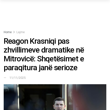
Home
Lajme
Reagon Krasniqi pas
zhvillimeve dramatike në
Mitrovicë: Shqetësimet e
paraqitura janë serioze
11/11/2025