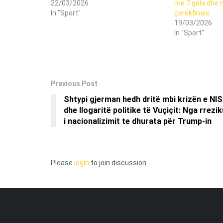
22/03/2026
me 7 gola dhe
In "Sport"
çerekfinale
19/03/2026
In "Sport"
Previous Post
Shtypi gjerman hedh dritë mbi krizën e NIS
dhe llogaritë politike të Vuçiçit: Nga rrezik
i nacionalizimit te dhurata për Trump-in
Please
login
to join discussion