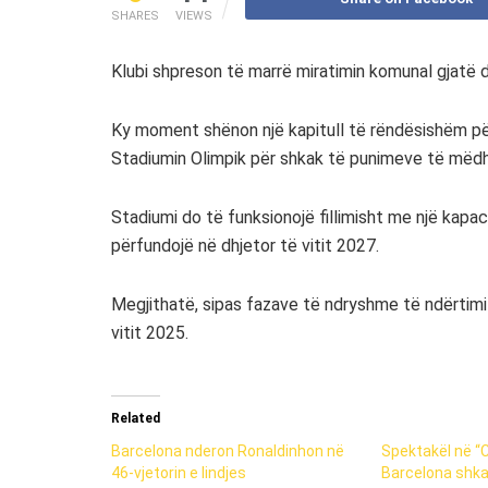
SHARES
VIEWS
Klubi shpreson të marrë miratimin komunal gjatë 
Ky moment shënon një kapitull të rëndësishëm për 
Stadiumin Olimpik për shkak të punimeve të mëdh
Stadiumi do të funksionojë fillimisht me një kapac
përfundojë në dhjetor të vitit 2027.
Megjithatë, sipas fazave të ndryshme të ndërtimit
vitit 2025.
Related
Barcelona nderon Ronaldinhon në
Spektakël në “
46-vjetorin e lindjes
Barcelona shkat