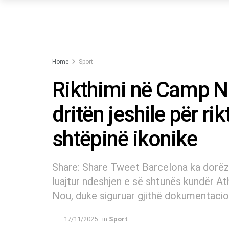
Home
Sport
Rikthimi në Camp N
dritën jeshile për ri
shtëpinë ikonike
Share: Share Tweet Barcelona ka dorëzu
luajtur ndeshjen e së shtunës kundër At
Nou, duke siguruar gjithë dokumentacio
17/11/2025
in
Sport