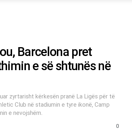
ou, Barcelona pret
kthimin e së shtunës në
ar zyrtarisht kërkesën pranë La Ligës për të
hletic Club në stadiumin e tyre ikonë, Camp
nin e nevojshëm.
0