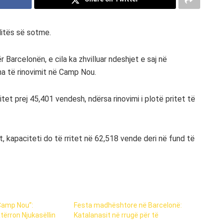
ditës së sotme.
Barcelonën, e cila ka zhvilluar ndeshjet e saj në
a të rinovimit në Camp Nou.
itet prej 45,401 vendesh, ndërsa rinovimi i plotë pritet të
, kapaciteti do të rritet në 62,518 vende deri në fund të
Camp Nou”:
Festa madhështore në Barcelonë:
ërron Njukasëllin
Katalanasit në rrugë për të