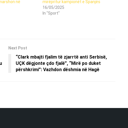
 marshon në
mirëpritur kampionët e Spanjës
16/05/2025
In "Sport"
Next Post
“Clark mbajti fjalim të zjarrtë anti Serbisë,
u
UÇK dëgjonte çdo fjalë”, “Mirë po duket
përshkrimi”: Vazhdon dëshmia në Hagë