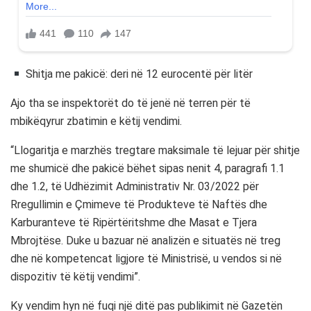
Shitja me pakicë: deri në 12 eurocentë për litër
Ajo tha se inspektorët do të jenë në terren për të
mbikëqyrur zbatimin e këtij vendimi.
“Llogaritja e marzhës tregtare maksimale të lejuar për shitje
me shumicë dhe pakicë bëhet sipas nenit 4, paragrafi 1.1
dhe 1.2, të Udhëzimit Administrativ Nr. 03/2022 për
Rregullimin e Çmimeve të Produkteve të Naftës dhe
Karburanteve të Ripërtëritshme dhe Masat e Tjera
Mbrojtëse. Duke u bazuar në analizën e situatës në treg
dhe në kompetencat ligjore të Ministrisë, u vendos si në
dispozitiv të këtij vendimi”.
Ky vendim hyn në fuqi një ditë pas publikimit në Gazetën