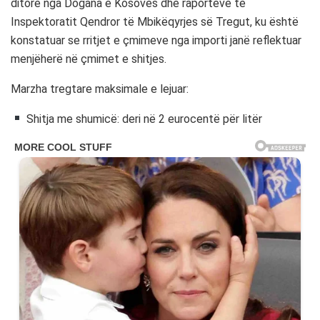
ditore nga Dogana e Kosovës dhe raporteve të
Inspektoratit Qendror të Mbikëqyrjes së Tregut, ku është
konstatuar se rritjet e çmimeve nga importi janë reflektuar
menjëherë në çmimet e shitjes.
Marzha tregtare maksimale e lejuar:
Shitja me shumicë: deri në 2 eurocentë për litër