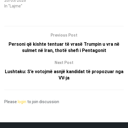
20/03/2026
In "Lajme"
Previous Post
Personi që kishte tentuar të vrasë Trumpin u vra në
sulmet në Iran, thotë shefi i Pentagonit
Next Post
Lushtaku: S’e votojmë asnjë kandidat të propozuar nga
VV-ja
Please
login
to join discussion