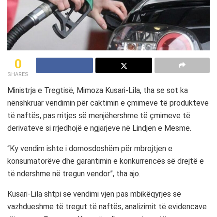
0
SHARES
Ministrja e Tregtisë, Mimoza Kusari-Lila, tha se sot ka
nënshkruar vendimin për caktimin e çmimeve të produkteve
të naftës, pas rritjes së menjëhershme të çmimeve të
derivateve si rrjedhojë e ngjarjeve në Lindjen e Mesme.
“Ky vendim ishte i domosdoshëm për mbrojtjen e
konsumatorëve dhe garantimin e konkurrencës së drejtë e
të ndershme në tregun vendor”, tha ajo.
Kusari-Lila shtpi se vendimi vjen pas mbikëqyrjes së
vazhdueshme të tregut të naftës, analizimit të evidencave