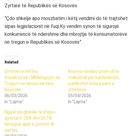
Zyrtare të Republikës së Kosovës.
“Çdo shkelje apo moszbatim i këtij vendimi do të trajtohet
sipas legjislacionit në fuqi.Ky vendim synon të sigurojë
konkurrencë të ndershme dhe mbrojtje të konsumatorëve
në tregun e Republikës së Kosovës”.
Related
Çmimet e naftës,
Kosova vendos çmim ditor
Inspektorati i Mbikëqyrjes së
maksimal për karburantet,
Tregut me aksion në tërë
publikohet lista e parë e
Kosovën
çmimeve
06/03/2026
05/04/2026
In "Lajme"
In "Lajme"
Nga kriza globale te xhepi i
qytetarit: OEK dhe DhTIK
kërkojnë uljen e çmimit të
naftës