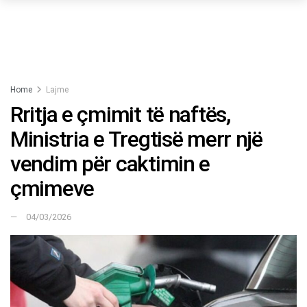
Home
Lajme
Rritja e çmimit të naftës,
Ministria e Tregtisë merr një
vendim për caktimin e
çmimeve
04/03/2026