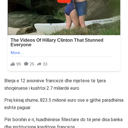
Blerja e 12 avionëve francezë dhe mjeteve të tjera
shoqëruese i kushtoi 2.7 miliardë euro.
Prej kësaj shume, 823.5 milionë euro ose e gjithë paradhënia
është paguar.
Për borxhin e ri, huadhënëse fillestare do të jenë disa banka
dhe institucione kreditore franceze.