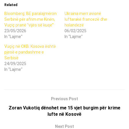
Related
Bloomberg: BE paralajmëron
Ukraina merr avionë
Serbinë për afrim me Kinën,
luftarakë francezë dhe
Vuçiç pranë “vijës së kuqe”
holandezë
23/05/2026
06/02/2025
In "Lajme"
In "Lajme"
Vuçiç në OKB: Kosova është
pjesë e pandashme e
Serbisë
24/09/2025
In "Lajme"
Previous Post
Zoran Vukotiq dënohet me 15 vjet burgim për krime
lufte në Kosovë
Next Post