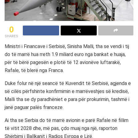
0
SHARES
Ministri i Financave i Serbisë, Sinisha Malli, tha se vendi i tij
do të marrë hua rreth 1.9 miliard euro nga bankat e huaja,
për të bërë pagesën e plotë të 12 avionëve luftarakë,
Rafale, të blerë nga Franca.
Duke folur në një seancë të Kuvendit të Serbisë, agjenda e
së cilës përfshinte konfirmimin e marrëveshjes së kredisë,
Malli tha se dy paradhëniet e para për prokurimin, tashmë i
janë paguar palës franceze.
Ai tha se Serbia do të marrë avionin e parë Rafale në fillim
të vitit 2028 dhe, më pas, çdo muaj nga një, raporton
Shërbimi i Ballkanit i Radios Evropa e Lirë.