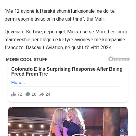
“Me 12 avionë luftarakë shumëfunksionalë, ne do të
përmirësojmë aviacionin dhe ushtrinë”, tha Malli.
Qeveria e Serbisë, nëpërmjet Ministrisë së Mbrojtjes, arriti
marrëveshje për blerjen e këtyre avionëve me kompaninë
franceze, Dassault Aviation, në gusht të vitit 2024.