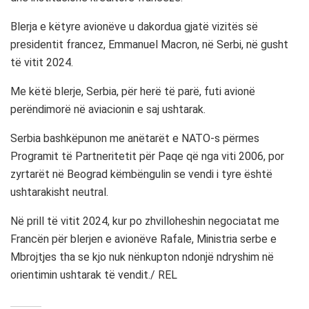
Blerja e këtyre avionëve u dakordua gjatë vizitës së
presidentit francez, Emmanuel Macron, në Serbi, në gusht
të vitit 2024.
Me këtë blerje, Serbia, për herë të parë, futi avionë
perëndimorë në aviacionin e saj ushtarak.
Serbia bashkëpunon me anëtarët e NATO-s përmes
Programit të Partneritetit për Paqe që nga viti 2006, por
zyrtarët në Beograd këmbëngulin se vendi i tyre është
ushtarakisht neutral.
Në prill të vitit 2024, kur po zhvilloheshin negociatat me
Francën për blerjen e avionëve Rafale, Ministria serbe e
Mbrojtjes tha se kjo nuk nënkupton ndonjë ndryshim në
orientimin ushtarak të vendit./ REL