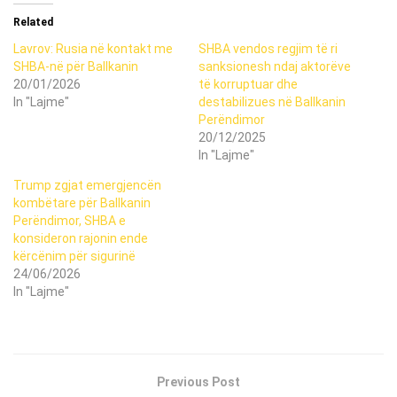
Related
Lavrov: Rusia në kontakt me
SHBA vendos regjim të ri
SHBA-në për Ballkanin
sanksionesh ndaj aktorëve
20/01/2026
të korruptuar dhe
In "Lajme"
destabilizues në Ballkanin
Perëndimor
20/12/2025
In "Lajme"
Trump zgjat emergjencën
kombëtare për Ballkanin
Perëndimor, SHBA e
konsideron rajonin ende
kërcënim për sigurinë
24/06/2026
In "Lajme"
Previous Post