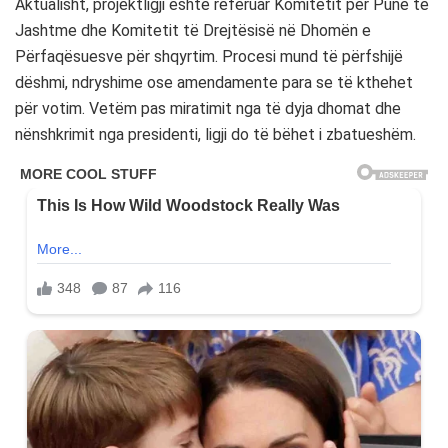
Aktualisht, projektligji është referuar Komitetit për Punë të
Jashtme dhe Komitetit të Drejtësisë në Dhomën e
Përfaqësuesve për shqyrtim. Procesi mund të përfshijë
dëshmi, ndryshime ose amendamente para se të kthehet
për votim. Vetëm pas miratimit nga të dyja dhomat dhe
nënshkrimit nga presidenti, ligji do të bëhet i zbatueshëm.