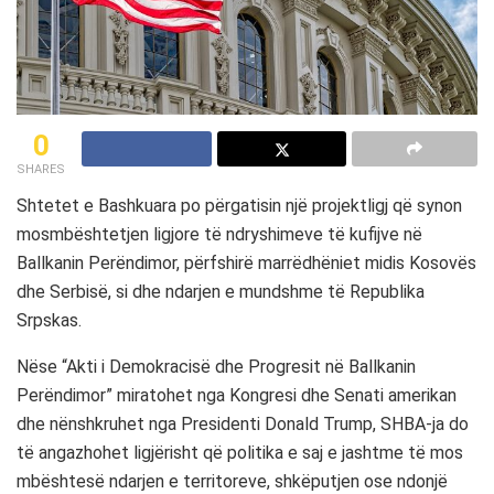
0
SHARES
Shtetet e Bashkuara po përgatisin një projektligj që synon
mosmbështetjen ligjore të ndryshimeve të kufijve në
Ballkanin Perëndimor, përfshirë marrëdhëniet midis Kosovës
dhe Serbisë, si dhe ndarjen e mundshme të Republika
Srpskas.
Nëse “Akti i Demokracisë dhe Progresit në Ballkanin
Perëndimor” miratohet nga Kongresi dhe Senati amerikan
dhe nënshkruhet nga Presidenti Donald Trump, SHBA-ja do
të angazhohet ligjërisht që politika e saj e jashtme të mos
mbështesë ndarjen e territoreve, shkëputjen ose ndonjë