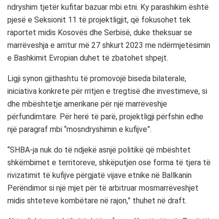
ndryshim tjetër kufitar bazuar mbi etni. Ky parashikim është
pjesë e Seksionit 11 të projektligjit, që fokusohet tek
raportet midis Kosovës dhe Serbisë, duke theksuar se
marrëveshja e arritur më 27 shkurt 2023 me ndërmjetësimin
e Bashkimit Evropian duhet të zbatohet shpejt.
Ligji synon gjithashtu të promovojë biseda bilaterale,
iniciativa konkrete për rritjen e tregtisë dhe investimeve, si
dhe mbështetje amerikane për një marrëveshje
përfundimtare. Për herë të parë, projektligji përfshin edhe
një paragraf mbi “mosndryshimin e kufijve”.
“SHBA-ja nuk do të ndjekë asnjë politikë që mbështet
shkëmbimet e territoreve, shkëputjen ose forma të tjera të
rivizatimit të kufijve përgjatë vijave etnike në Ballkanin
Perëndimor si një mjet për të arbitruar mosmarrëveshjet
midis shteteve kombëtare në rajon,” thuhet në draft.