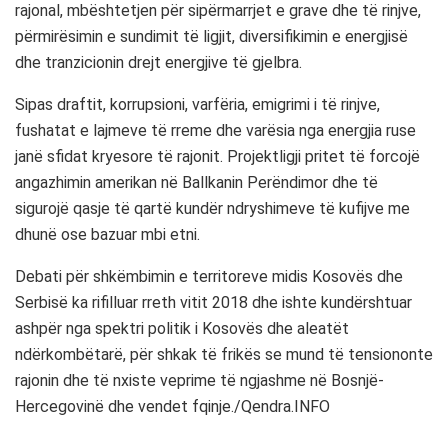
rajonal, mbështetjen për sipërmarrjet e grave dhe të rinjve,
përmirësimin e sundimit të ligjit, diversifikimin e energjisë
dhe tranzicionin drejt energjive të gjelbra.
Sipas draftit, korrupsioni, varfëria, emigrimi i të rinjve,
fushatat e lajmeve të rreme dhe varësia nga energjia ruse
janë sfidat kryesore të rajonit. Projektligji pritet të forcojë
angazhimin amerikan në Ballkanin Perëndimor dhe të
sigurojë qasje të qartë kundër ndryshimeve të kufijve me
dhunë ose bazuar mbi etni.
Debati për shkëmbimin e territoreve midis Kosovës dhe
Serbisë ka rifilluar rreth vitit 2018 dhe ishte kundërshtuar
ashpër nga spektri politik i Kosovës dhe aleatët
ndërkombëtarë, për shkak të frikës se mund të tensiononte
rajonin dhe të nxiste veprime të ngjashme në Bosnjë-
Hercegovinë dhe vendet fqinje./Qendra.INFO