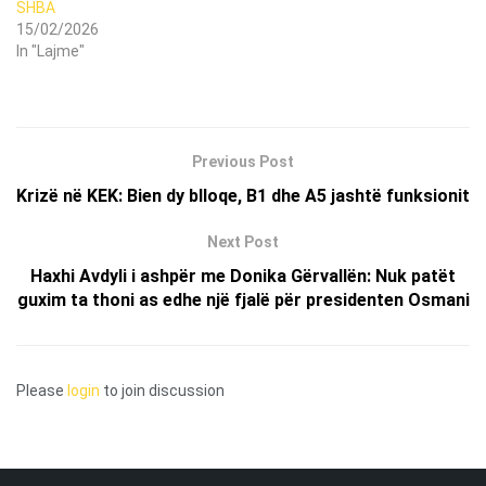
SHBA
15/02/2026
In "Lajme"
Previous Post
Krizë në KEK: Bien dy blloqe, B1 dhe A5 jashtë funksionit
Next Post
Haxhi Avdyli i ashpër me Donika Gërvallën: Nuk patët
guxim ta thoni as edhe një fjalë për presidenten Osmani
Please
login
to join discussion