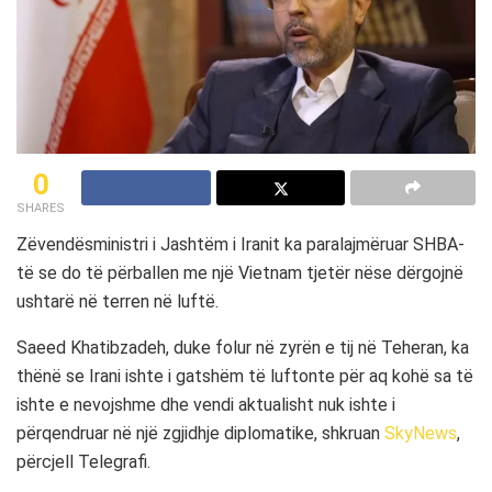
0
SHARES
Zëvendësministri i Jashtëm i Iranit ka paralajmëruar SHBA-
të se do të përballen me një Vietnam tjetër nëse dërgojnë
ushtarë në terren në luftë.
Saeed Khatibzadeh, duke folur në zyrën e tij në Teheran, ka
thënë se Irani ishte i gatshëm të luftonte për aq kohë sa të
ishte e nevojshme dhe vendi aktualisht nuk ishte i
përqendruar në një zgjidhje diplomatike, shkruan
SkyNews
,
përcjell Telegrafi.