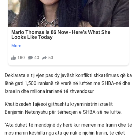
Deklarata e tij vjen pas dy javësh konflikti shkatërrues që ka
lënë gati 1,500 iranianë të vrarë në luftën me SHBA-në dhe
Izraelin dhe miliona iranianë të zhvendosur.
Khatibzadeh fajësoi gjithashtu kryeministrin izraelit
Benjamin Netanyahu për tërheqjen e SHBA-së në luftë.
“Ata duhet të mendojnë dy herë kur merren me Iranin dhe të
mos marrin këshilla nga ata që nuk e njohin Iranin, të cilët