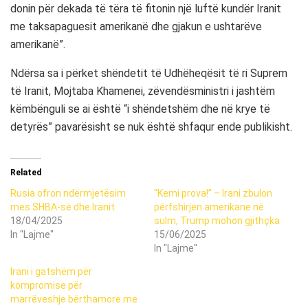
donin për dekada të tëra të fitonin një luftë kundër Iranit
me taksapaguesit amerikanë dhe gjakun e ushtarëve
amerikanë”.
Ndërsa sa i përket shëndetit të Udhëheqësit të ri Suprem
të Iranit, Mojtaba Khamenei, zëvendësministri i jashtëm
këmbënguli se ai është “i shëndetshëm dhe në krye të
detyrës” pavarësisht se nuk është shfaqur ende publikisht.
Related
Rusia ofron ndërmjetësim
“Kemi prova!” – Irani zbulon
mes SHBA-së dhe Iranit
përfshirjen amerikane në
18/04/2025
sulm, Trump mohon gjithçka
In "Lajme"
15/06/2025
In "Lajme"
Irani i gatshëm për
kompromise për
marrëveshje bërthamore me