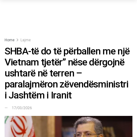
Home
Lajme
SHBA-të do të përballen me një
Vietnam tjetër” nëse dërgojnë
ushtarë në terren –
paralajmëron zëvendësministri
i Jashtëm i Iranit
17/03/2026