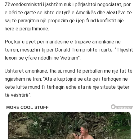
Zëvendësministri i jashtëm nuk i përjashtoi negociatat, por
e bëri të qartë se ishte detyrë e Amerikës dhe aleatëve të
saj të paraqitnin një propozim që i jep fund konfliktit një
herë e përgjithmonë.
Por, kur u pyet për mundësinë e trupave amerikane në
terren, mesazhi i tij për Donald Trump ishte i qartë: “Thjesht
lexoni se çfarë ndodhi në Vietnam”.
Ushtarët amerikanë, tha ai, mund të përballen me një fat të
ngjashëm në Iran: “Ata e kuptojnë se ata që i tërhoqën në
këtë luftë mund t’i tërheqin edhe ata në një situatë tjetër
të vështirë”.