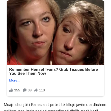
Muaji i shenjtë i Ramazanit pritet të fillojë javën e ardhshme.