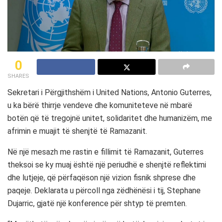
0
SHARES
Sekretari i Përgjithshëm i United Nations, Antonio Guterres,
u ka bërë thirrje vendeve dhe komuniteteve në mbarë
botën që të tregojnë unitet, solidaritet dhe humanizëm, me
afrimin e muajit të shenjtë të Ramazanit.
Në një mesazh me rastin e fillimit të Ramazanit, Guterres
theksoi se ky muaj është një periudhë e shenjtë reflektimi
dhe lutjeje, që përfaqëson një vizion fisnik shprese dhe
paqeje. Deklarata u përcoll nga zëdhënësi i tij, Stephane
Dujarric, gjatë një konference për shtyp të premten.