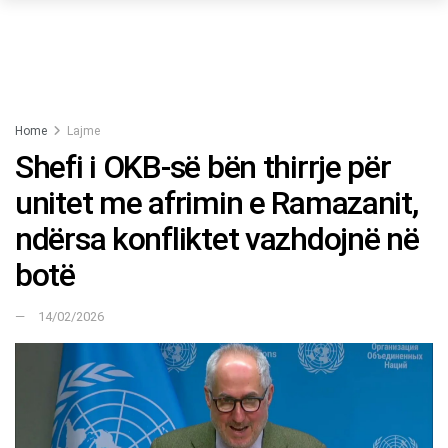
Home
Lajme
Shefi i OKB-së bën thirrje për
unitet me afrimin e Ramazanit,
ndërsa konfliktet vazhdojnë në
botë
14/02/2026