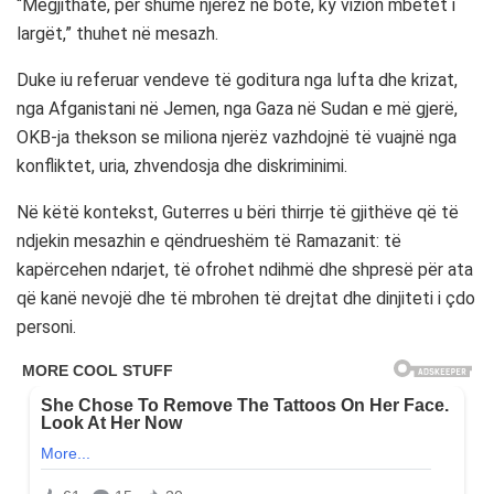
“Megjithatë, për shumë njerëz në botë, ky vizion mbetet i
largët,” thuhet në mesazh.
Duke iu referuar vendeve të goditura nga lufta dhe krizat,
nga Afganistani në Jemen, nga Gaza në Sudan e më gjerë,
OKB-ja thekson se miliona njerëz vazhdojnë të vuajnë nga
konfliktet, uria, zhvendosja dhe diskriminimi.
Në këtë kontekst, Guterres u bëri thirrje të gjithëve që të
ndjekin mesazhin e qëndrueshëm të Ramazanit: të
kapërcehen ndarjet, të ofrohet ndihmë dhe shpresë për ata
që kanë nevojë dhe të mbrohen të drejtat dhe dinjiteti i çdo
personi.