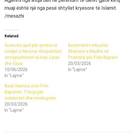
Agjërimi nga lindja deri në perëndim të diellit gjatë këtij
muaji është një nga pesë shtyllat kryesore të Islamit.
/mesazhi
Related
Guterres apel për qetësi në
Besimtarët mbushin
Lindjen e Mesme: Respektoni
Xhaminë e Madhe në
armëpushimet në Iran, Liban
Prishtinë për Fitër Bajram
dhe Gaza
20/03/2026
10/06/2026
In "Lajme"
In "Lajme"
Bedri Hamza uron Fitër
Bajramin: Thirrje për
solidaritet dhe mirëkuptim
20/03/2026
In "Lajme"