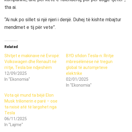
tha ai.
“Ai nuk po sillet si një njeri i denjë. Duhej të kishte mbajtur
mendimet e tij për vete”.
Related
Shitjet e makinave në Evropë:
BYD sfidon Tesla-n: Rritje
Volkswagen dhe Renault në
mbresëlënëse në tregun
rritje, Tesla bie ndjeshëm
global të automjeteve
12/09/2025
elektrike
In "Ekonomia"
02/01/2025
In "Ekonomia"
​Vota që mund ta bëjë Elon
Musk trilionerin e parë – ose
ta nxisë atë të largohet nga
Tesla
06/11/2025
In "Lajme"