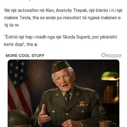
Në një autosallon në Kiev, Anatoliy Trepak, një blerës i ri i një
makine Tesla, tha se ende po mësohet të ngasë makinën e
tij të re.
“Është një hap i madh nga një Skoda Superb, por pikërisht
këtë doja”, tha ai.