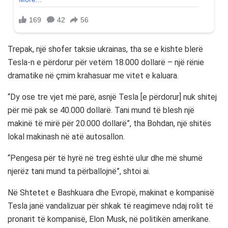
Trepak, një shofer taksie ukrainas, tha se e kishte blerë
Tesla-n e përdorur për vetëm 18.000 dollarë – një rënie
dramatike në çmim krahasuar me vitet e kaluara.
“Dy ose tre vjet më parë, asnjë Tesla [e përdorur] nuk shitej
për më pak se 40.000 dollarë. Tani mund të blesh një
makinë të mirë për 20.000 dollarë”, tha Bohdan, një shitës
lokal makinash në atë autosallon.
“Pengesa për të hyrë në treg është ulur dhe më shumë
njerëz tani mund ta përballojnë”, shtoi ai.
Në Shtetet e Bashkuara dhe Evropë, makinat e kompanisë
Tesla janë vandalizuar për shkak të reagimeve ndaj rolit të
pronarit të kompanisë, Elon Musk, në politikën amerikane.