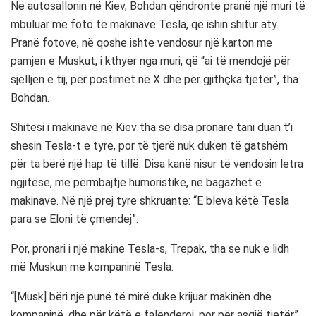
Në autosallonin në Kiev, Bohdan qëndronte pranë një muri të
mbuluar me foto të makinave Tesla, që ishin shitur aty.
Pranë fotove, në qoshe ishte vendosur një karton me
pamjen e Muskut, i kthyer nga muri, që “ai të mendojë për
sjelljen e tij, për postimet në X dhe për gjithçka tjetër”, tha
Bohdan.
Shitësi i makinave në Kiev tha se disa pronarë tani duan t’i
shesin Tesla-t e tyre, por të tjerë nuk duken të gatshëm
për ta bërë një hap të tillë. Disa kanë nisur të vendosin letra
ngjitëse, me përmbajtje humoristike, në bagazhet e
makinave. Në një prej tyre shkruante: “E bleva këtë Tesla
para se Eloni të çmendej”.
Por, pronari i një makine Tesla-s, Trepak, tha se nuk e lidh
më Muskun me kompaninë Tesla.
“[Musk] bëri një punë të mirë duke krijuar makinën dhe
kompaninë, dhe për këtë e falënderoj, por për asgjë tjetër”,