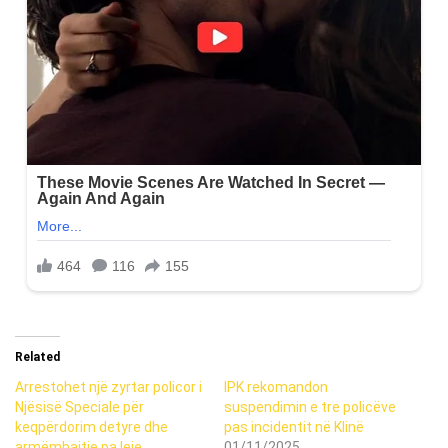
Related
Arrestohet një zyrtar policor i
IPK rekomandon
Njësisë Speciale për
suspendimin e tre policëve
keqpërdorim detyre dhe
pas incidentit në Klinë
armëmbajtje pa leje
01/11/2025