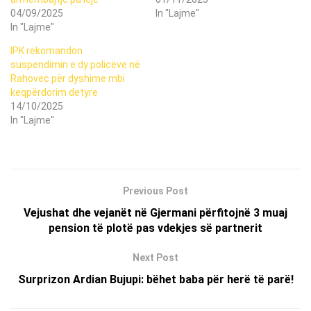
04/09/2025
In "Lajme"
In "Lajme"
IPK rekomandon
suspendimin e dy policëve në
Rahovec për dyshime mbi
keqpërdorim detyre
14/10/2025
In "Lajme"
Previous Post
Vejushat dhe vejanët në Gjermani përfitojnë 3 muaj
pension të plotë pas vdekjes së partnerit
Next Post
Surprizon Ardian Bujupi: bëhet baba për herë të parë!