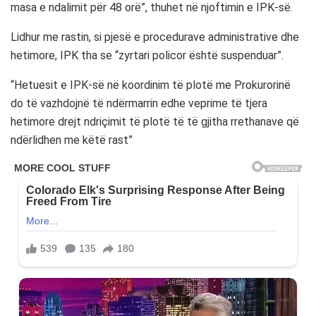
masa e ndalimit për 48 orë”, thuhet në njoftimin e IPK-së.
Lidhur me rastin, si pjesë e procedurave administrative dhe
hetimore, IPK tha se “zyrtari policor është suspenduar”.
“Hetuesit e IPK-së në koordinim të plotë me Prokurorinë
do të vazhdojnë të ndërmarrin edhe veprime të tjera
hetimore drejt ndriçimit të plotë të të gjitha rrethanave që
ndërlidhen me këtë rast”