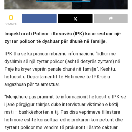
0
SHARES
Inspektorati Policor i Kosovës (IPK) ka arrestuar një
zyrtar policor të dyshuar për dhunë në familje.
IPK tha se ka pranuar mbrëmë informacione “lidhur me
dyshimin së një zyrtar policor (jashtë detyrës zyrtare) në
Pejë ka kryer veprën penale dhunë në familje”. Kështu,
hetuesit e Departamentit të Hetimeve të IPK-së u
angazhuan për ta arrestuar.
“Menjëherë pas pranimit të informacionit hetuesit e IPK-së
i janë përgjigjur thirrjes duke intervistuar viktimën e këtij
rasti – bashkëshorten e tij. Pas disa veprimeve fillestare
hetimore është konsultuar edhe prokurori kompetent dhe
zyrtarit policor me vendim të prokurorit i është caktuar