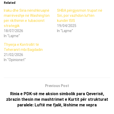
Related
Iraku dhe Siria nënshkruajnë
SHBA përgjysmon trupat në
marrëveshje në Washington
Siri, por vazhdon luftën
për rikthimin e tubacionit
kundër ISIS
strategjik
19/04/2025
18/07/2026
In "Lajme"
In "Lajme"
Thyerja e Kontrollit të
Teheranit mbi Bagdadin
21/02/2026
In "Opinionet"
Previous Post
Rinia e PDK-së me aksion simbolik para Qeverisë,
zbrazin thesin me mashtrimet e Kurtit për strukturat
paralele: Luftë me fjalë, lëshime me vepra