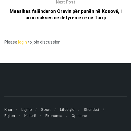
Next Post
Maasikas falënderon Oravin për punën në Kosovë, i
uron sukses në detyrën e re në Turqi
Please
login
to join discussion
Kreu
Lajme
Sport
Lifestyle
Shendeti
Fejton
Kulturë
Ekonomia
Opinione