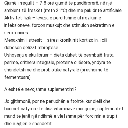
Gjumë i rregullt – 7-8 orë gjumë të pandërprerë, në një
ambient të freskët (rreth 21°C) dhe me pak dritë artificiale.
Aktivitet fizik – lëvizja e përditshme ul rrezikun e
infeksioneve, forcon muskujt dhe stimulon sekretimin e
serotoninës.
Menaxhimi i stresit – stresi kronik rrit kortizolin, i cili
dobëson qelizat mbrojtëse.
Ushqyerja e ekuilibruar – dieta duhet të përmbajë fruta,
perime, drithëra integrale, proteina cilësore, yndyra të
shëndetshme dhe probiotikë natyralë (si ushqime të
fermentuara).
A është e nevojshme suplementimi?
Jo gjithmonë, por në periudhën e ftohtë, kur dielli dhe
burimet natyrore të disa vitaminave mungojnë, suplementet
mund të jenë një ndihmë e vlefshme për forcimin e trupit
dhe ruajtjen e shëndetit.