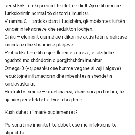
për shkak të ekspozimit të ulët në diell. Ajo ndihmon në
funksionimin normal të sistemit imunitar.
Vitamina C – antioksidant i fuqishëm, që mbështet luftën
kundër infeksioneve dhe redukton lodhjen.
Cinku – element gjurmë që ndikon në aktivitetin e qelizave
imunitare dhe shërimin e plagëve.
Probiotikët – ndihmojnë florën e zorrëve, e cila lidhet
ngushtë me shëndetin e përgjithshëm imunitar.
Omega-3 (vaj peshku ose burime vegane si vaji i algave) –
reduktojnë inflamacionin dhe mbështesin shëndetin
kardiovaskular.
Ekstrakte bimore – si echinacea, xhenseni apo hudhra, të
njohura për efektet e tyre mbrojtëse.
Kush duhet t’i marrë suplementet?
Personat me imunitet të dobët ose me infeksione të
shpeshta.