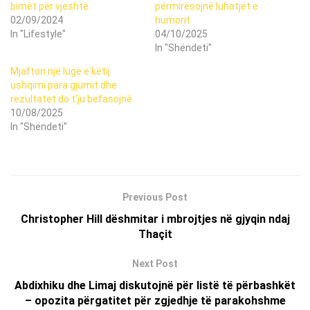
bimët për vjeshtë
përmirësojnë luhatjet e
02/09/2024
humorit
In "Lifestyle"
04/10/2025
In "Shëndeti"
Mjafton një lugë e këtij
ushqimi para gjumit dhe
rezultatet do t’ju befasojnë
10/08/2025
In "Shëndeti"
Previous Post
Christopher Hill dëshmitar i mbrojtjes në gjyqin ndaj
Thaçit
Next Post
Abdixhiku dhe Limaj diskutojnë për listë të përbashkët
– opozita përgatitet për zgjedhje të parakohshme