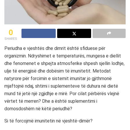
0
SHARES
Periudha e vjeshtës dhe dimrit është sfiduese për
organizmin. Ndryshimet e temperaturës, mungesa e diellit
dhe fenomenet e shpejta atmosferike shpesh sjellin lodhje,
ulje të energjisë dhe dobësim të imunitetit. Metodat
natyrore për forcimin e sistemit imunitar jo gjithmonë
mjaftojnë ndaj, shtimi i suplementeve të duhura në dietë
mund të jetë një zgjidhje e mirë. Por cilat përbërës vlejnë
vërtet të merren? Dhe a është suplementimi i
domosdoshëm në këtë periudhë?
Si të forcojmë imunitetin në vjeshtë-dimër?