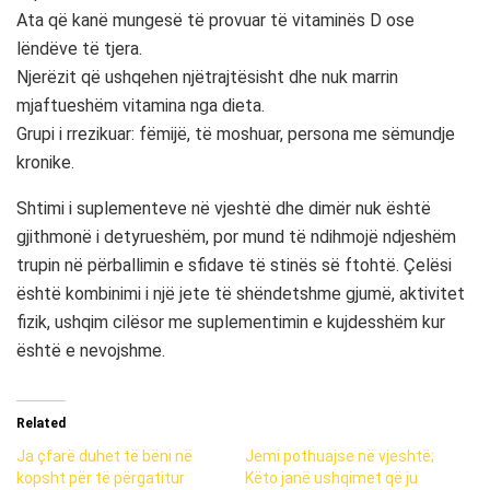
Ata që kanë mungesë të provuar të vitaminës D ose
lëndëve të tjera.
Njerëzit që ushqehen njëtrajtësisht dhe nuk marrin
mjaftueshëm vitamina nga dieta.
Grupi i rrezikuar: fëmijë, të moshuar, persona me sëmundje
kronike.
Shtimi i suplementeve në vjeshtë dhe dimër nuk është
gjithmonë i detyrueshëm, por mund të ndihmojë ndjeshëm
trupin në përballimin e sfidave të stinës së ftohtë. Çelësi
është kombinimi i një jete të shëndetshme gjumë, aktivitet
fizik, ushqim cilësor me suplementimin e kujdesshëm kur
është e nevojshme.
Related
Ja çfarë duhet të bëni në
Jemi pothuajse në vjeshtë;
kopsht për të përgatitur
Këto janë ushqimet që ju