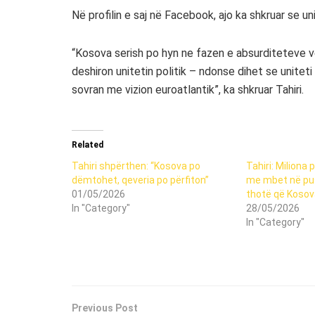
Në profilin e saj në Facebook, ajo ka shkruar se 
“Kosova serish po hyn ne fazen e absurditeteve ve
deshiron unitetin politik – ndonse dihet se unitet
sovran me vizion euroatlantik”, ka shkruar Tahiri.
Related
Tahiri shpërthen: “Kosova po
Tahiri: Miliona 
dëmtohet, qeveria po përfiton”
me mbet në pus
01/05/2026
thotë që Kosov
In "Category"
28/05/2026
In "Category"
Previous Post