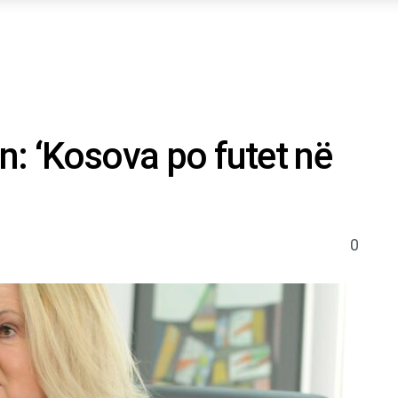
in: ‘Kosova po futet në
0