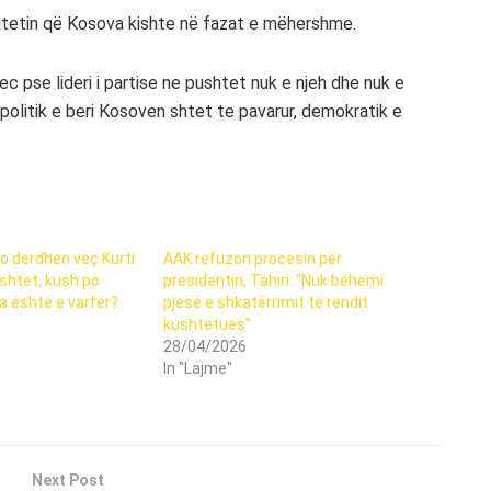
unitetin që Kosova kishte në fazat e mëhershme.
c pse lideri i partise ne pushtet nuk e njeh dhe nuk e
i politik e beri Kosoven shtet te pavarur, demokratik e
po derdhen veç Kurti
AAK refuzon procesin për
htet, kush po
presidentin, Tahiri: “Nuk bëhemi
a është e varfër?
pjesë e shkatërrimit të rendit
kushtetues”
28/04/2026
In "Lajme"
Next Post