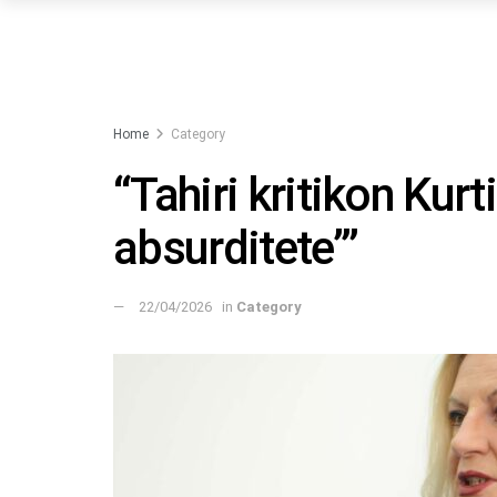
Home
Category
“Tahiri kritikon Kurt
absurditete’”
22/04/2026
in
Category