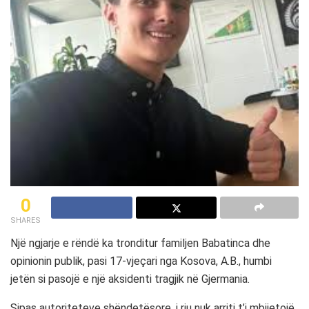
0
SHARES
Një ngjarje e rëndë ka tronditur familjen
Babatinca
dhe
opinionin publik, pasi 17-vjeçari nga Kosova,
A.B.
, humbi
jetën si pasojë e një aksidenti tragjik në
Gjermania
.
Sipas autoriteteve shëndetësore, i riu nuk arriti t’i mbijetojë