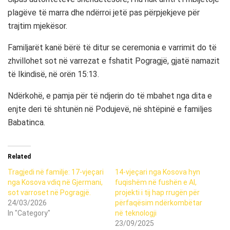
plagëve të marra dhe ndërroi jetë pas përpjekjeve për
trajtim mjekësor.
Familjarët kanë bërë të ditur se ceremonia e varrimit do të
zhvillohet sot në varrezat e fshatit
Pogragjë
, gjatë namazit
të Ikindisë, në orën 15:13.
Ndërkohë, e pamja për të ndjerin do të mbahet nga dita e
enjte deri të shtunën në Podujevë, në shtëpinë e familjes
Babatinca.
Related
Tragjedi në familje: 17-vjeçari
14-vjeçari nga Kosova hyn
nga Kosova vdiq në Gjermani,
fuqishëm në fushën e AI,
sot varroset në Pogragjë.
projekti i tij hap rrugën për
24/03/2026
përfaqësim ndërkombëtar
In "Category"
në teknologji
23/09/2025