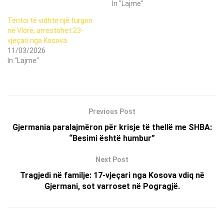
In "Lajme"
Tentoi të vidhte një furgon
në Vlorë, arrestohet 23-
vjeçari nga Kosova
11/03/2026
In "Lajme"
Previous Post
Gjermania paralajmëron për krisje të thellë me SHBA:
“Besimi është humbur”
Next Post
Tragjedi në familje: 17-vjeçari nga Kosova vdiq në
Gjermani, sot varroset në Pogragjë.