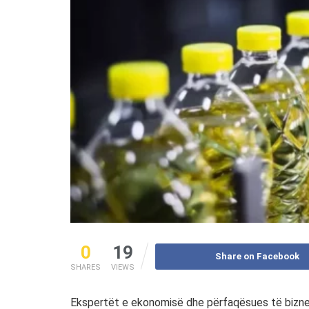
0
19
Share on Facebook
SHARES
VIEWS
Ekspertët e ekonomisë dhe përfaqësues të biznese