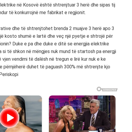
lektrike në Kosovë është shtrenjtuar 3 herë dhe sipas tij
r të konkurrojnë me fabrikat e regjionit.
ative dhe të shtrenjtohet brenda 2 muajve 3 herë apo 3
jë kosto shumë e lartë dhe veç një pyetje e shtrojë për
ionin? Duke e pa dhe duke e ditë se energjia elektrike
a si të shkon në mëngjes nuk mund të startosh pa energji
vjen vendimi të dalësh në tregun e lirë kur nuk e ke
dhe përnjëherë duhet të paguash 300% më shtrenjte kjo
Periskopi