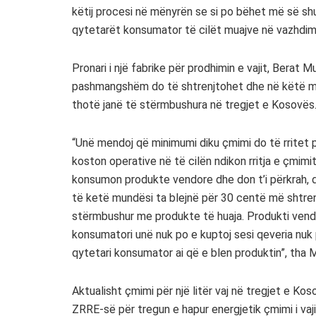
këtij procesi në mënyrën se si po bëhet më së sh
qytetarët konsumator të cilët muajve në vazhdim
Pronari i një fabrike për prodhimin e vajit, Berat M
pashmangshëm do të shtrenjtohet dhe në këtë mën
thotë janë të stërmbushura në tregjet e Kosovës
“Unë mendoj që minimumi diku çmimi do të rritet pë
koston operative në të cilën ndikon rritja e çmimi
konsumon produkte vendore dhe don t’i përkrah, d
të ketë mundësi ta blejnë për 30 centë më shtrenj
stërmbushur me produkte të huaja. Produkti vend
konsumatori unë nuk po e kuptoj sesi qeveria nu
qytetari konsumator ai që e blen produktin”, tha 
Aktualisht çmimi për një litër vaj në tregjet e K
ZRRE-së për tregun e hapur energjetik çmimi i vaj