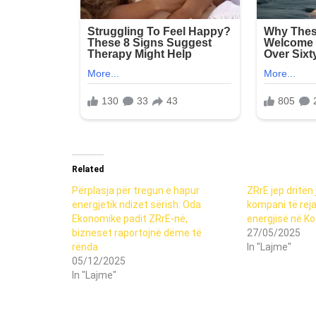
Related
Përplasja për tregun e hapur
ZRrE jep dritën 
energjetik ndizet sërish: Oda
kompani të reja
Ekonomike padit ZRrE-në,
energjisë në K
bizneset raportojnë dëme të
27/05/2025
rënda
In "Lajme"
05/12/2025
In "Lajme"