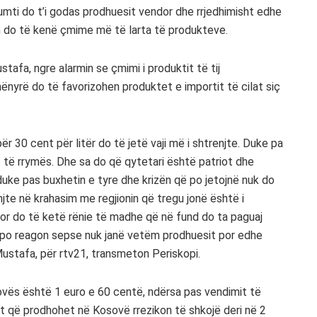
umti do t’i godas prodhuesit vendor dhe rrjedhimisht edhe
 do të kenë çmime më të larta të produkteve.
ustafa, ngre alarmin se çmimi i produktit të tij
yrë do të favorizohen produktet e importit të cilat siç
.
r 30 cent për litër do të jetë vaji më i shtrenjte. Duke pa
t të rrymës. Dhe sa do që qytetari është patriot dhe
uke pas buxhetin e tyre dhe krizën që po jetojnë nuk do
te në krahasim me regjionin që tregu jonë është i
or do të ketë rënie të madhe që në fund do ta paguaj
k po reagon sepse nuk janë vetëm prodhuesit por edhe
Mustafa, për rtv21, transmeton Periskopi.
osovës është 1 euro e 60 centë, ndërsa pas vendimit të
it që prodhohet në Kosovë rrezikon të shkojë deri në 2