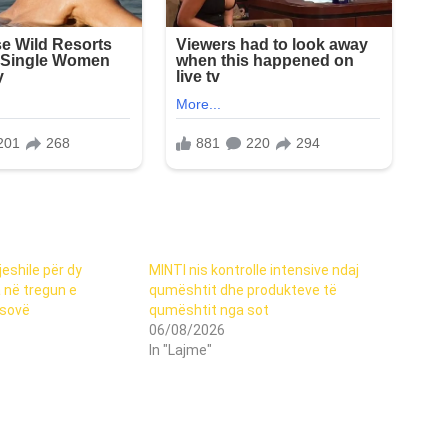
jeshile për dy
MINTI nis kontrolle intensive ndaj
 në tregun e
qumështit dhe produkteve të
osovë
qumështit nga sot
06/08/2026
In "Lajme"