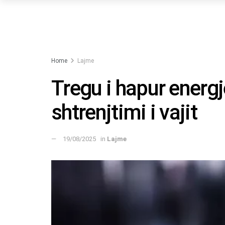
Home
Lajme
Tregu i hapur energj
shtrenjtimi i vajit
19/08/2025
in
Lajme