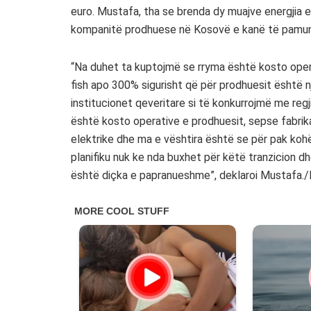
euro. Mustafa, tha se brenda dy muajve energjia e
kompanitë prodhuese në Kosovë e kanë të pamundu
“Na duhet ta kuptojmë se rryma është kosto oper
fish apo 300% sigurisht që për prodhuesit është n
institucionet qeveritare si të konkurrojmë me regj
është kosto operative e prodhuesit, sepse fabrik
elektrike dhe ma e vështira është se për pak kohë 
planifiku nuk ke nda buxhet për këtë tranzicion 
është diçka e papranueshme”, deklaroi Mustafa./