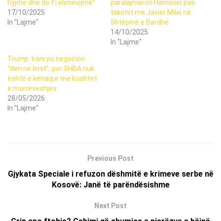
hyjmë dhe do t’i eliminojmë”
paralajmëron Hamasin pas
17/10/2025
takimit me Javier Milei në
In "Lajme"
Shtëpinë e Bardhë
14/10/2025
In "Lajme"
Trump: Irani po negocion
“deri në limit”, por SHBA nuk
është e kënaqur me kushtet
e marrëveshjes
28/05/2026
In "Lajme"
Previous Post
Gjykata Speciale i refuzon dëshmitë e krimeve serbe në
Kosovë: Janë të parëndësishme
Next Post