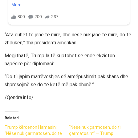
“Ata duhet të jenë të mirë, dhe nëse nuk janë të mirë, do të
zhduken,” tha presidenti amerikan.
Megjithatë, Trump la të kuptohet se ende ekziston
hapësirë për diplomaci:
“Do t’i japim marrëveshjes së armëpushimit pak shans dhe
shpresojmë se do të ketë më pak dhunë.”
/Qendra.info/
Related
Trump kërcënon Hamasin:
“Nëse nuk çarmosen, do t’i
“Nëse nuk çarmatosen, do të
çarmatosim” — Trump