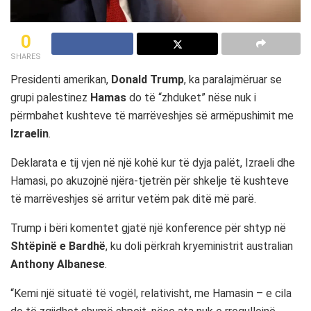
0
SHARES
Presidenti amerikan,
Donald Trump
, ka paralajmëruar se
grupi palestinez
Hamas
do të “zhduket” nëse nuk i
përmbahet kushteve të marrëveshjes së armëpushimit me
Izraelin
.
Deklarata e tij vjen në një kohë kur të dyja palët, Izraeli dhe
Hamasi, po akuzojnë njëra-tjetrën për shkelje të kushteve
të marrëveshjes së arritur vetëm pak ditë më parë.
Trump i bëri komentet gjatë një konference për shtyp në
Shtëpinë e Bardhë
, ku doli përkrah kryeministrit australian
Anthony Albanese
.
“Kemi një situatë të vogël, relativisht, me Hamasin – e cila