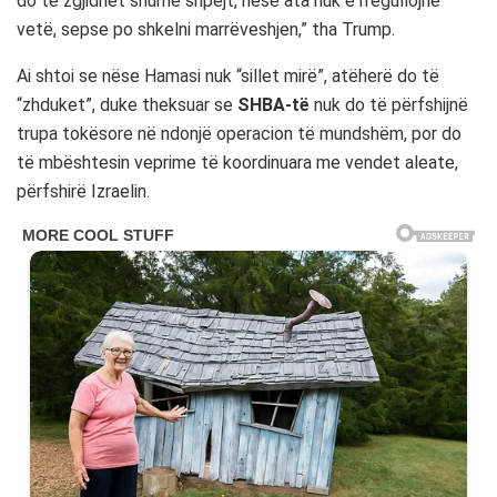
do të zgjidhet shumë shpejt, nëse ata nuk e rregullojnë
vetë, sepse po shkelni marrëveshjen,” tha Trump.
Ai shtoi se nëse Hamasi nuk “sillet mirë”, atëherë do të
“zhduket”, duke theksuar se
SHBA-të
nuk do të përfshijnë
trupa tokësore në ndonjë operacion të mundshëm, por do
të mbështesin veprime të koordinuara me vendet aleate,
përfshirë Izraelin.