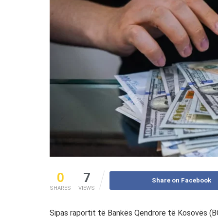
0
7
Share on Facebook
SHARES
VIEWS
Sipas raportit të Bankës Qendrore të Kosovës (BQK