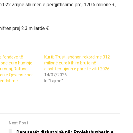
r 2022 arrijnë shumën e përgjithshme prej 170.5 milionë €,
frën prej 2.3 miliardë €.
e fondeve të
Kurti: Trusti shënon rekord me 312
lionë euro humbje
milionë euro kthim bruto në
r muaj, Rafuna
gjashtëmujorin e parë të vitit 2026
en e Qeverisë për
14/07/2026
brendshme
In "Lajme"
Next Post
Deputetët diskutojnë për Projektbuxhetin e