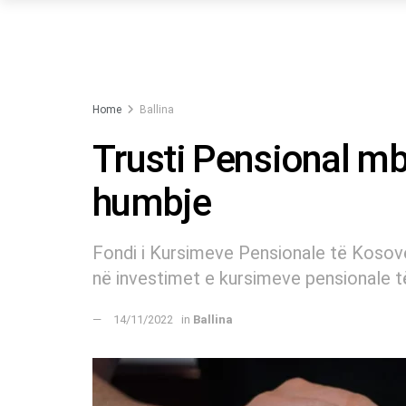
Home
Ballina
Trusti Pensional mb
humbje
Fondi i Kursimeve Pensionale të Kosov
në investimet e kursimeve pensionale t
14/11/2022
in
Ballina