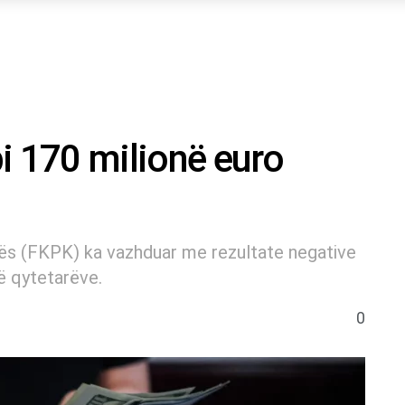
i 170 milionë euro
ës (FKPK) ka vazhduar me rezultate negative
ë qytetarëve.
0