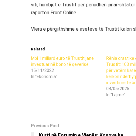
viti, humbjet e Trustit për periudhën janar-shtato
raporton Front Online.
Vlera e përgjithshme e aseteve të Trustit kalon shi
Related
Mbi 1 miliard euro të Trustit janë
Rënia drastike 
investuar në bono të qeverisë
Trustit: 103 mi
15/11/2022
për vetëm katë
In "Ekonomia"
kërkon ndërhyrj
investime të 
04/05/2025
In "Lajme"
Previous Post
Kurti në Forumin e Vjenës: Kosova ka