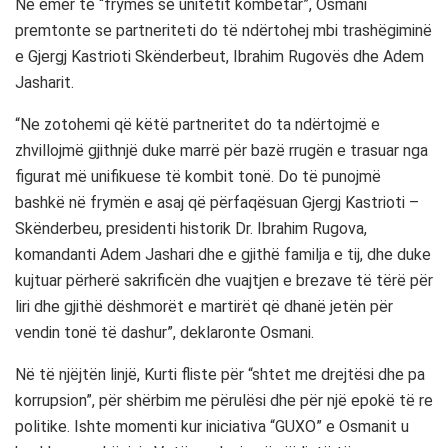
Në emër të “frymës së unitetit kombëtar”, Osmani
premtonte se partneriteti do të ndërtohej mbi trashëgiminë
e Gjergj Kastrioti Skënderbeut, Ibrahim Rugovës dhe Adem
Jasharit.
“Ne zotohemi që këtë partneritet do ta ndërtojmë e
zhvillojmë gjithnjë duke marrë për bazë rrugën e trasuar nga
figurat më unifikuese të kombit tonë. Do të punojmë
bashkë në frymën e asaj që përfaqësuan Gjergj Kastrioti –
Skënderbeu, presidenti historik Dr. Ibrahim Rugova,
komandanti Adem Jashari dhe e gjithë familja e tij, dhe duke
kujtuar përherë sakrificën dhe vuajtjen e brezave të tërë për
liri dhe gjithë dëshmorët e martirët që dhanë jetën për
vendin tonë të dashur”, deklaronte Osmani.
Në të njëjtën linjë, Kurti fliste për “shtet me drejtësi dhe pa
korrupsion”, për shërbim me përulësi dhe për një epokë të re
politike. Ishte momenti kur iniciativa “GUXO” e Osmanit u