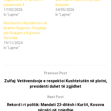
pavarësisë 4
Kosovën
17/02/2026
24/05/2026
In "Lajme"
In "Lajme"
Restaurimi i Rezidencës së
Ibrahim Rugovës: Përpjekje
për Ruajtjen e Kujtesës
Historike
19/11/2024
In "Lajme"
Previous Post
Zulfaj: Vetëvendosje e respektoi Kushtetutën në plotni,
presidenti duhet të zgjidhet
Next Post
Rekord i ri politik: Mandati 23-ditësh i Kurtit, Kosova
përsëri në zgjedhje