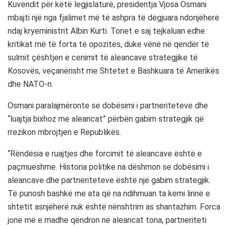
Kuvendit për këtë legjislaturë, presidentja Vjosa Osmani
mbajti një nga fjalimet më të ashpra të dëgjuara ndonjëherë
ndaj kryeministrit Albin Kurti. Tonet e saj tejkaluan edhe
kritikat më të forta të opozitës, duke vënë në qendër të
sulmit çështjen e cenimit të aleancave strategjike të
Kosovës, veçanërisht me Shtetet e Bashkuara të Amerikës
dhe NATO-n.
Osmani paralajmëronte se dobësimi i partneriteteve dhe
“luajtja bixhoz me aleancat” përbën gabim strategjik që
rrezikon mbrojtjen e Republikës.
“Rëndësia e ruajtjes dhe forcimit të aleancave është e
paçmueshme. Historia politike na dëshmon se dobësimi i
aleancave dhe partneriteteve është një gabim strategjik.
Të punosh bashkë me ata që na ndihmuan ta kemi lirinë e
shtetit asnjëherë nuk është nënshtrim as shantazhim. Forca
jonë më e madhe qëndron në aleancat tona, partneriteti