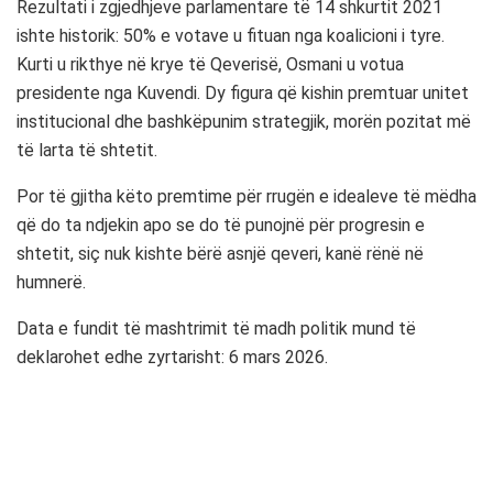
Rezultati i zgjedhjeve parlamentare të 14 shkurtit 2021
ishte historik: 50% e votave u fituan nga koalicioni i tyre.
Kurti u rikthye në krye të Qeverisë, Osmani u votua
presidente nga Kuvendi. Dy figura që kishin premtuar unitet
institucional dhe bashkëpunim strategjik, morën pozitat më
të larta të shtetit.
Por të gjitha këto premtime për rrugën e idealeve të mëdha
që do ta ndjekin apo se do të punojnë për progresin e
shtetit, siç nuk kishte bërë asnjë qeveri, kanë rënë në
humnerë.
Data e fundit të mashtrimit të madh politik mund të
deklarohet edhe zyrtarisht: 6 mars 2026.