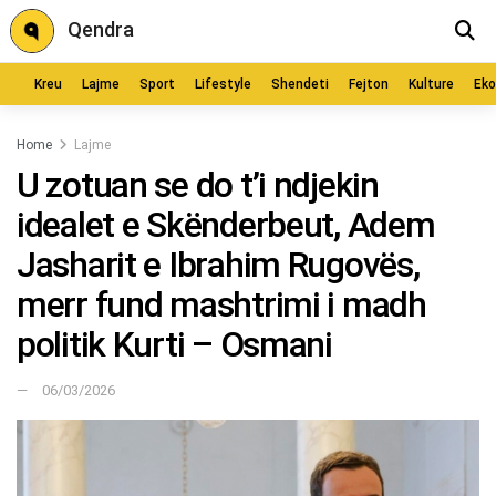
Qendra
Kreu
Lajme
Sport
Lifestyle
Shendeti
Fejton
Kulture
Ek
Home
Lajme
U zotuan se do t’i ndjekin
idealet e Skënderbeut, Adem
Jasharit e Ibrahim Rugovës,
merr fund mashtrimi i madh
politik Kurti – Osmani
06/03/2026