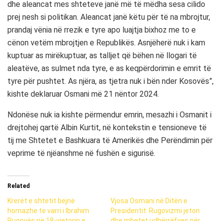
dhe aleancat mes shteteve janë më të mëdha sesa cilido
prej nesh si politikan. Aleancat janë këtu për të na mbrojtur,
prandaj vënia në rrezik e tyre apo luajtja bixhoz me to e
cënon vetëm mbrojtjen e Republikës. Asnjëherë nuk i kam
kuptuar as mirëkuptuar, as talljet që bëhen në llogari të
aleatëve, as sulmet nda tyre, e as keqpërdorimin e emrit të
tyre për pushtet. As njëra, as tjetra nuk i bën nder Kosovës”,
kishte deklaruar Osmani më 21 nëntor 2024.
Ndonëse nuk ia kishte përmendur emrin, mesazhi i Osmanit i
drejtohej qartë Albin Kurtit, në kontekstin e tensioneve të
tij me Shtetet e Bashkuara të Amerikës dhe Perëndimin për
veprime të njëanshme në fushën e sigurisë.
Related
Krerët e shtetit bëjnë
Vjosa Osmani në Ditën e
homazhe te varri i Ibrahim
Presidentit: Rugovizmi jeton
Rugovës në 18-vjetorin e
dhe mbetet udhërrëfyes për