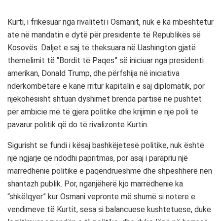
Kurti, i frikësuar nga rivaliteti i Osmanit, nuk e ka mbështetur
atë në mandatin e dytë për presidente të Republikës së
Kosovës. Daljet e saj të theksuara në Uashington gjatë
themelimit të “Bordit të Paqes” së iniciuar nga presidenti
amerikan, Donald Trump, dhe përfshija në iniciativa
ndërkombëtare e kanë rritur kapitalin e saj diplomatik, por
njëkohësisht shtuan dyshimet brenda partisë në pushtet
për ambicie më të gjera politike dhe krijimin e një poli të
pavarur politik që do të rivalizonte Kurtin.
Sigurisht se fundi i kësaj bashkëjetesë politike, nuk është
një ngjarje që ndodhi papritmas, por asaj i parapriu një
marrëdhënie politike e paqëndrueshme dhe shpeshherë nën
shantazh publik. Por, nganjëherë kjo marrëdhënie ka
“shkëlqyer” kur Osmani vepronte më shumë si notere e
vendimeve të Kurtit, sesa si balancuese kushtetuese, duke