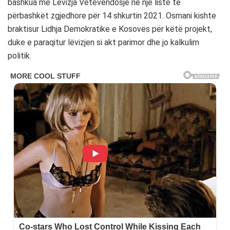
bashkua me Lëvizja Vetëvendosje në një listë të
përbashkët zgjedhore për 14 shkurtin 2021. Osmani kishte
braktisur Lidhja Demokratike e Kosovës për këtë projekt,
duke e paraqitur lëvizjen si akt parimor dhe jo kalkulim
politik.