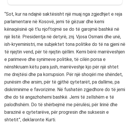
“Sot, kur na ndajnë saktësisht një muaj nga zgjedhjet e reja
parlamentare në Kosovë, jemi të gëzuar dhe kemi
kënaqësinë që t’iu njoftojmë se do të garojmë bashkë në
një listë. Presidentja në detyrë, znj. Vjosa Osmani dhe unë,
ish-kryeministri, me subjektet tona politike do të na gjeni në
të njejtin vend, për të njejtin qëllim. Kemi bërë marrëveshjen
e parimeve dhe synimeve politike, të cilën porsa e
nënshkruam këtu para jush, marrëveshje kjo për një shtet
me drejtësi dhe pa korrupsion. Për një shoqëri me shëndet,
punësim dhe arsim, për të gjithë qytetarët, pa dallime, pa
diskriminime e favorizime. Në fushatën zgjedhore do të jemi
dhe do të angazhohemi bashkë. Jemi të zellshëm e të
palodhshëm. Do të shërbejmë me përulësi, për lirinë dhe
barazinë e qytetarëve, për progresin dhe suksesin e
shtetit”, deklaronte Kurti.