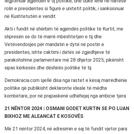
legjitimuar agjendën e tij politike, dhe duke lënë në harresë
rolin e presidentes si figurë e unitetit politik, i sanksionuar
në Kushtetutën e vendit.
Akti i fundit në shërbim të agjendës politike të Kurtit, me
shpresën se do të marrë mbështetjen e tij dhe
Vetëvendosjes për mandatin e dytë në postin e
presidentes, ishte caktimi i datës së zgjedhjeve të
parakohshme parlamentare më 28 dhjetor 2025, pikërisht
sipas kërkesës dhe dëshirës politike të tij.
Demokracia.com sjellë disa nga rastet e kësaj marrëdhënie
politike që publikisht deklaronte ideale të mëdha
kombëtare, por në prapaskenë udhëhiqej nga ambicie tjera.
21 NËNTOR 2024 | OSMANI GODET KURTIN SE PO LUAN
BIXHOZ ME ALEANCAT E KOSOVËS
Më 21 nëntor 2024, në adresimin e saj të fundit vjetor para