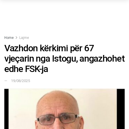
Home
Lajme
Vazhdon kërkimi për 67
vjeçarin nga Istogu, angazhohet
edhe FSK-ja
19/08/2025