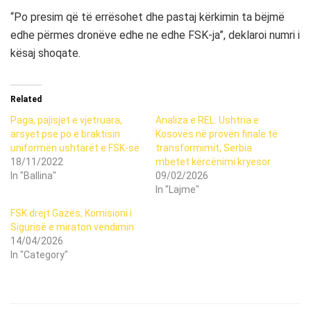
“Po presim që të errësohet dhe pastaj kërkimin ta bëjmë
edhe përmes dronëve edhe ne edhe FSK-ja”, deklaroi numri i
kësaj shoqate.
Related
Paga, pajisjet e vjetruara,
Analiza e REL: Ushtria e
arsyet pse po e braktisin
Kosovës në provën finale të
uniformën ushtarët e FSK-së
transformimit, Serbia
18/11/2022
mbetet kërcënimi kryesor
In "Ballina"
09/02/2026
In "Lajme"
FSK drejt Gazës, Komisioni i
Sigurisë e miraton vendimin
14/04/2026
In "Category"