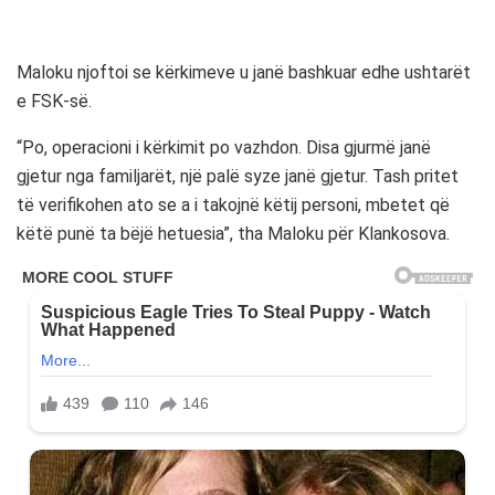
Maloku njoftoi se kërkimeve u janë bashkuar edhe ushtarët
e FSK-së.
“Po, operacioni i kërkimit po vazhdon. Disa gjurmë janë
gjetur nga familjarët, një palë syze janë gjetur. Tash pritet
të verifikohen ato se a i takojnë këtij personi, mbetet që
këtë punë ta bëjë hetuesia”, tha Maloku për Klankosova.