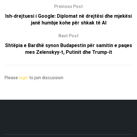
Previous Post
Ish-drejtuesi i Google: Diplomat në drejtësi dhe mjekësi
janë humbje kohe për shkak të AI
Next Post
Shtëpia e Bardhë synon Budapestin për samitin e paqes
mes Zelenskyy-t, Putinit dhe Trump-it
Please
login
to join discussion