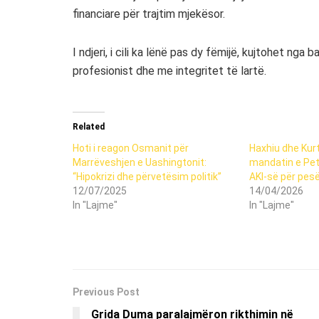
financiare për trajtim mjekësor.
I ndjeri, i cili ka lënë pas dy fëmijë, kujtohet nga
profesionist dhe me integritet të lartë.
Related
Hoti i reagon Osmanit për
Haxhiu dhe Kurt
Marrëveshjen e Uashingtonit:
mandatin e Petr
“Hipokrizi dhe përvetësim politik”
AKI-së për pesë 
12/07/2025
14/04/2026
In "Lajme"
In "Lajme"
Previous Post
Grida Duma paralajmëron rikthimin në