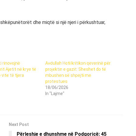
 bashkëpunëtorët dhe miqtë si një njeri i përkushtuar,
i rinovojnë
Avdullah Hoti kritikon qeverinë për
it Ajetit në krye të
projektin e gazit: Sheshet do të
vite të tjera
mbushen së shpejti me
protestues
18/06/2026
In "Lajme"
Next Post
Përleshje e dhunshme në Podgoricë: 45