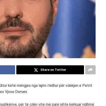
Share on Twitter
itur këtë mëngjes nga lajmi i hidhur për vdekjen e Petrit
ntes Vjosa Osmani.
mushkërive, për të cilën vite më parë ishte kërkuar ndihmë