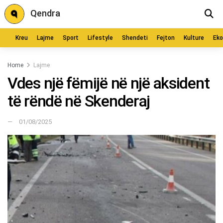
Qendra
Kreu
Lajme
Sport
Lifestyle
Shendeti
Fejton
Kulture
Ek
Home
Lajme
Vdes një fëmijë në një aksident
të rëndë në Skenderaj
01/08/2025