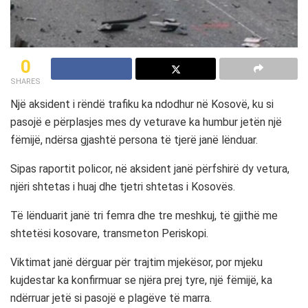
0
SHARES
Një aksident i rëndë trafiku ka ndodhur në Kosovë, ku si
pasojë e përplasjes mes dy veturave ka humbur jetën një
fëmijë, ndërsa gjashtë persona të tjerë janë lënduar.
Sipas raportit policor, në aksident janë përfshirë dy vetura,
njëri shtetas i huaj dhe tjetri shtetas i Kosovës.
Të lënduarit janë tri femra dhe tre meshkuj, të gjithë me
shtetësi kosovare, transmeton Periskopi.
Viktimat janë dërguar për trajtim mjekësor, por mjeku
kujdestar ka konfirmuar se njëra prej tyre, një fëmijë, ka
ndërruar jetë si pasojë e plagëve të marra.