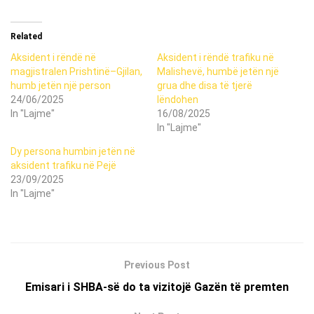
Related
Aksident i rëndë në
Aksident i rëndë trafiku në
magjistralen Prishtinë–Gjilan,
Malishevë, humbë jetën një
humb jetën një person
grua dhe disa të tjerë
24/06/2025
lëndohen
In "Lajme"
16/08/2025
In "Lajme"
Dy persona humbin jetën në
aksident trafiku në Pejë
23/09/2025
In "Lajme"
Previous Post
Emisari i SHBA-së do ta vizitojë Gazën të premten