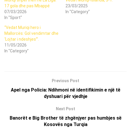
17 gola dhe pas Mbappé
23/03/2025
07/03/2026
In "Category"
In "Sport"
“Vedat Muriqi hero i
Mallorcës: Gol vendimtar dhe
‘Lojtar i ndeshjes’”.
11/05/2026
In "Category"
Previous Post
Apel nga Policia: Ndihmoni në identifikimin e një të
dyshuari për vjedhje
Next Post
Banorët e Big Brother të zhgënjyer pas humbjes së
Kosovës nga Turqia