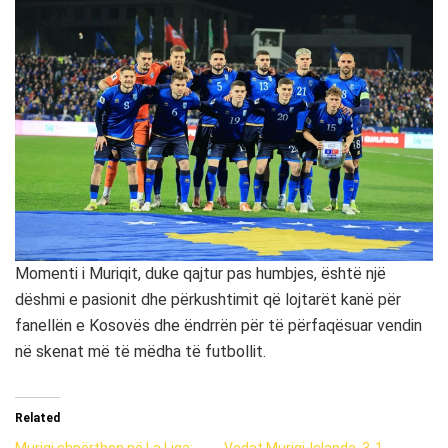
Momenti i Muriqit, duke qajtur pas humbjes, është një
dëshmi e pasionit dhe përkushtimit që lojtarët kanë për
fanellën e Kosovës dhe ëndrrën për të përfaqësuar vendin
në skenat më të mëdha të futbollit.
Related
Muriqi shpërthen në La Liga:
Vedat Muriqi-Islanda, 3-1.