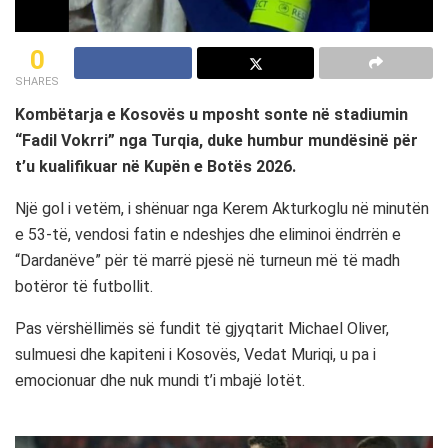
0
SHARES
Kombëtarja e Kosovës u mposht sonte në stadiumin
“Fadil Vokrri” nga Turqia, duke humbur mundësinë për
t’u kualifikuar në Kupën e Botës 2026.
Një gol i vetëm, i shënuar nga Kerem Akturkoglu në minutën
e 53-të, vendosi fatin e ndeshjes dhe eliminoi ëndrrën e
“Dardanëve” për të marrë pjesë në turneun më të madh
botëror të futbollit.
Pas vërshëllimës së fundit të gjyqtarit Michael Oliver,
sulmuesi dhe kapiteni i Kosovës, Vedat Muriqi, u pa i
emocionuar dhe nuk mundi t’i mbajë lotët.