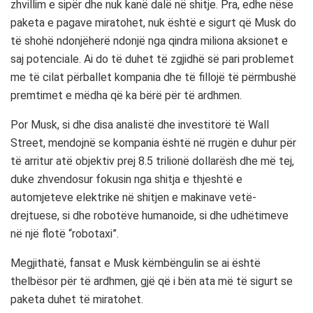
zhvillim e sipër dhe nuk kanë dalë në shitje. Pra, edhe nëse
paketa e pagave miratohet, nuk është e sigurt që Musk do
të shohë ndonjëherë ndonjë nga qindra miliona aksionet e
saj potenciale. Ai do të duhet të zgjidhë së pari problemet
me të cilat përballet kompania dhe të fillojë të përmbushë
premtimet e mëdha që ka bërë për të ardhmen.
Por Musk, si dhe disa analistë dhe investitorë të Wall
Street, mendojnë se kompania është në rrugën e duhur për
të arritur atë objektiv prej 8.5 trilionë dollarësh dhe më tej,
duke zhvendosur fokusin nga shitja e thjeshtë e
automjeteve elektrike në shitjen e makinave vetë-
drejtuese, si dhe robotëve humanoide, si dhe udhëtimeve
në një flotë “robotaxi”.
Megjithatë, fansat e Musk këmbëngulin se ai është
thelbësor për të ardhmen, gjë që i bën ata më të sigurt se
paketa duhet të miratohet.