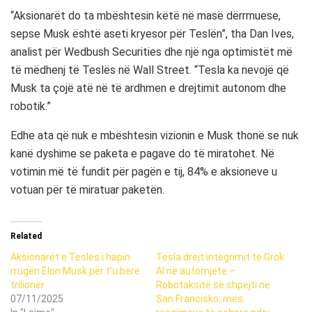
“Aksionarët do ta mbështesin këtë në masë dërrmuese,
sepse Musk është aseti kryesor për Teslën”, tha Dan Ives,
analist për Wedbush Securities dhe një nga optimistët më
të mëdhenj të Teslës në Wall Street. “Tesla ka nevojë që
Musk ta çojë atë në të ardhmen e drejtimit autonom dhe
robotik.”
Edhe ata që nuk e mbështesin vizionin e Musk thonë se nuk
kanë dyshime se paketa e pagave do të miratohet. Në
votimin më të fundit për pagën e tij, 84% e aksioneve u
votuan për të miratuar paketën.
Related
Aksionarët e Teslës i hapin
Tesla drejt integrimit të Grok
rrugën Elon Musk për t’u bërë
AI në automjete –
trilioner
Robotaksitë së shpejti në
07/11/2025
San Francisko, mes