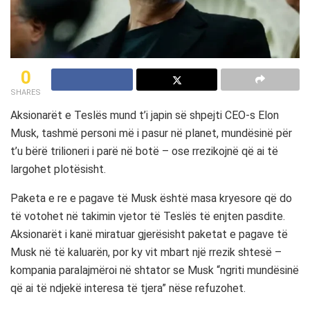
0
SHARES
Aksionarët e Teslës mund t’i japin së shpejti CEO-s Elon
Musk, tashmë personi më i pasur në planet, mundësinë për
t’u bërë trilioneri i parë në botë – ose rrezikojnë që ai të
largohet plotësisht.
Paketa e re e pagave të Musk është masa kryesore që do
të votohet në takimin vjetor të Teslës të enjten pasdite.
Aksionarët i kanë miratuar gjerësisht paketat e pagave të
Musk në të kaluarën, por ky vit mbart një rrezik shtesë –
kompania paralajmëroi në shtator se Musk “ngriti mundësinë
që ai të ndjekë interesa të tjera” nëse refuzohet.