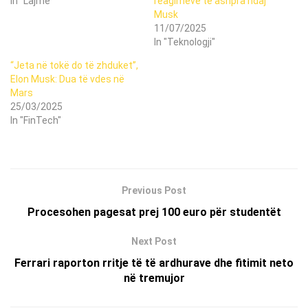
In "Lajme"
reagimeve të ashpra ndaj
Musk
11/07/2025
In "Teknologji"
“Jeta në tokë do të zhduket”,
Elon Musk: Dua të vdes në
Mars
25/03/2025
In "FinTech"
Previous Post
Procesohen pagesat prej 100 euro për studentët
Next Post
Ferrari raporton rritje të të ardhurave dhe fitimit neto
në tremujor