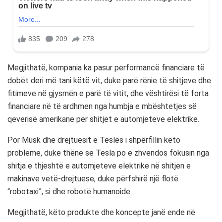
Megjithatë, kompania ka pasur performancë financiare të
dobët deri më tani këtë vit, duke parë rënie të shitjeve dhe
fitimeve në gjysmën e parë të vitit, dhe vështirësi të forta
financiare në të ardhmen nga humbja e mbështetjes së
qeverisë amerikane për shitjet e automjeteve elektrike.
Por Musk dhe drejtuesit e Teslës i shpërfillin këto
probleme, duke thënë se Tesla po e zhvendos fokusin nga
shitja e thjeshtë e automjeteve elektrike në shitjen e
makinave vetë-drejtuese, duke përfshirë një flotë
“robotaxi”, si dhe robotë humanoide.
Megjithatë, këto produkte dhe koncepte janë ende në