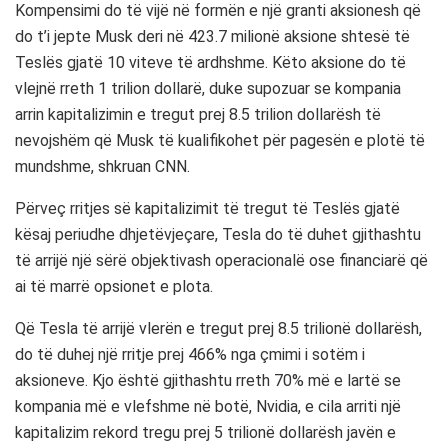
Kompensimi do të vijë në formën e një granti aksionesh që
do t’i jepte Musk deri në 423.7 milionë aksione shtesë të
Teslës gjatë 10 viteve të ardhshme. Këto aksione do të
vlejnë rreth 1 trilion dollarë, duke supozuar se kompania
arrin kapitalizimin e tregut prej 8.5 trilion dollarësh të
nevojshëm që Musk të kualifikohet për pagesën e plotë të
mundshme, shkruan CNN.
Përveç rritjes së kapitalizimit të tregut të Teslës gjatë
kësaj periudhe dhjetëvjeçare, Tesla do të duhet gjithashtu
të arrijë një sërë objektivash operacionalë ose financiarë që
ai të marrë opsionet e plota.
Që Tesla të arrijë vlerën e tregut prej 8.5 trilionë dollarësh,
do të duhej një rritje prej 466% nga çmimi i sotëm i
aksioneve. Kjo është gjithashtu rreth 70% më e lartë se
kompania më e vlefshme në botë, Nvidia, e cila arriti një
kapitalizim rekord tregu prej 5 trilionë dollarësh javën e