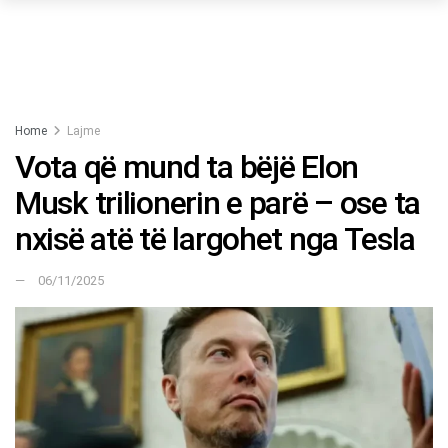
Home
Lajme
​Vota që mund ta bëjë Elon
Musk trilionerin e parë – ose ta
nxisë atë të largohet nga Tesla
06/11/2025