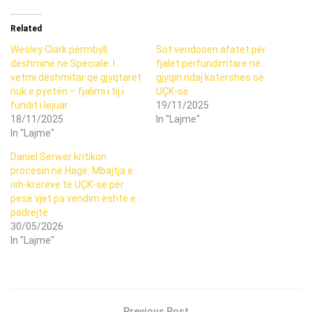
Related
Wesley Clark përmbyll
Sot vendosen afatet për
dëshminë në Speciale: I
fjalët përfundimtare në
vetmi dëshmitar që gjyqtarët
gjyqin ndaj katërshes së
nuk e pyetën – fjalimi i tij i
UÇK-së
fundit i lejuar
19/11/2025
18/11/2025
In "Lajme"
In "Lajme"
Daniel Serwer kritikon
procesin në Hagë: Mbajtja e
ish-krerëve të UÇK-së për
pesë vjet pa vendim është e
padrejtë
30/05/2026
In "Lajme"
Previous Post