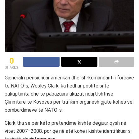
0
SHARES
Gjenerali i pensionuar amerikan dhe ish-komandanti i forcave
të NATO-s, Wesley Clark, ka hedhur poshtë si të
pakuptimta dhe të pabazuara akuzat ndaj Ushtrisë
Çlirimtare të Kosovës për trafikim organesh gjatë kohës së
bombardimeve të NATO-s.
Clark tha se për këto pretendime kishte dëgjuar qysh në
vitet 2007–2008, por që në atë kohë i kishte identifikuar si