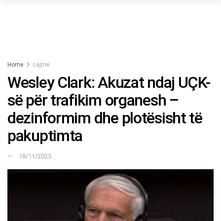
Home
Lajme
Wesley Clark: Akuzat ndaj UÇK-
së për trafikim organesh –
dezinformim dhe plotësisht të
pakuptimta
18/11/2025