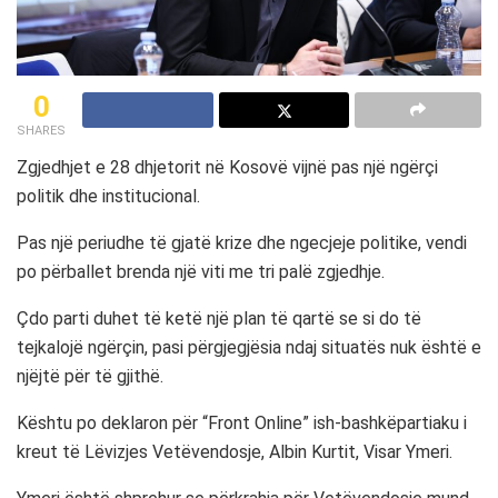
0
SHARES
Zgjedhjet e 28 dhjetorit në Kosovë vijnë pas një ngërçi
politik dhe institucional.
Pas një periudhe të gjatë krize dhe ngecjeje politike, vendi
po përballet brenda një viti me tri palë zgjedhje.
Çdo parti duhet të ketë një plan të qartë se si do të
tejkalojë ngërçin, pasi përgjegjësia ndaj situatës nuk është e
njëjtë për të gjithë.
Kështu po deklaron për “Front Online” ish-bashkëpartiaku i
kreut të Lëvizjes Vetëvendosje, Albin Kurtit, Visar Ymeri.