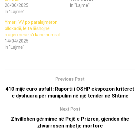
26/06/2025
In "Lajme"
In "Lajme"
Ymeri: VV po paralajmëron
bllokadë, le ta lëshojnë
rrugën nëse s’i kanë numrat
14/04/2025
In "Lajme"
Previous Post
410 mijë euro asfalt: Raporti i OSHP ekspozon kriteret
e dyshuara për manipulim në një tender në Shtime
Next Post
Zhvillohen gërmime në Pejë e Prizren, gjenden dhe
zhvarrosen mbetje mortore