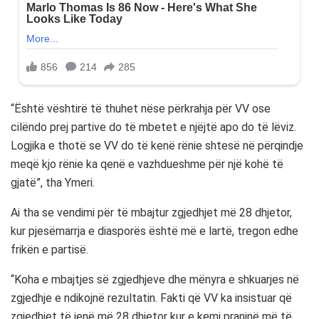
“Është vështirë të thuhet nëse përkrahja për VV ose
cilëndo prej partive do të mbetet e njëjtë apo do të lëviz.
Logjika e thotë se VV do të kenë rënie shtesë në përqindje
meqë kjo rënie ka qenë e vazhdueshme për një kohë të
gjatë”, tha Ymeri.
Ai tha se vendimi për të mbajtur zgjedhjet më 28 dhjetor,
kur pjesëmarrja e diasporës është më e lartë, tregon edhe
frikën e partisë.
“Koha e mbajtjes së zgjedhjeve dhe mënyra e shkuarjes në
zgjedhje e ndikojnë rezultatin. Fakti që VV ka insistuar që
zgjedhjet të jenë më 28 dhjetor kur e kemi praninë më të