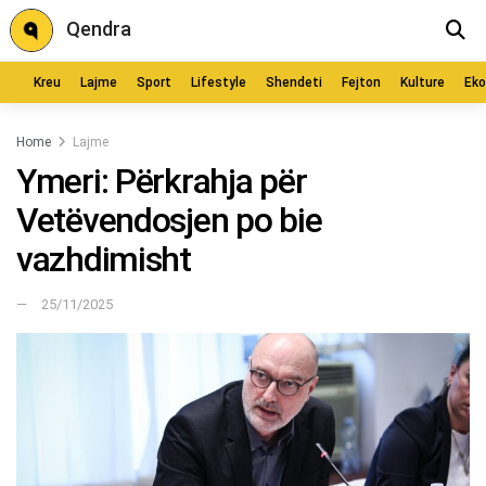
Qendra
Kreu
Lajme
Sport
Lifestyle
Shendeti
Fejton
Kulture
Ek
Home
Lajme
Ymeri: Përkrahja për
Vetëvendosjen po bie
vazhdimisht
25/11/2025