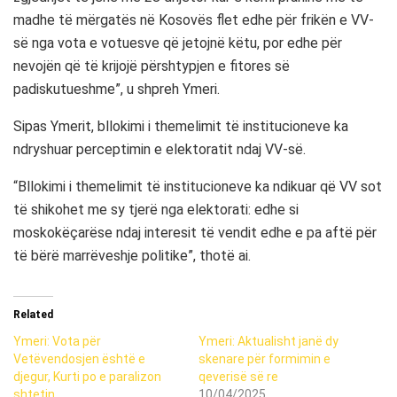
madhe të mërgatës në Kosovës flet edhe për frikën e VV-
së nga vota e votuesve që jetojnë këtu, por edhe për
nevojën që të krijojë përshtypjen e fitores së
padiskutueshme”, u shpreh Ymeri.
Sipas Ymerit, bllokimi i themelimit të institucioneve ka
ndryshuar perceptimin e elektoratit ndaj VV-së.
“Bllokimi i themelimit të institucioneve ka ndikuar që VV sot
të shikohet me sy tjerë nga elektorati: edhe si
moskokëçarëse ndaj interesit të vendit edhe e pa aftë për
të bërë marrëveshje politike”, thotë ai.
Related
Ymeri: Vota për
Ymeri: Aktualisht janë dy
Vetëvendosjen është e
skenare për formimin e
djegur, Kurti po e paralizon
qeverisë së re
shtetin
10/04/2025