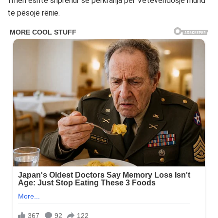
Ymeri është shprehur se përkrahja për Vetëvendosje mund
të pësojë rënie.